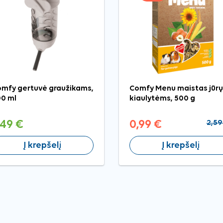
mfy gertuvė graužikams,
Comfy Menu maistas jūrų
0 ml
kiaulytėms, 500 g
,49 €
0,99 €
2,59
Į krepšelį
Į krepšelį