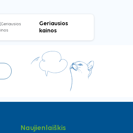
Geriausios
kainos
Naujienlaiškis