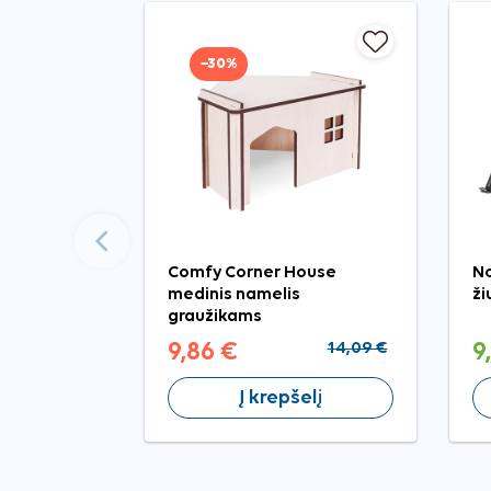
−30%
Ankstesnis
Comfy Corner House
No
medinis namelis
ži
graužikams
9,86 €
14,09 €
9
Į krepšelį