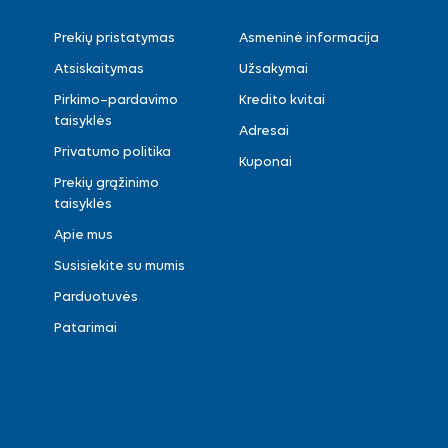
Prekių pristatymas
Asmeninė informacija
Atsiskaitymas
Užsakymai
Pirkimo–pardavimo
Kredito kvitai
taisyklės
Adresai
Privatumo politika
Kuponai
Prekių grąžinimo
taisyklės
Apie mus
Susisiekite su mumis
Parduotuvės
Patarimai