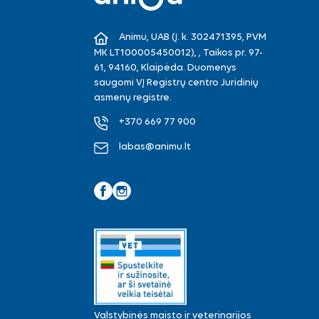
Animu, UAB (Į. k. 302471395, PVM
MK LT100005450012), , Taikos pr. 97-
61, 94160, Klaipėda. Duomenys
saugomi VĮ Registrų centro Juridinių
asmenų registre.
+370 669 77 900
labas@animu.lt
Facebook
Instagram
Valstybinės maisto ir veterinarijos