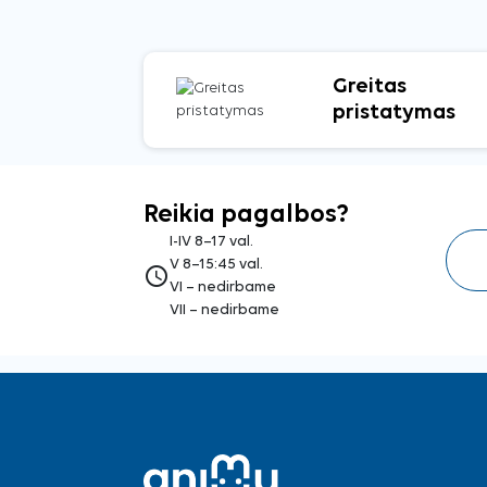
Greitas
pristatymas
Reikia pagalbos?
I-IV 8–17 val.
V 8–15:45 val.
access_time
VI – nedirbame
VII – nedirbame