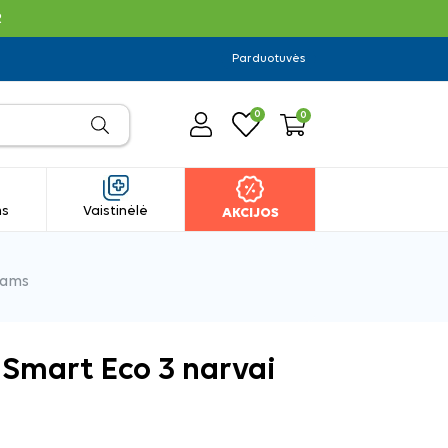
R
Parduotuvės
0
0
ms
Vaistinėlė
AKCIJOS
kams
Smart Eco 3 narvai