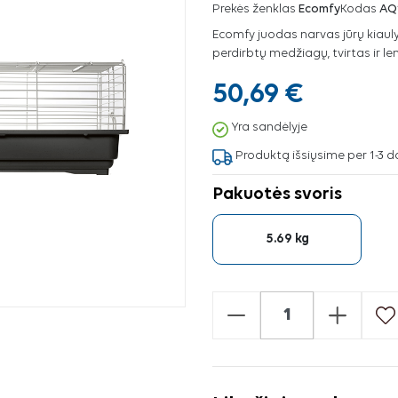
Prekės ženklas
Ecomfy
Kodas
AQ
Ecomfy juodas narvas jūrų kiaul
perdirbtų medžiagų, tvirtas ir l
50,69 €
Yra sandėlyje
Produktą išsiųsime per 1-3 d
Pakuotės svoris
5.69 kg
-
+