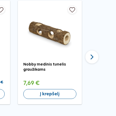
Tęsti
Nobby medinis tunelis
Nobby žolė
graužikams
graužikams
 €
7,69 €
5,99 €
Į krepšelį
Į 