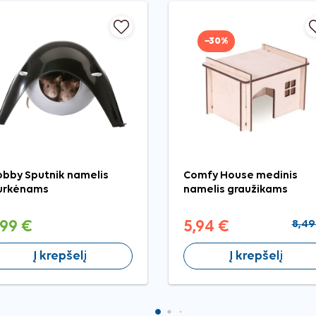
−30%
bby Sputnik namelis
Comfy House medinis
urkėnams
namelis graužikams
,99 €
5,94 €
8,49
Į krepšelį
Į krepšelį