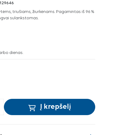
129646
ytėms, triušiams, žiurkėnams. Pagamintas iš 96 %
engvai sulankstomas.
arbo dienas.
Į krepšelį