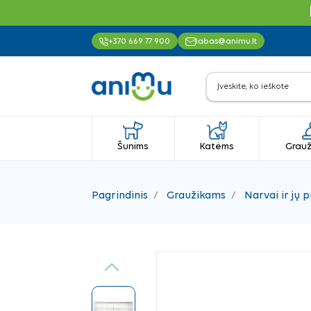
+370 669 77 900
labas@animu.lt
Šunims
Katėms
Grauž
Pagrindinis
Graužikams
Narvai ir jų p
Ankstesnis