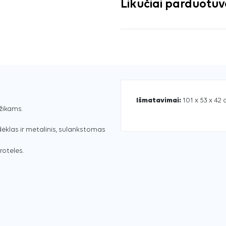
Likučiai parduotu
Išmatavimai:
101 x 53 x 42
žikams.
dėklas ir metalinis, sulankstomas
roteles.