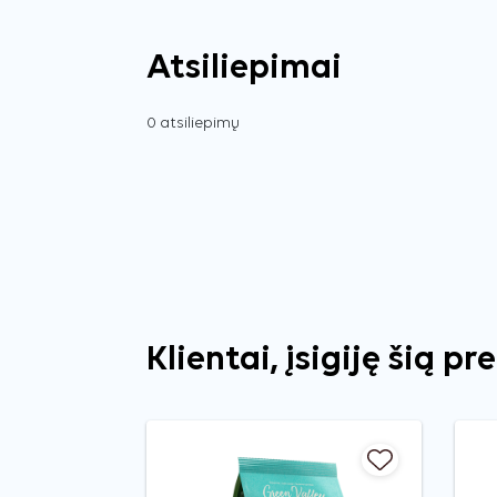
Atsiliepimai
0 atsiliepimų
Klientai, įsigiję šią pr