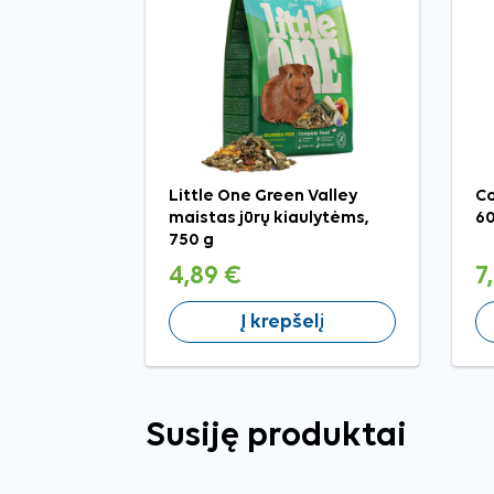
Little One Green Valley
Co
maistas jūrų kiaulytėms,
60
750 g
4,89 €
7
Į krepšelį
Susiję produktai