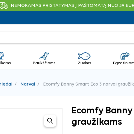
NEMOKAMAS PRISTATYMAS Į PAŠTOMATĄ NUO 39 EU
ikams
Paukščiams
Žuvims
Egzotinia
riedai
Narvai
Ecomfy Banny Smart Eco 3 narvai grauži
Ecomfy Banny 
graužikams