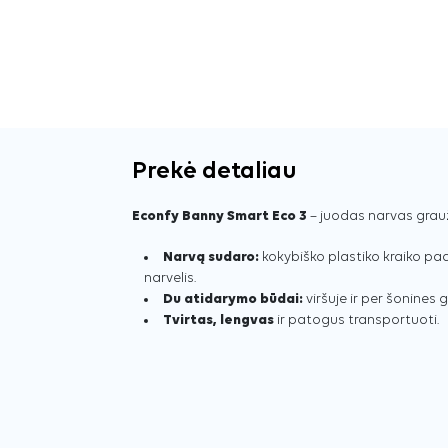
Prekė detaliau
Econfy Banny Smart Eco 3
– juodas narvas grau
Narvą sudaro:
kokybiško plastiko kraiko pa
narvelis.
Du atidarymo būdai:
viršuje ir per šonines g
Tvirtas, lengvas
ir patogus transportuoti.