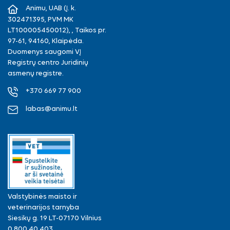
Animu, UAB (Į. k.
302471395, PVM MK
LT100005450012), , Taikos pr.
97-61, 94160, Klaipėda.
Duomenys saugomi VĮ
Registrų centro Juridinių
asmenų registre.
+370 669 77 900
labas@animu.lt
Valstybinės maisto ir
veterinarijos tarnyba
Siesikų g. 19 LT-07170 Vilnius
0 800 40 403