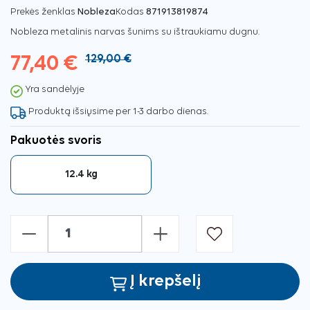
Prekės ženklas
Nobleza
Kodas
871913819874
Nobleza metalinis narvas šunims su ištraukiamu dugnu.
77,40 €
129,00 €
Yra sandėlyje
Produktą išsiųsime per 1-3 darbo dienas.
Pakuotės svoris
12.4 kg
-
+
Į krepšelį