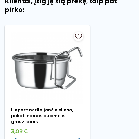
Klientai, įsigiję šią prekę, taip pat
pirko:
Happet nerūdijančio plieno,
pakabinamas dubenėlis
graužikams
3,09 €