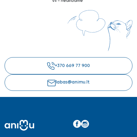
VII – nedirbame
+370 669 77 900
labas@animu.lt
Facebook
Instagram