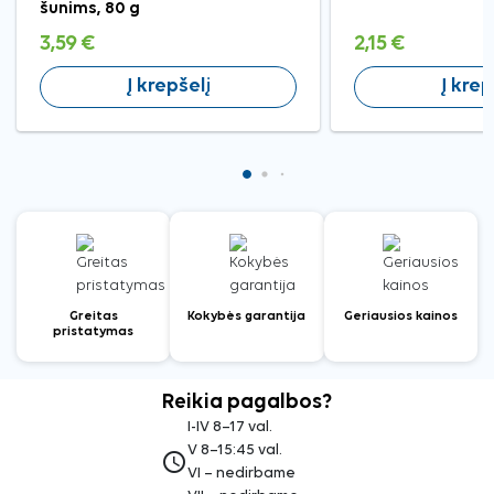
šunims, 80 g
3,59 €
2,15 €
Į krepšelį
Į krep
Greitas
Kokybės garantija
Geriausios kainos
pristatymas
Reikia pagalbos?
I-IV 8–17 val.
V 8–15:45 val.
access_time
VI – nedirbame