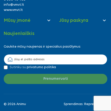
info@vmvt.lt
www.vmvt.lt


Mūsų įmonė
Jūsų paskyra
Naujienlaiškis
Gaukite mūsų naujienas ir specialius pasiūlymus
Sutinku su
privatumo politika
© 2026 Animu
Sprendimas:
Reprezentuok