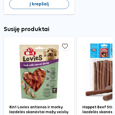
Į krepšelį
Susiję produktai
8in1 Lovies antienos ir morkų
Happet Beef Stic
lazdelės skanėstai mažų veislių
lazdelės skanėst