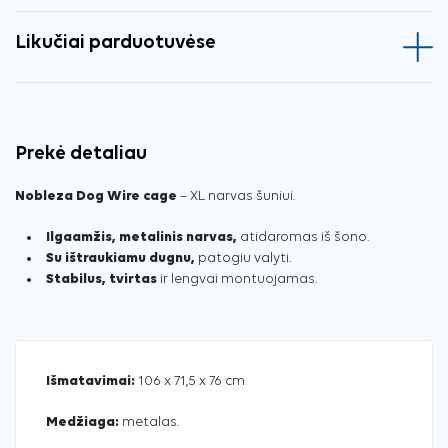
Likučiai parduotuvėse
Prekė detaliau
Nobleza Dog Wire cage
– XL narvas šuniui.
Ilgaamžis, metalinis narvas,
atidaromas iš šono.
Su ištraukiamu dugnu,
patogiu valyti.
Stabilus, tvirtas
ir lengvai montuojamas.
Išmatavimai:
106 x 71,5 x 76 cm
Medžiaga:
metalas.