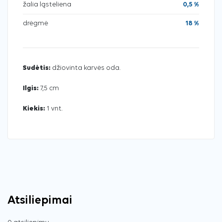
žalia ląsteliena
0,5 %
drėgmė
18 %
Sudėtis:
džiovinta karvės oda.
Ilgis:
7,5 cm
Kiekis:
1 vnt.
Atsiliepimai