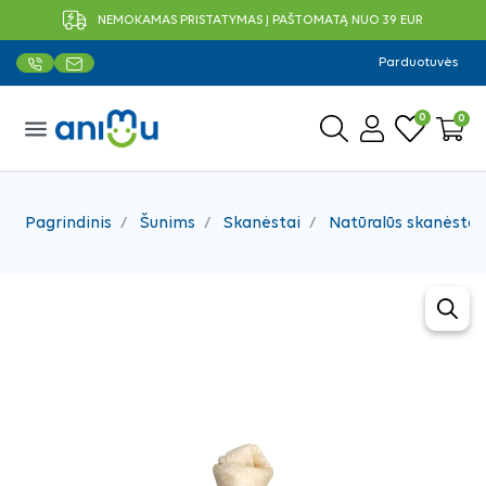
NEMOKAMAS PRISTATYMAS Į PAŠTOMATĄ NUO 39 EUR
Parduotuvės
0
0
menu
Pagrindinis
Šunims
Skanėstai
Natūralūs skanėstai