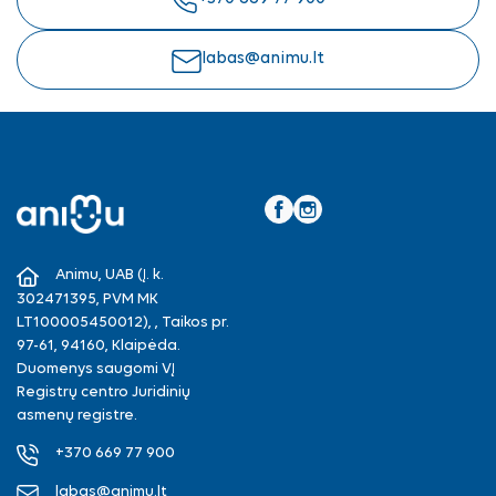
labas@animu.lt
Facebook
Instagram
Animu, UAB (Į. k.
302471395, PVM MK
LT100005450012), , Taikos pr.
97-61, 94160, Klaipėda.
Duomenys saugomi VĮ
Registrų centro Juridinių
asmenų registre.
+370 669 77 900
labas@animu.lt