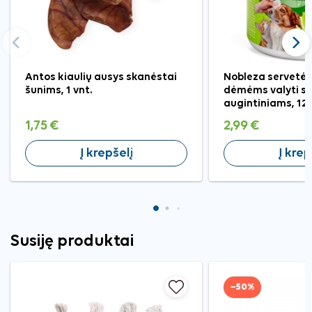
Ankstesnis
Tęst
Antos kiaulių ausys skanėstai
Nobleza servetėl
šunims, 1 vnt.
dėmėms valyti su
augintiniams, 120
1,75 €
2,99 €
Į krepšelį
Į krep
Susiję produktai
−50%