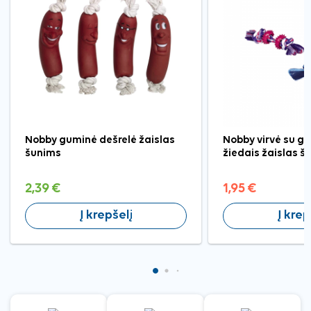
Nobby guminė dešrelė žaislas
Nobby virvė su g
šunims
žiedais žaislas š
2,39 €
1,95 €
Į krepšelį
Į krep