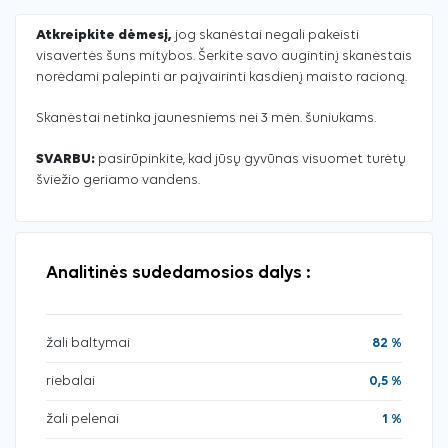
Atkreipkite dėmesį,
jog skanėstai negali pakeisti
visavertės šuns mitybos. Šerkite savo augintinį skanėstais
norėdami palepinti ar paįvairinti kasdienį maisto racioną.
Skanėstai netinka jaunesniems nei 3 mėn. šuniukams.
SVARBU:
pasirūpinkite, kad jūsų gyvūnas visuomet turėtų
šviežio geriamo vandens.
Analitinės sudedamosios dalys :
žali baltymai
82 %
riebalai
0,5 %
žali pelenai
1 %