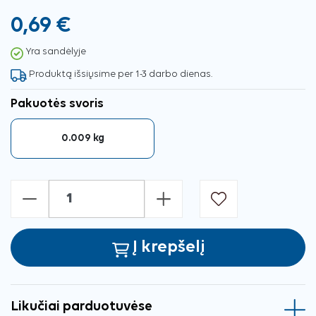
0,69 €
Yra sandėlyje
Produktą išsiųsime per 1-3 darbo dienas.
Pakuotės svoris
0.009 kg
-
+
Į krepšelį
Likučiai parduotuvėse