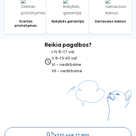
Greitas
Kokybės garantija
Geriausios kainos
pristatymas
Reikia pagalbos?
I-IV 8–17 val.
V 8–15:45 val.
access_time
VI – nedirbame
VII – nedirbame
+370 669 77 900