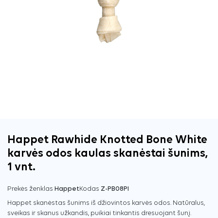
Happet Rawhide Knotted Bone White
karvės odos kaulas skanėstai šunims,
1 vnt.
Prekės ženklas
Happet
Kodas
Z-PB08PI
Happet skanėstas šunims iš džiovintos karvės odos. Natūralus,
sveikas ir skanus užkandis, puikiai tinkantis dresuojant šunį.