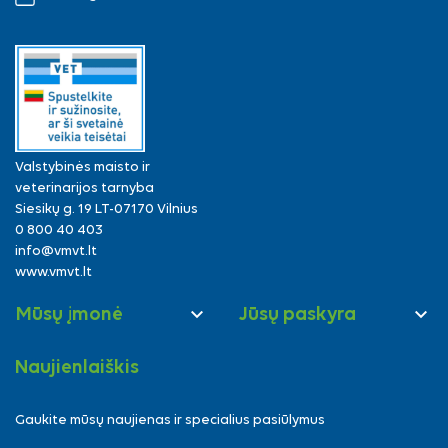
Valstybinės maisto ir
veterinarijos tarnyba
Siesikų g. 19 LT-07170 Vilnius
0 800 40 403
info@vmvt.lt
www.vmvt.lt


Mūsų įmonė
Jūsų paskyra
Naujienlaiškis
Gaukite mūsų naujienas ir specialius pasiūlymus