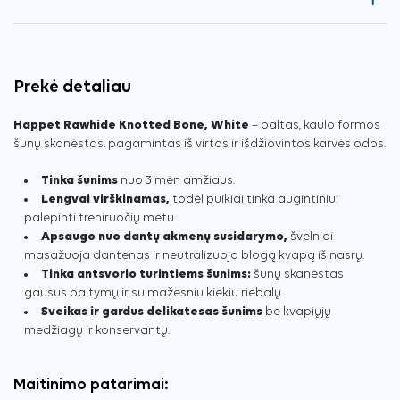
Prekė detaliau
Happet Rawhide Knotted Bone, White
– baltas, kaulo formos
šunų skanėstas, pagamintas iš virtos ir išdžiovintos karvės odos.
Tinka šunims
nuo 3 mėn amžiaus.
Lengvai virškinamas,
todėl puikiai tinka augintiniui
palepinti treniruočių metu.
Apsaugo nuo dantų akmenų susidarymo,
švelniai
masažuoja dantenas ir neutralizuoja blogą kvapą iš nasrų.
Tinka antsvorio turintiems šunims:
šunų skanėstas
gausus baltymų ir su mažesniu kiekiu riebalų.
Sveikas ir gardus delikatesas šunims
be kvapiųjų
medžiagų ir konservantų.
Maitinimo patarimai: