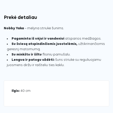
Prekė detaliau
Nobby Yaka
– mėlyna striukė šunims.
Pagaminta iš vėjui ir vandeniui
atsparios medžiagos.
Su šviesą atspindinčiomis juostelėmis,
užtikrinančiomis
geresnį matomumą.
Su minkštu ir šiltu
flisiniu pamušalu.
Lengva ir patogu uždėti:
šuns striukė su reguliuojamu
juosmens diržu ir raišteliu ties kaklu.
Ilgis:
40 cm