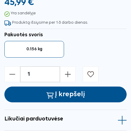
45,99 €
Yra sandėlyje
Produktą išsiųsime per 1-3 darbo dienas.
Pakuotės svoris
0.156 kg
-
+
Į krepšelį
Likučiai parduotuvėse