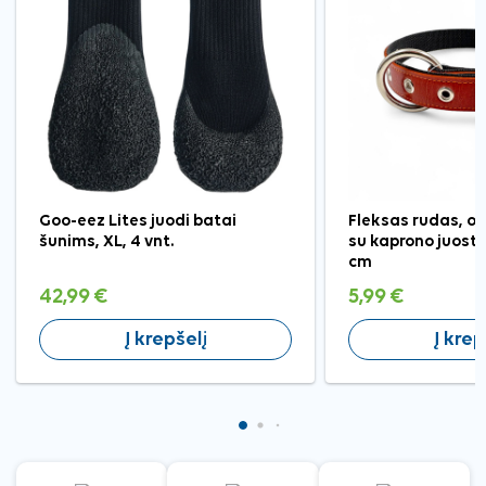
Goo-eez Lites juodi batai
Fleksas rudas, od
šunims, XL, 4 vnt.
su kaprono juost
cm
42,99 €
5,99 €
Į krepšelį
Į krep