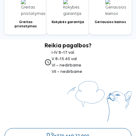
Greitas
Kokybės garantija
Geriausios kainos
pristatymas
Reikia pagalbos?
I-IV 8–17 val.
V 8–15:45 val.
access_time
VI – nedirbame
VII – nedirbame