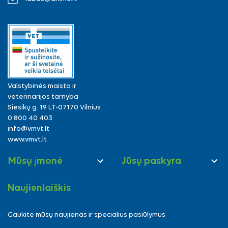
Valstybinės maisto ir
veterinarijos tarnyba
Siesikų g. 19 LT-07170 Vilnius
0 800 40 403
info@vmvt.lt
www.vmvt.lt


Mūsų įmonė
Jūsų paskyra
Naujienlaiškis
Gaukite mūsų naujienas ir specialius pasiūlymus