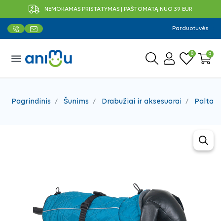
NEMOKAMAS PRISTATYMAS Į PAŠTOMATĄ NUO 39 EUR
Parduotuvės
0
0
menu
Pagrindinis
Šunims
Drabužiai ir aksesuarai
Paltai, 