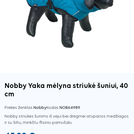
Nobby Yaka mėlyna striukė šuniui, 40
cm
Prekės ženklas
Nobby
Kodas
NOB64989
Nobby striukės šunims iš vėjui bei drėgmei atsparios medžiagos
ir su šiltu, minkštu flisiniu pamušalu.