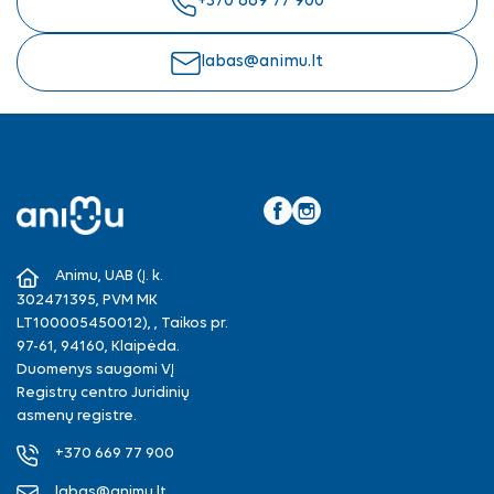
+370 669 77 900
labas@animu.lt
Facebook
Instagram
Animu, UAB (Į. k.
302471395, PVM MK
LT100005450012), , Taikos pr.
97-61, 94160, Klaipėda.
Duomenys saugomi VĮ
Registrų centro Juridinių
asmenų registre.
+370 669 77 900
labas@animu.lt