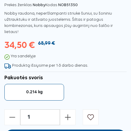
Prekės ženklas
Nobby
Kodas
NOB51350
Nobby raudona, neperšlampanti striukė šuniui, su šoniniu
užtrauktuku ir atšvaito juostelėmis. Šiltas ir patogus
kombinezonas, kuris apsaugos jūsų augintinį nuo šalčio ir
lietaus!
34,50 €
68,99 €
Yra sandėlyje
Produktą išsiųsime per 1-3 darbo dienas.
Pakuotės svoris
0.214 kg
-
+