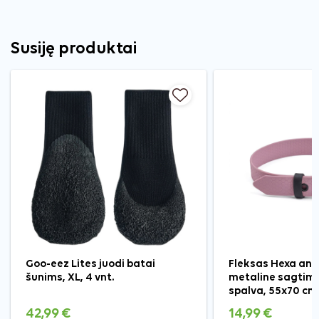
Susiję produktai
Goo-eez Lites juodi batai
Fleksas Hexa ant
šunims, XL, 4 vnt.
metaline sagtimi
spalva, 55x70 cm
42,99 €
14,99 €