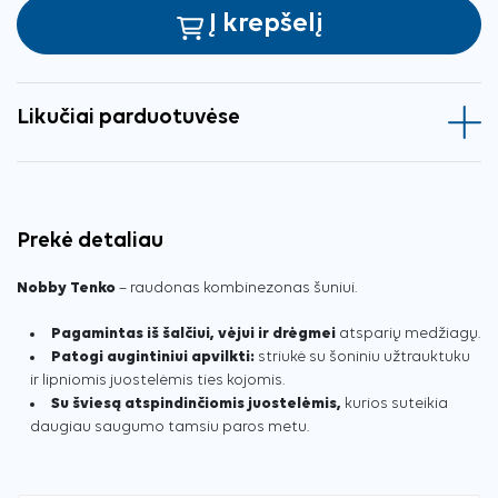
Į krepšelį
Likučiai parduotuvėse
Prekė detaliau
Nobby Tenko
– raudonas kombinezonas šuniui.
Pagamintas iš šalčiui, vėjui ir drėgmei
atsparių medžiagų.
Patogi augintiniui apvilkti:
striukė su šoniniu užtrauktuku
ir lipniomis juostelėmis ties kojomis.
Su šviesą atspindinčiomis juostelėmis,
kurios suteikia
daugiau saugumo tamsiu paros metu.