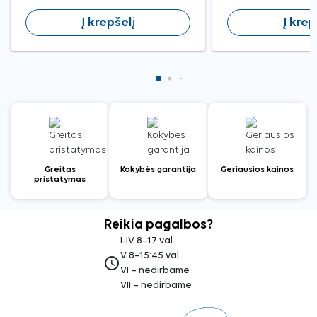
Į krepšelį
Į krep
Greitas
Kokybės garantija
Geriausios kainos
pristatymas
Reikia pagalbos?
I-IV 8–17 val.
V 8–15:45 val.
access_time
VI – nedirbame
VII – nedirbame