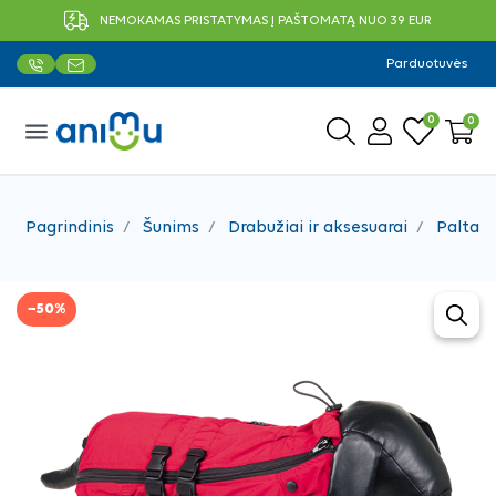
NEMOKAMAS PRISTATYMAS Į PAŠTOMATĄ NUO 39 EUR
Parduotuvės
0
0
menu
Pagrindinis
Šunims
Drabužiai ir aksesuarai
Paltai, 
−50%