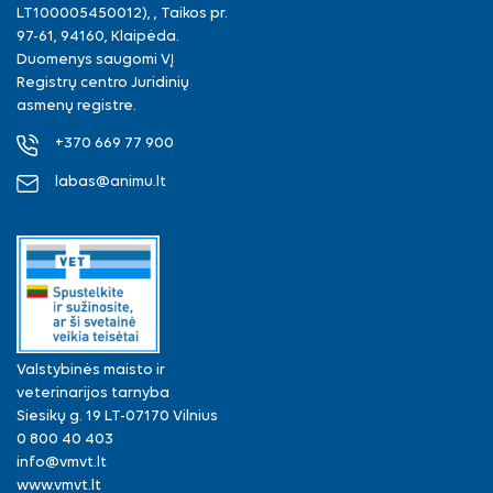
LT100005450012), , Taikos pr.
97-61, 94160, Klaipėda.
Duomenys saugomi VĮ
Registrų centro Juridinių
asmenų registre.
+370 669 77 900
labas@animu.lt
Valstybinės maisto ir
veterinarijos tarnyba
Siesikų g. 19 LT-07170 Vilnius
0 800 40 403
info@vmvt.lt
www.vmvt.lt