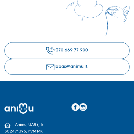
+370 669 77 900
labas@animu.lt
Facebook
Instagram
Animu, UAB (Į. k.
302471395, PVM MK