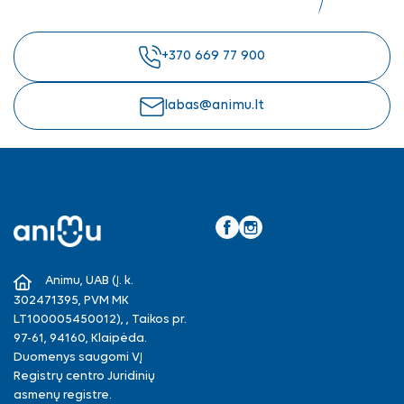
+370 669 77 900
labas@animu.lt
Facebook
Instagram
Animu, UAB (Į. k.
302471395, PVM MK
LT100005450012), , Taikos pr.
97-61, 94160, Klaipėda.
Duomenys saugomi VĮ
Registrų centro Juridinių
asmenų registre.