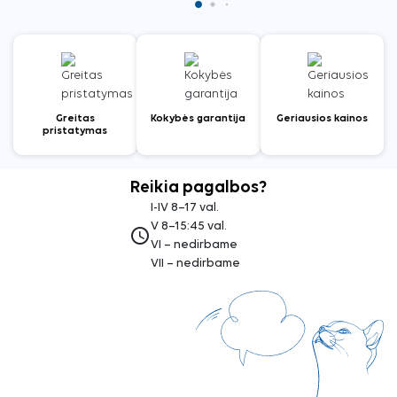
Greitas
Kokybės garantija
Geriausios kainos
pristatymas
Reikia pagalbos?
I-IV 8–17 val.
V 8–15:45 val.
access_time
VI – nedirbame
VII – nedirbame