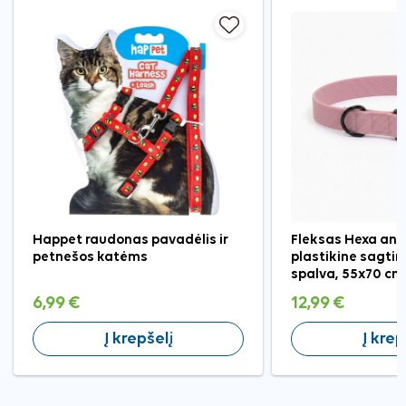
Happet raudonas pavadėlis ir
Fleksas Hexa ant
petnešos katėms
plastikine sagtim
spalva, 55x70 cm
6,99 €
12,99 €
Į krepšelį
Į krep