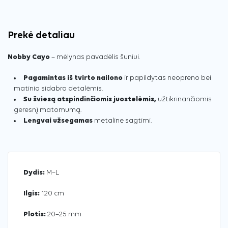
Prekė detaliau
Nobby Cayo
– mėlynas pavadėlis šuniui.
Pagamintas iš tvirto nailono
ir papildytas neopreno bei
matinio sidabro detalėmis.
Su šviesą atspindinčiomis juostelėmis,
užtikrinančiomis
geresnį matomumą.
Lengvai užsegamas
metaline sagtimi.
Dydis:
M–L
Ilgis:
120 cm
Plotis:
20–25 mm