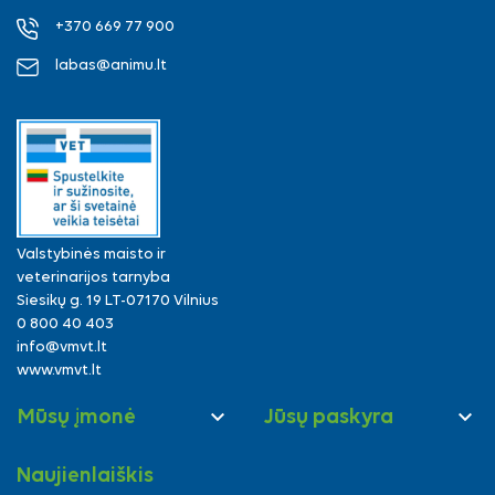
+370 669 77 900
labas@animu.lt
Valstybinės maisto ir
veterinarijos tarnyba
Siesikų g. 19 LT-07170 Vilnius
0 800 40 403
info@vmvt.lt
www.vmvt.lt


Mūsų įmonė
Jūsų paskyra
Naujienlaiškis