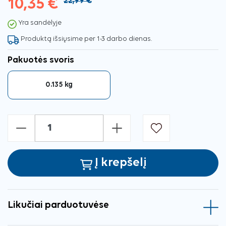
10,35 €
22,99 €
Yra sandėlyje
Produktą išsiųsime per 1-3 darbo dienas.
Pakuotės svoris
0.135 kg
-
+
Į krepšelį
Likučiai parduotuvėse