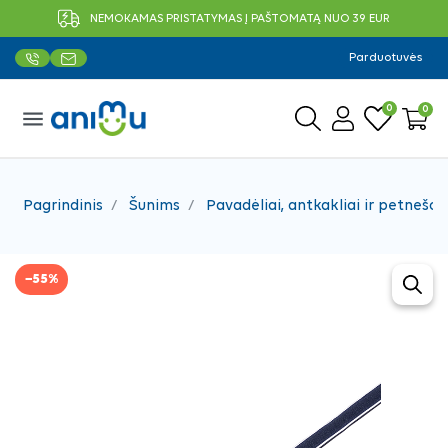
NEMOKAMAS PRISTATYMAS Į PAŠTOMATĄ NUO 39 EUR
Parduotuvės
0
0
menu
Pagrindinis
Šunims
Pavadėliai, antkakliai ir petnešos
−55%