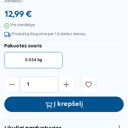
vandeniu!
12,99 €
Yra sandėlyje
Produktą išsiųsime per 1-3 darbo dienas.
Pakuotės svoris
0.034 kg
-
+
Į krepšelį