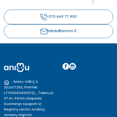
+370 669 77 900
labas@animu.lt
Facebook
Instagram
Animu, UAB (Į. k.
302471395, PVM MK
LT100005450012), , Taikos pr.
97-61, 94160, Klaipėda.
Duomenys saugomi VĮ
Registrų centro Juridinių
asmenų registre.