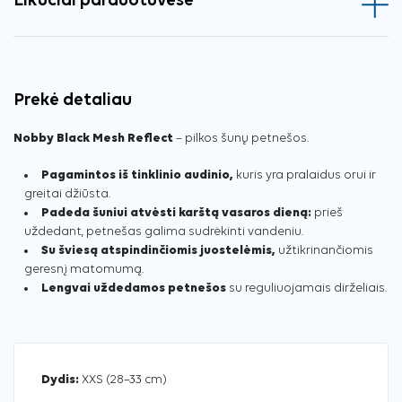
Likučiai parduotuvėse
Prekė detaliau
Nobby Black Mesh Reflect
– pilkos šunų petnešos.
Pagamintos iš tinklinio audinio,
kuris yra pralaidus orui ir
greitai džiūsta.
Padeda šuniui atvėsti karštą vasaros dieną:
prieš
uždedant, petnešas galima sudrėkinti vandeniu.
Su šviesą atspindinčiomis juostelėmis,
užtikrinančiomis
geresnį matomumą.
Lengvai uždedamos petnešos
su reguliuojamais dirželiais.
Dydis:
XXS (28–33 cm)