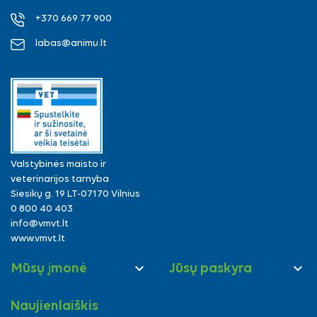
+370 669 77 900
labas@animu.lt
Valstybinės maisto ir
veterinarijos tarnyba
Siesikų g. 19 LT-07170 Vilnius
0 800 40 403
info@vmvt.lt
www.vmvt.lt


Mūsų įmonė
Jūsų paskyra
Naujienlaiškis