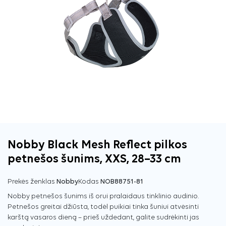
Nobby Black Mesh Reflect pilkos
petnešos šunims, XXS, 28–33 cm
Prekės ženklas
Nobby
Kodas
NOB88751-81
Nobby petnešos šunims iš orui pralaidaus tinklinio audinio.
Petnešos greitai džiūsta, todėl puikiai tinka šuniui atvėsinti
karštą vasaros dieną – prieš uždedant, galite sudrėkinti jas