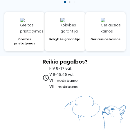
Greitas
Kokybės garantija
Geriausios kainos
pristatymas
Reikia pagalbos?
I-IV 8–17 val.
V 8–15:45 val.
access_time
VI – nedirbame
VII – nedirbame