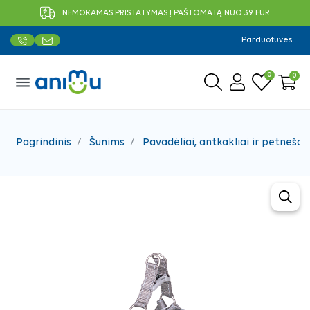
NEMOKAMAS PRISTATYMAS Į PAŠTOMATĄ NUO 39 EUR
Parduotuvės
0
0
menu
Pagrindinis
Šunims
Pavadėliai, antkakliai ir petnešos