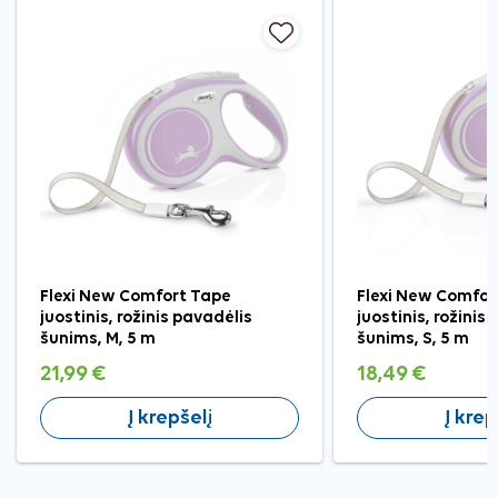
Flexi New Comfort Tape
Flexi New Comfor
juostinis, rožinis pavadėlis
juostinis, rožinis
šunims, M, 5 m
šunims, S, 5 m
21,99 €
18,49 €
Į krepšelį
Į krep