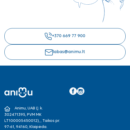
+370 669 77 900
labas@animu.lt
Facebook
Instagram
Animu, UAB (Į. k.
302471395, PVM MK
LT100005450012), , Taikos pr.
97-61, 94160, Klaipėda.