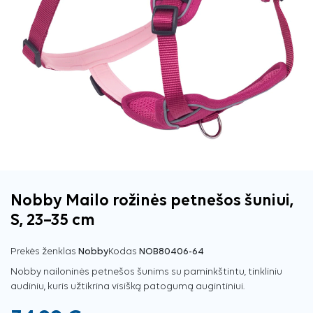
Nobby Mailo rožinės petnešos šuniui,
S, 23–35 cm
Prekės ženklas
Nobby
Kodas
NOB80406-64
Nobby nailoninės petnešos šunims su paminkštintu, tinkliniu
audiniu, kuris užtikrina visišką patogumą augintiniui.