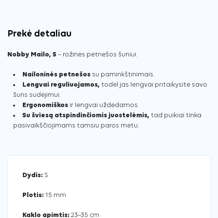
Prekė detaliau
Nobby Mailo, S
– rožinės petnešos šuniui.
Nailoninės petnešos
su paminkštinimais.
Lengvai reguliuojamos,
todėl jas lengvai pritaikysite savo
šuns sudėjimui.
Ergonomiškos
ir lengvai uždedamos.
Su šviesą atspindinčiomis juostelėmis,
tad puikiai tinka
pasivaikščiojimams tamsiu paros metu.
Dydis:
S
Plotis:
15 mm
Kaklo apimtis:
23–35 cm