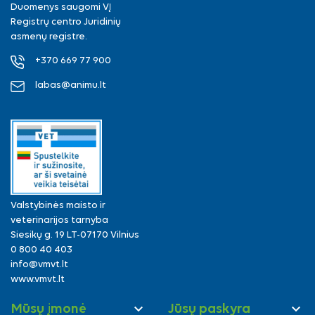
Duomenys saugomi VĮ
Registrų centro Juridinių
asmenų registre.
+370 669 77 900
labas@animu.lt
Valstybinės maisto ir
veterinarijos tarnyba
Siesikų g. 19 LT-07170 Vilnius
0 800 40 403
info@vmvt.lt
www.vmvt.lt


Mūsų įmonė
Jūsų paskyra