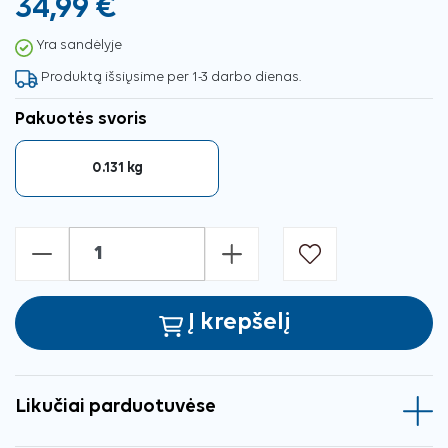
34,99 €
Yra sandėlyje
Produktą išsiųsime per 1-3 darbo dienas.
Pakuotės svoris
0.131 kg
-
+
Į krepšelį
Likučiai parduotuvėse