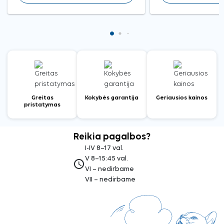
Greitas
Kokybės garantija
Geriausios kainos
pristatymas
Reikia pagalbos?
I-IV 8–17 val.
V 8–15:45 val.
access_time
VI – nedirbame
VII – nedirbame