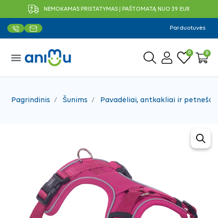
NEMOKAMAS PRISTATYMAS Į PAŠTOMATĄ NUO 39 EUR
Parduotuvės
0
0
menu
Pagrindinis
Šunims
Pavadėliai, antkakliai ir petnešos