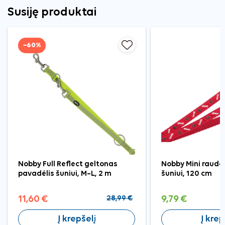
Susiję produktai
−60%
Nobby Full Reflect geltonas
Nobby Mini raudo
pavadėlis šuniui, M–L, 2 m
šuniui, 120 cm
11,60 €
28,99 €
9,79 €
Į krepšelį
Į krep