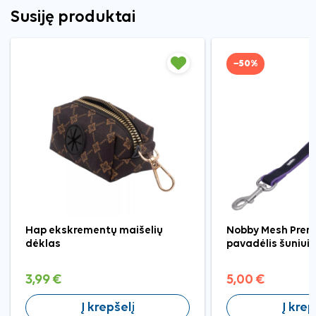
Susiję produktai
−50%
Hap ekskrementų maišelių
Nobby Mesh Preno 
dėklas
pavadėlis šuniui,
3,99 €
5,00 €
Į krepšelį
Į krep