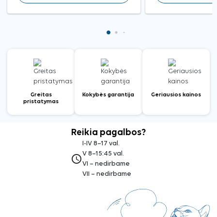
Greitas
Kokybės garantija
Geriausios kainos
pristatymas
Reikia pagalbos?
I-IV 8–17 val.
V 8–15:45 val.
access_time
VI – nedirbame
VII – nedirbame