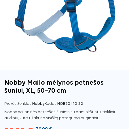
Nobby Mailo mėlynos petnešos
šuniui, XL, 50–70 cm
Prekės ženklas
Nobby
Kodas
NOB80410-32
Nobby nailoninės petnešos šunims su paminkštintu, tinkliniu
audiniu, kuris užtikrina visišką patogumą augintiniui.