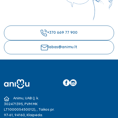
+370 669 77 900
labas@animu.lt
Facebook
Instagram
Animu, UAB (Į. k.
302471395, PVM MK
LT100005450012), , Taikos pr.
97-61, 94160, Klaipėda.