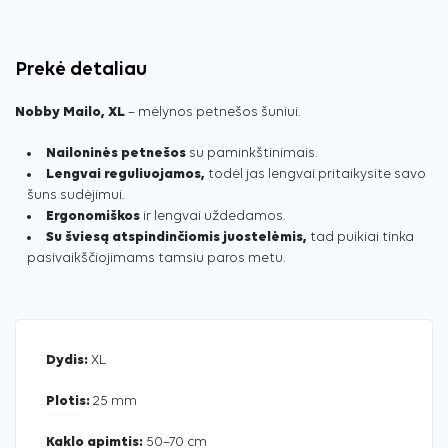
Prekė detaliau
Nobby Mailo, XL
– mėlynos petnešos šuniui.
Nailoninės petnešos
su paminkštinimais.
Lengvai reguliuojamos,
todėl jas lengvai pritaikysite savo
šuns sudėjimui.
Ergonomiškos
ir lengvai uždedamos.
Su šviesą atspindinčiomis juostelėmis,
tad puikiai tinka
pasivaikščiojimams tamsiu paros metu.
Dydis:
XL
Plotis:
25 mm
Kaklo apimtis:
50–70 cm