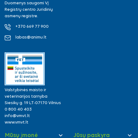
Duomenys saugomi VĮ
Registrų centro Juridinių
asmenų registre.
+370 669 77 900
labas@animu.lt
Valstybinės maisto ir
veterinarijos tarnyba
Siesikų g. 19 LT-07170 Vilnius
0 800 40 403
info@vmvt.lt
www.vmvt.lt


Mūsų įmonė
Jūsų paskyra