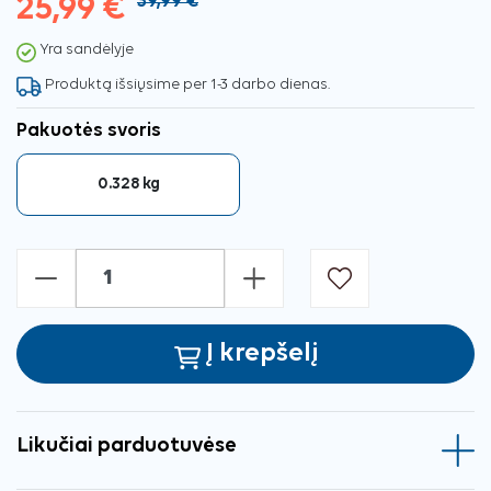
25,99 €
39,99 €
Yra sandėlyje
Produktą išsiųsime per 1-3 darbo dienas.
Pakuotės svoris
0.328 kg
-
+
Į krepšelį
Likučiai parduotuvėse