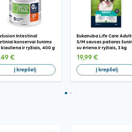
clusion Intestinal
Eukanuba Life Care Adult
etiniai konservai šunims
S/M sausas pašaras šuni
 kiauliena ir ryžiais, 400 g
su ėriena ir ryžiais, 3 kg
,49 €
19,99 €
Į krepšelį
Į krepšelį