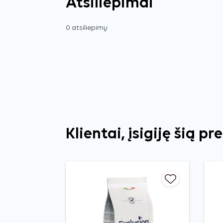
Atsiliepimai
0 atsiliepimų
Klientai, įsigiję šią pr