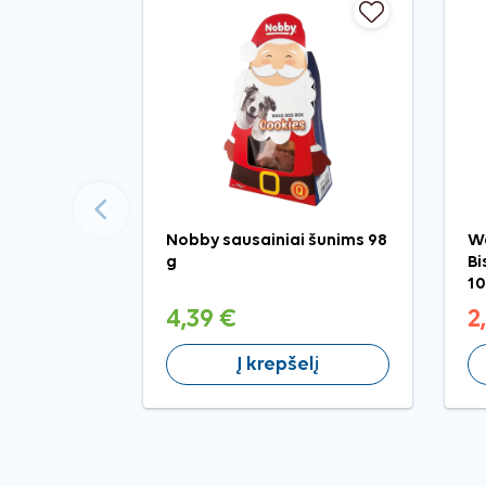
Ankstesnis
Nobby sausainiai šunims 98
W
g
Bi
10
4,39 €
2
Į krepšelį