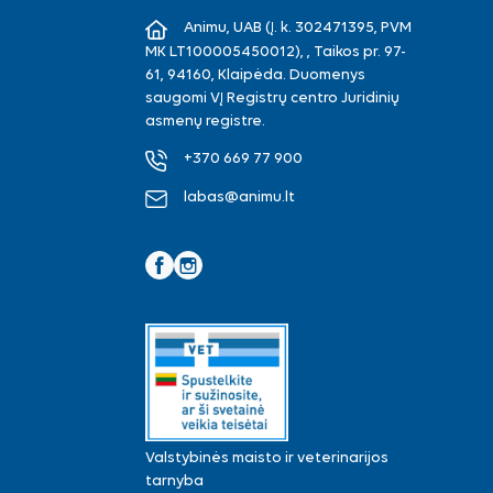
Animu, UAB (Į. k. 302471395, PVM
MK LT100005450012), , Taikos pr. 97-
61, 94160, Klaipėda. Duomenys
saugomi VĮ Registrų centro Juridinių
asmenų registre.
+370 669 77 900
labas@animu.lt
Facebook
Instagram
Valstybinės maisto ir veterinarijos
tarnyba