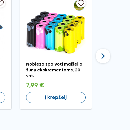
Tęsti
Nobleza spalvoti maišeliai
Nobleza ju
šunų ekskrementams, 20
šunų eksk
vnt.
vnt.
7,99 €
1,49 €
Į krepšelį
Į 