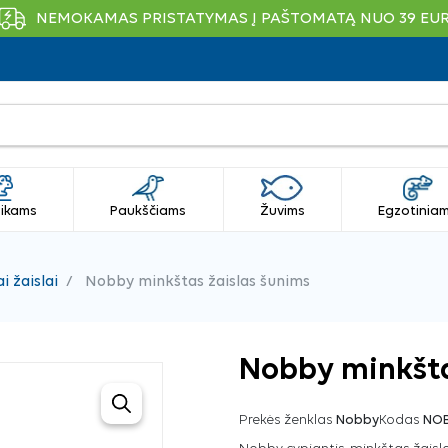
NEMOKAMAS PRISTATYMAS Į PAŠTOMATĄ NUO 39 EU
ikams
Paukščiams
Žuvims
Egzotinia
ai žaislai
Nobby minkštas žaislas šunims
Nobby minkšta
Prekės ženklas
Nobby
Kodas
NO