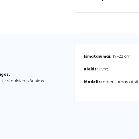
Išmatavimai:
19–22 cm
Kiekis:
1 vnt.
agos.
ms ir smalsiems šunims.
Modelis:
parenkamas atsitik