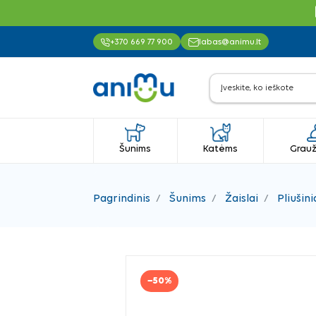
+370 669 77 900
labas@animu.lt
Šunims
Katėms
Grauž
Pagrindinis
Šunims
Žaislai
Pliušini
−50%