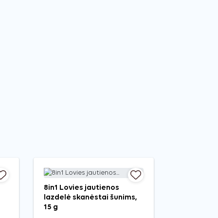
8in1 Lovies jautienos
lazdelė skanėstai šunims,
15 g