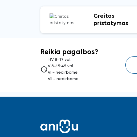
Greitas
pristatymas
Reikia pagalbos?
I-IV 8–17 val.
V 8–15:45 val.
access_time
VI – nedirbame
VII – nedirbame