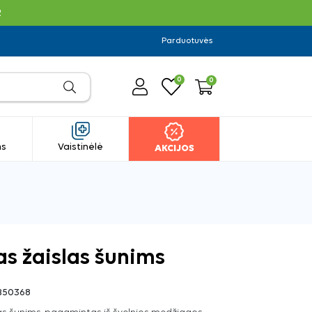
R
Parduotuvės
0
0
ms
Vaistinėlė
AKCIJOS
s žaislas šunims
B50368