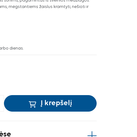
as šunims, pagamintas iš švelnios medžiagos.
s, mėgstantiems žaislus kramtyti, nešioti ir
arbo dienas.
Į krepšelį
vėse