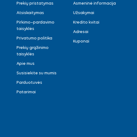
Prekių pristatymas
Asmeninė informacija
Atsiskaitymas
Užsakymai
Pirkimo–pardavimo
Kredito kvitai
taisyklės
Adresai
Privatumo politika
Kuponai
Prekių grąžinimo
taisyklės
Apie mus
Susisiekite su mumis
Parduotuvės
Patarimai