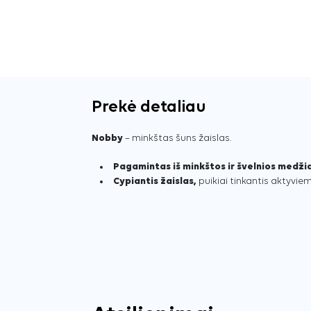
Prekė detaliau
Nobby
– minkštas šuns žaislas.
Pagamintas iš minkštos ir švelnios medži
Cypiantis žaislas,
puikiai tinkantis aktyvie