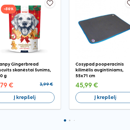
−30%
anpy Gingerbread
Cosypad pooperacinis
scuits skanėstai šunims,
kilimėlis augintiniams,
0 g
55x71 cm
,79 €
3,99 €
45,99 €
Į krepšelį
Į krepšelį