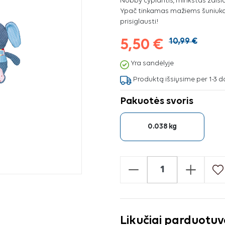
Nobby cypiantis, minkštas žaisl
Ypač tinkamas mažiems šuniukam
prisiglausti!
5,50 €
10,99 €
Yra sandėlyje
Produktą išsiųsime per 1-3 d
Pakuotės svoris
0.038 kg
-
+
Likučiai parduotu