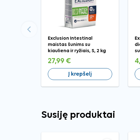
Ankstesnis
Exclusion Intestinal
Ex
maistas šunims su
di
kiauliena ir ryžiais, S, 2 kg
su
27,99 €
4
Į krepšelį
Susiję produktai