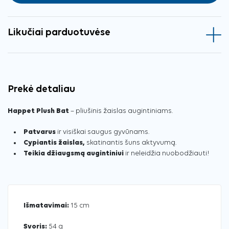
Likučiai parduotuvėse
Prekė detaliau
Happet Plush Bat
– pliušinis žaislas augintiniams.
Patvarus
ir visiškai saugus gyvūnams.
Cypiantis žaislas,
skatinantis šuns aktyvumą.
Teikia džiaugsmą augintiniui
ir neleidžia nuobodžiauti!
Išmatavimai:
15 cm
Svoris:
54 g