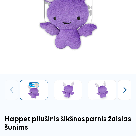
Ankstesnis
Tęsti
Happet pliušinis šikšnosparnis žaislas
šunims