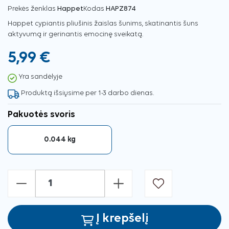
Prekės ženklas
Happet
Kodas
HAPZ874
Happet cypiantis pliušinis žaislas šunims, skatinantis šuns
aktyvumą ir gerinantis emocinę sveikatą.
5,99 €
Yra sandėlyje
Produktą išsiųsime per 1-3 darbo dienas.
Pakuotės svoris
0.044 kg
-
+
Į krepšelį