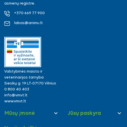
asmenų registre.
+370 669 77 900
labas@animu.lt
Valstybinės maisto ir
veterinarijos tarnyba
Siesikų g. 19 LT-07170 Vilnius
0 800 40 403
info@vmvt.lt
www.vmvt.lt


Mūsų įmonė
Jūsų paskyra