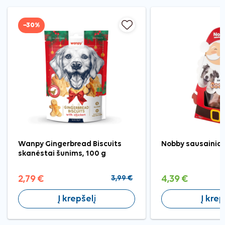
−30%
Wanpy Gingerbread Biscuits
Nobby sausainiai
skanėstai šunims, 100 g
2,79 €
3,99 €
4,39 €
Į krepšelį
Į krep