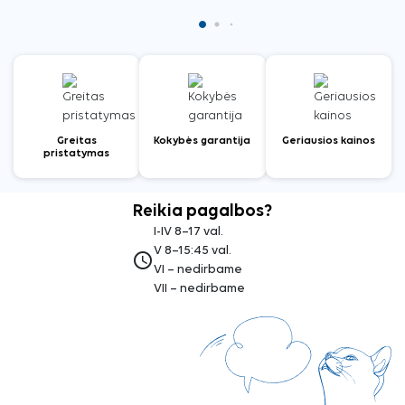
Greitas
Kokybės garantija
Geriausios kainos
pristatymas
Reikia pagalbos?
I-IV 8–17 val.
V 8–15:45 val.
access_time
VI – nedirbame
VII – nedirbame