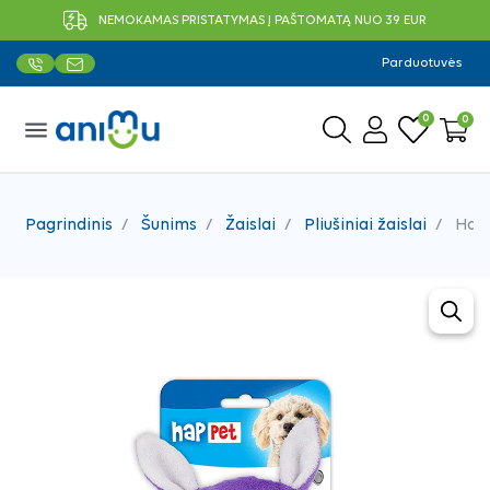
NEMOKAMAS PRISTATYMAS Į PAŠTOMATĄ NUO 39 EUR
Parduotuvės
0
0
menu
Pagrindinis
Šunims
Žaislai
Pliušiniai žaislai
Happ