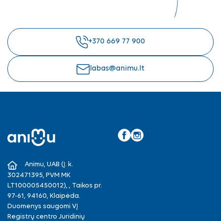
+370 669 77 900
labas@animu.lt
Facebook
Instagram
Animu, UAB (Į. k.
302471395, PVM MK
LT100005450012), , Taikos pr.
97-61, 94160, Klaipėda.
Duomenys saugomi VĮ
Registrų centro Juridinių