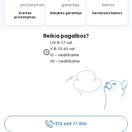
Greitas
Kokybės garantija
Geriausios kainos
pristatymas
Reikia pagalbos?
I-IV 8–17 val.
V 8–15:45 val.
access_time
VI – nedirbame
VII – nedirbame
+370 669 77 900