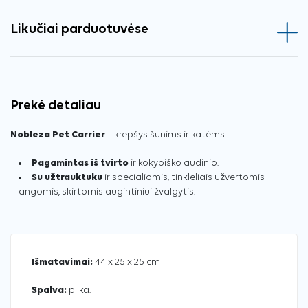
Likučiai parduotuvėse
Prekė detaliau
Nobleza Pet Carrier
– krepšys šunims ir katėms.
Pagamintas iš tvirto
ir kokybiško audinio.
Su užtrauktuku
ir specialiomis, tinkleliais užvertomis
angomis, skirtomis augintiniui žvalgytis.
Išmatavimai:
44 x 25 x 25 cm
Spalva:
pilka.