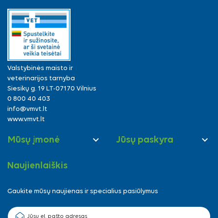
Valstybinės maisto ir
veterinarijos tarnyba
Siesikų g. 19 LT-07170 Vilnius
0 800 40 403
info@vmvt.lt
www.vmvt.lt


Mūsų įmonė
Jūsų paskyra
Naujienlaiškis
Gaukite mūsų naujienas ir specialius pasiūlymus