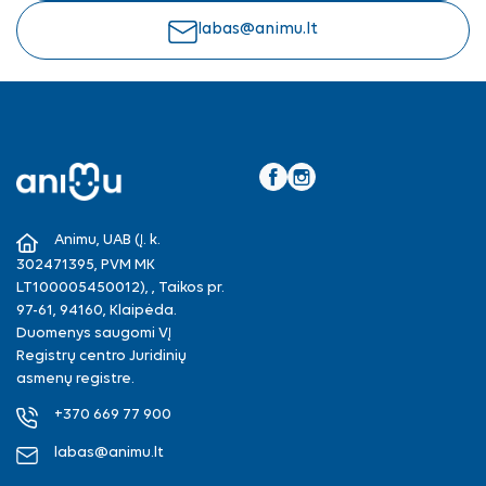
labas@animu.lt
Facebook
Instagram
Animu, UAB (Į. k.
302471395, PVM MK
LT100005450012), , Taikos pr.
97-61, 94160, Klaipėda.
Duomenys saugomi VĮ
Registrų centro Juridinių
asmenų registre.
+370 669 77 900
labas@animu.lt