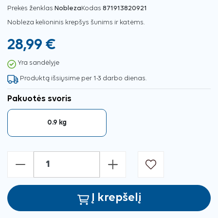
Prekės ženklas
Nobleza
Kodas
871913820921
Nobleza kelioninis krepšys šunims ir katėms.
28,99 €
Yra sandėlyje
Produktą išsiųsime per 1-3 darbo dienas.
Pakuotės svoris
0.9 kg
-
+
Į krepšelį