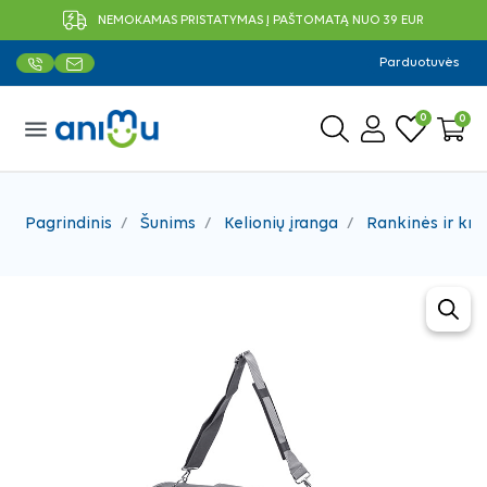
NEMOKAMAS PRISTATYMAS Į PAŠTOMATĄ NUO 39 EUR
Parduotuvės
0
0
menu
Pagrindinis
Šunims
Kelionių įranga
Rankinės ir kre