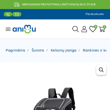
NEMOKAMAS PRISTATYMAS Į PAŠTOMATĄ NUO 39 EUR
Parduotuvės
0
0
menu
Pagrindinis
Šunims
Kelionių įranga
Rankinės ir kre