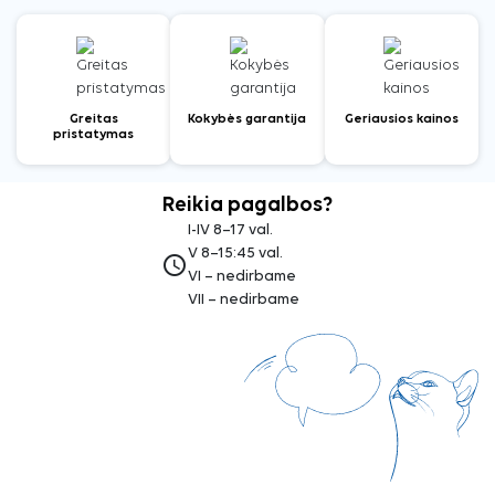
Greitas
Kokybės garantija
Geriausios kainos
pristatymas
Reikia pagalbos?
I-IV 8–17 val.
V 8–15:45 val.
access_time
VI – nedirbame
VII – nedirbame