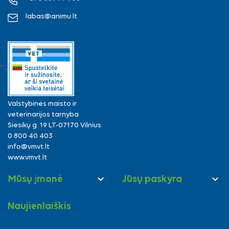
labas@animu.lt
Valstybinės maisto ir
veterinarijos tarnyba
Siesikų g. 19 LT-07170 Vilnius
0 800 40 403
info@vmvt.lt
www.vmvt.lt


Mūsų įmonė
Jūsų paskyra
Naujienlaiškis