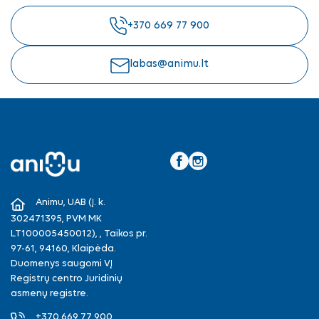
+370 669 77 900
labas@animu.lt
Facebook
Instagram
Animu, UAB (Į. k.
302471395, PVM MK
LT100005450012), , Taikos pr.
97-61, 94160, Klaipėda.
Duomenys saugomi VĮ
Registrų centro Juridinių
asmenų registre.
+370 669 77 900