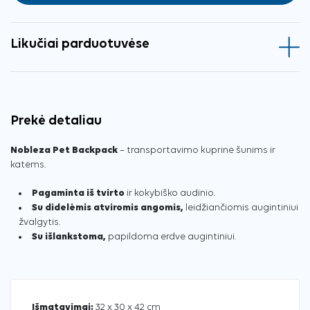
Likučiai parduotuvėse
Prekė detaliau
Nobleza Pet Backpack
– transportavimo kuprinė šunims ir
katėms.
Pagaminta iš tvirto
ir kokybiško audinio.
Su didelėmis atviromis angomis,
leidžiančiomis augintiniui
žvalgytis.
Su išlankstoma,
papildoma erdve augintiniui.
Išmatavimai:
32 x 30 x 42 cm