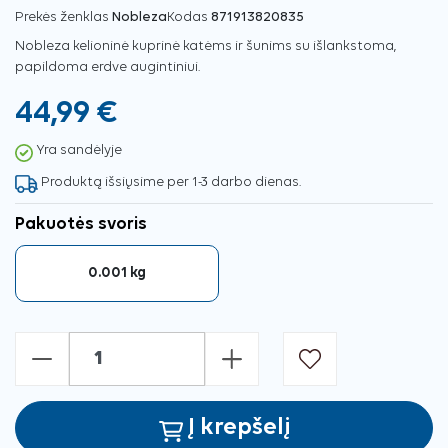
Prekės ženklas
Nobleza
Kodas
871913820835
Nobleza kelioninė kuprinė katėms ir šunims su išlankstoma,
papildoma erdve augintiniui.
44,99 €
Yra sandėlyje
Produktą išsiųsime per 1-3 darbo dienas.
Pakuotės svoris
0.001 kg
-
+
Į krepšelį