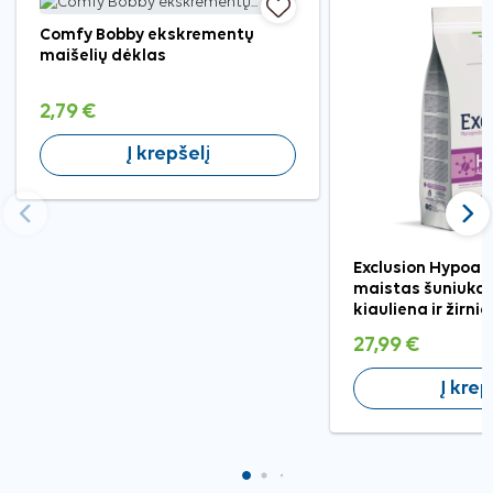
Comfy Bobby ekskrementų
maišelių dėklas
2,79 €
Į krepšelį
Ankstesnis
Tęst
Exclusion Hypoall
maistas šuniuka
kiauliena ir žirnia
27,99 €
Į krep