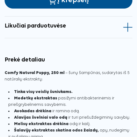
Į krepšelį
Likučiai parduotuvėse
Prekė detaliau
Comfy Natural Puppy, 250 ml
– šunų šampūnas, sudarytas iš 5
natūralių ekstraktų.
Tinka visų veislių šuniukams.
Medetkų ekstraktas
pasižymi antibakterinėmis ir
priešgrybelinėmis savybėmis.
Avokadas drėkina
ir ramina odą.
Alavijas švelniai valo odą
ir turi priešuždegiminių savybių.
Melisų ekstraktas drėkina
odą ir kailį.
Šalavijų ekstraktas skatina odos žaizdų,
opų, nudegimų
ir nušalimų gijimą.