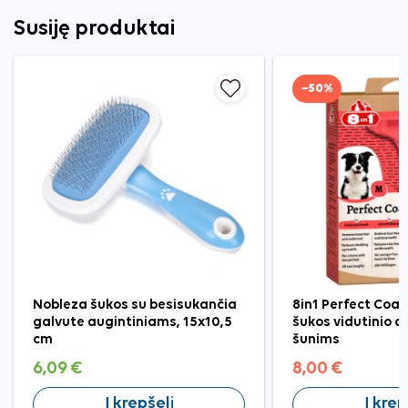
Susiję produktai
−50%
Nobleza šukos su besisukančia
8in1 Perfect Coa
galvute augintiniams, 15x10,5
šukos vidutinio dy
cm
šunims
6,09 €
8,00 €
Į krepšelį
Į krep