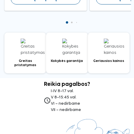
Greitas
Kokybės garantija
Geriausios kainos
pristatymas
Reikia pagalbos?
I-IV 8–17 val.
V 8–15:45 val.
access_time
VI – nedirbame
VII – nedirbame