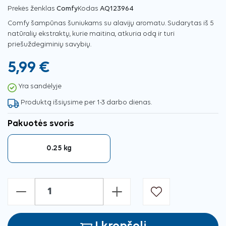
Prekės ženklas
Comfy
Kodas
AQ123964
Comfy šampūnas šuniukams su alavijų aromatu. Sudarytas iš 5
natūralių ekstraktų, kurie maitina, atkuria odą ir turi
priešuždegiminių savybių.
5,99 €
Yra sandėlyje
Produktą išsiųsime per 1-3 darbo dienas.
Pakuotės svoris
0.25 kg
-
+