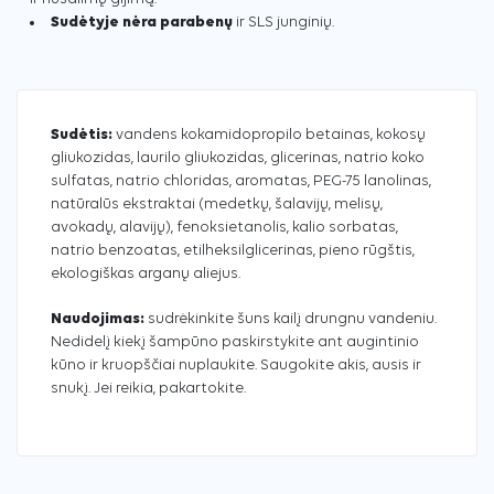
Sudėtyje nėra parabenų
ir SLS junginių.
Sudėtis:
vandens kokamidopropilo betainas, kokosų
gliukozidas, laurilo gliukozidas, glicerinas, natrio koko
sulfatas, natrio chloridas, aromatas, PEG-75 lanolinas,
natūralūs ekstraktai (medetkų, šalavijų, melisų,
avokadų, alavijų), fenoksietanolis, kalio sorbatas,
natrio benzoatas, etilheksilglicerinas, pieno rūgštis,
ekologiškas arganų aliejus.
Naudojimas:
sudrėkinkite šuns kailį drungnu vandeniu.
Nedidelį kiekį šampūno paskirstykite ant augintinio
kūno ir kruopščiai nuplaukite. Saugokite akis, ausis ir
snukį. Jei reikia, pakartokite.