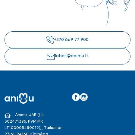
+370 669 77 900
labas@animu.lt
Facebook
Instagram
Animu, UAB (Į. k.
302471395, PVM MK
LT100005450012), , Taikos pr.
97-61, 94160, Klaipėda.