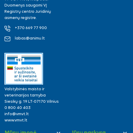
Duomenys saugomi VĮ
Registrų centro Juridinių
asmenų registre.
+370 669 77 900
labas@animu.lt
Valstybinės maisto ir
veterinarijos tarnyba
Siesikų g. 19 LT-07170 Vilnius
0 800 40 403
info@vmvt.lt
www.vmvt.lt
Mūsų įmonė
Jūsų paskyra