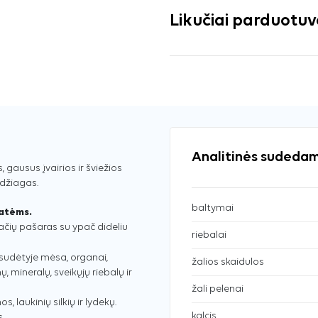
Likučiai parduotu
Analitinės sudedam
gausus įvairios ir šviežios
džiagas.
baltymai
katėms.
ačių pašaras su ypač dideliu
riebalai
sudėtyje mėsa, organai,
žalios skaidulos
ų, mineralų, sveikųjų riebalų ir
žali pelenai
s, laukinių silkių ir lydekų.
kalcis
s.