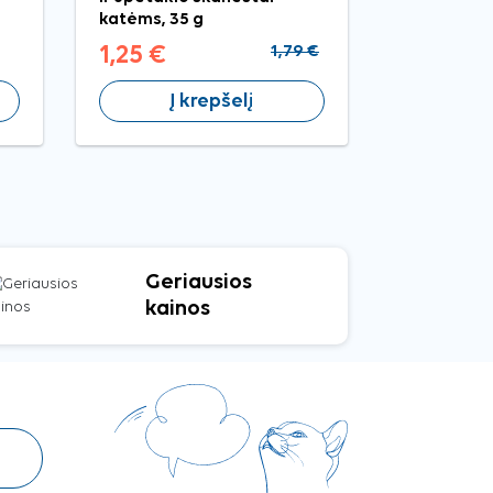
katėms, 35 g
1,25 €
1,79 €
3,69 €
Į krepšelį
Į 
Geriausios
kainos