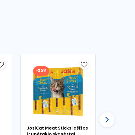
−30%
Tęsti
JosiCat Meat Sticks lašišos
Nobby pri
ir upėtakio skanėstai
katėms