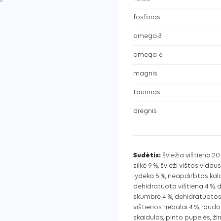
fosforas
omega-3
omega-6
magnis
taurinas
drėgnis
Sudėtis:
šviežia vištiena 2
silkė 9 %, švieži vištos vida
lydeka 5 %, neapdirbtos kala
dehidratuota vištiena 4 %, 
skumbrė 4 %, dehidratuotos 
vištienos riebalai 4 %, raudoniej
skaidulos, pinto pupelės, ži