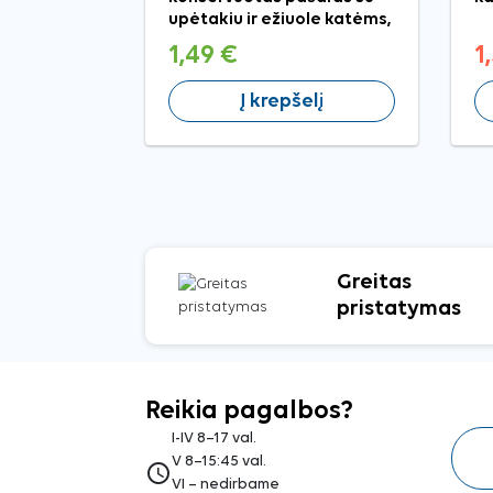
upėtakiu ir ežiuole katėms,
85 g
1,49 €
1
Į krepšelį
Greitas
pristatymas
Reikia pagalbos?
I-IV 8–17 val.
V 8–15:45 val.
access_time
VI – nedirbame