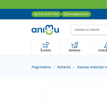
+370 669 77 900
labas@animu.lt
Šunims
Katėms
Grauž
Pagrindinis
Katėms
Sausas maistas i