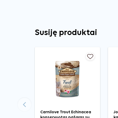
Susiję produktai
Ankstesnis
Carnilove Trout Echinacea
Jo
konservuotas pašaras su
ka