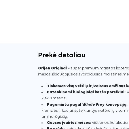
Prekė detaliau
Orijen Original
– super premium maistas katėms, 
mėsos, išsaugojusios svarbiausias maistines me
Tinkamas visų veislių ir įvairaus amžiaus 
Patenkinami biologiniai katės poreikiai:
k
kiekiu mėsos.
Whole Prey
Pagaminta pagal
koncepciją:
kremzlės ir kaulai, suteikiantys natūralių vitamin
aminorūgščių.
Gausus įvairios mėsos:
vištienos, kalakutieno
Be grūdų,
sojos, kukurūzų, kviečių ir tapijoko