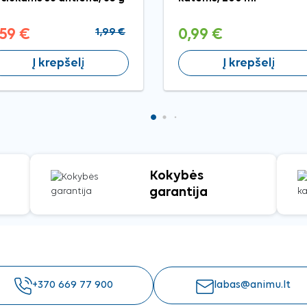
,59 €
1,99 €
0,99 €
Į krepšelį
Į krepšelį
Kokybės
garantija
+370 669 77 900
labas@animu.lt