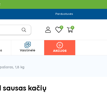
R
Parduotuvės
0
0
ms
Vaistinėlė
AKCIJOS
pašaras, 1,8 kg
l sausas kačių
g