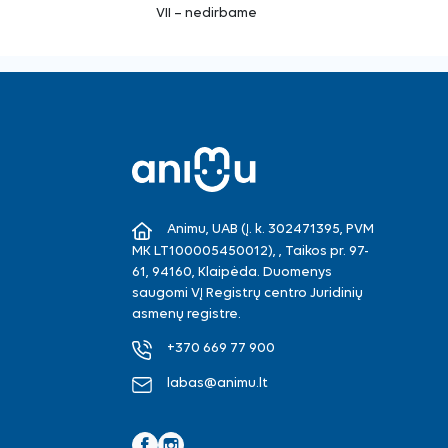
VII – nedirbame
Animu, UAB (Į. k. 302471395, PVM
MK LT100005450012), , Taikos pr. 97-
61, 94160, Klaipėda. Duomenys
saugomi VĮ Registrų centro Juridinių
asmenų registre.
+370 669 77 900
labas@animu.lt