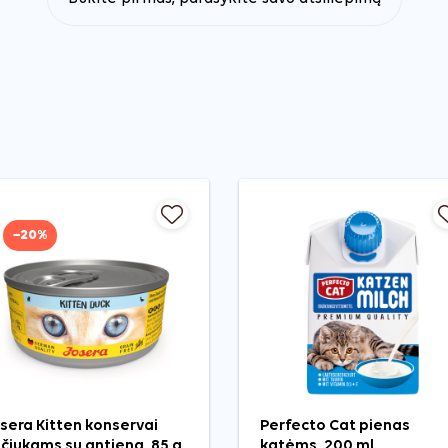
−20%
sera Kitten konservai
Perfecto Cat pienas
čiukams su antiena, 85 g
katėms, 200 ml