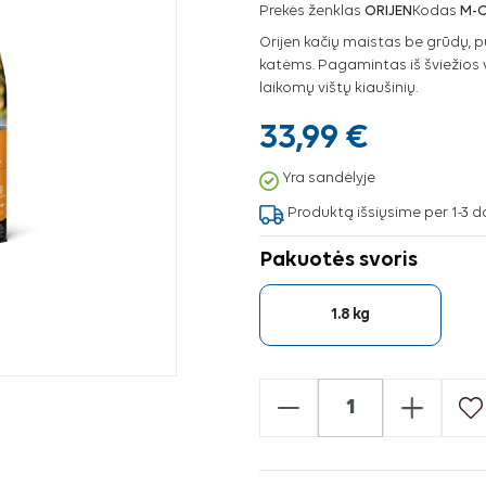
Prekės ženklas
ORIJEN
Kodas
M-
Orijen kačių maistas be grūdų, pui
katėms. Pagamintas iš šviežios vi
laikomų vištų kiaušinių.
33,99 €
Yra sandėlyje
Produktą išsiųsime per 1-3 d
Pakuotės svoris
1.8 kg
-
+