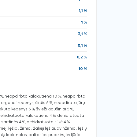
1,1 %
1 %
3,1 %
0,1 %
0,2 %
10 %
0 %, neapdirbta kalakutiena 10 %, neapdirbta
us organai kepenys, širdis 6 %, neapdirbta jūrų
kuto kepenys 5 %, švieži kiaušiniai 5 %,
dehidratuota kalakutiena 4 %, dehidratuota
sardinės 4 %, dehidratuota silkė 4 %,
i lęšiai, žirniai, žalieji lęšiai, avinžirniai, lęšių
rnių krakmolas, baltosios pupelės, ledjūrio