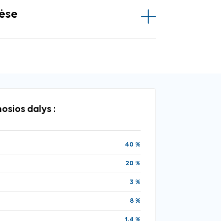
vėse
osios dalys :
40 %
20 %
3 %
8 %
1,4 %