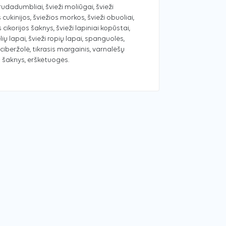
 rudadumbliai, švieži moliūgai, švieži
 cukinijos, šviežios morkos, švieži obuoliai,
 cikorijos šaknys, švieži lapiniai kopūstai,
lių lapai, švieži ropių lapai, spanguolės,
iberžolė, tikrasis margainis, varnalėšų
s šaknys, erškėtuogės.