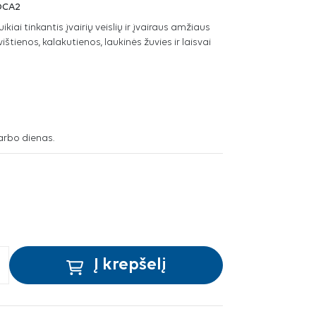
OCA2
kiai tinkantis įvairių veislių ir įvairaus amžiaus
štienos, kalakutienos, laukinės žuvies ir laisvai
arbo dienas.
Į krepšelį