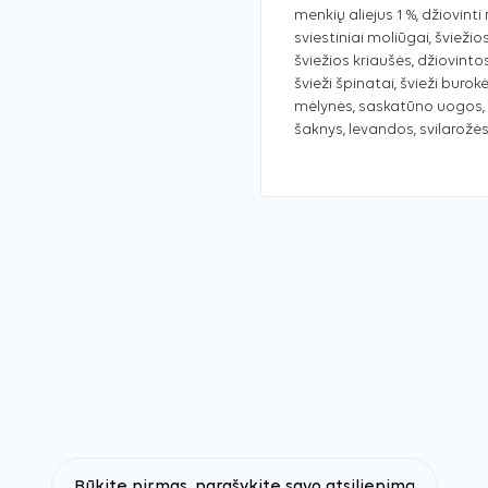
menkių aliejus 1 %, džiovinti
sviestiniai moliūgai, šviežios
šviežios kriaušės, džiovintos
švieži špinatai, švieži burokė
mėlynės, saskatūno uogos, c
šaknys, levandos, svilarožė
Būkite pirmas, parašykite savo atsiliepimą