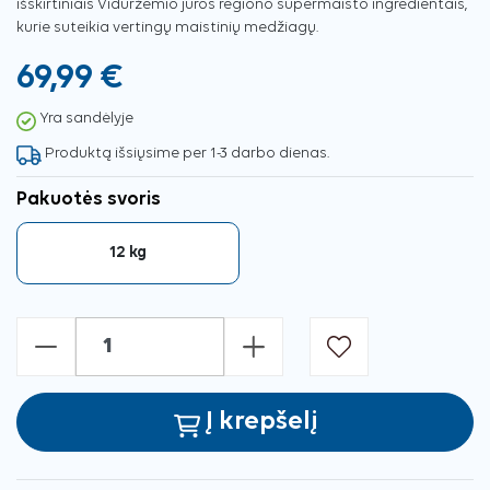
išskirtiniais Viduržemio jūros regiono supermaisto ingredientais,
kurie suteikia vertingų maistinių medžiagų.
69,99 €
Yra sandėlyje
Produktą išsiųsime per 1-3 darbo dienas.
Pakuotės svoris
12 kg
-
+
Į krepšelį