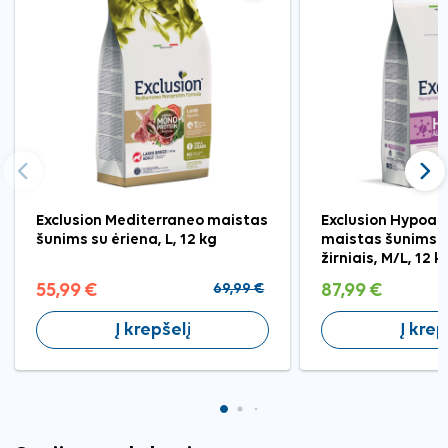
Ankstesnis
Tęst
Exclusion Mediterraneo maistas
Exclusion Hypoall
šunims su ėriena, L, 12 kg
maistas šunims su
žirniais, M/L, 12 k
55,99 €
69,99 €
87,99 €
Į krepšelį
Į krep