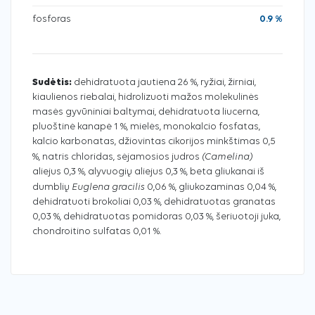
fosforas
0.9 %
Sudėtis:
dehidratuota jautiena 26 %, ryžiai, žirniai,
kiaulienos riebalai, hidrolizuoti mažos molekulinės
masės gyvūniniai baltymai, dehidratuota liucerna,
pluoštinė kanapė 1 %, mielės, monokalcio fosfatas,
kalcio karbonatas, džiovintas cikorijos minkštimas 0,5
(Camelina)
%, natris chloridas, sėjamosios judros
aliejus 0,3 %, alyvuogių aliejus 0,3 %, beta gliukanai iš
Euglena gracilis
dumblių
0,06 %, gliukozaminas 0,04 %,
dehidratuoti brokoliai 0,03 %, dehidratuotas granatas
0,03 %, dehidratuotas pomidoras 0,03 %, šeriuotoji juka,
chondroitino sulfatas 0,01 %.