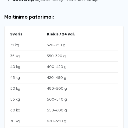
Maitinimo patarimai:
Svoris
Kiekis / 24 val.
31 kg
320–350 g
35 kg
350–390 g
40 kg
400–420 g
45 kg
420–450 g
50 kg
480–500 g
55 kg
500–540 g
60 kg
550–600 g
70 kg
620–650 g