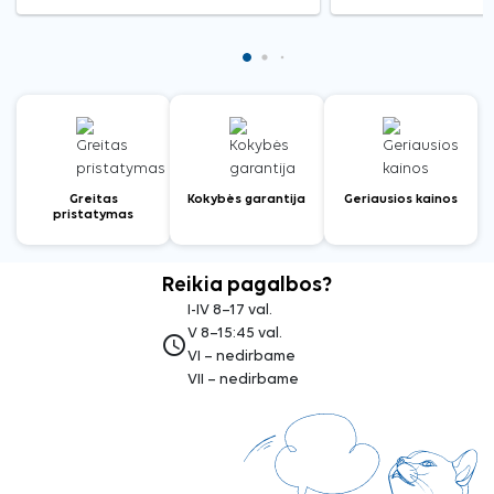
Greitas
Kokybės garantija
Geriausios kainos
pristatymas
Reikia pagalbos?
I-IV 8–17 val.
V 8–15:45 val.
access_time
VI – nedirbame
VII – nedirbame