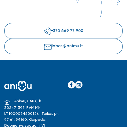
+370 669 77 900
labas@animu.lt
Facebook
Instagram
Animu, UAB (Į. k.
302471395, PVM MK
LT100005450012), , Taikos pr.
97-61, 94160, Klaipėda.
Duomenys saugomi VĮ