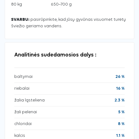
80 kg
650–700 g
SVARBU:
pasirūpinkite, kad jūsų gyvūnas visuomet turėtų
šviežio geriamo vandens.
Analitinės sudedamosios dalys :
baltymai
26 %
riebalai
16 %
žalia ląsteliena
2.3 %
žali pelenai
5 %
chloridai
8 %
kalcis
1.1 %