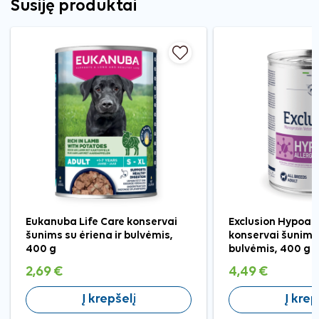
Susiję produktai
Eukanuba Life Care konservai
Exclusion Hypoall
šunims su ėriena ir bulvėmis,
konservai šunims 
400 g
bulvėmis, 400 g
2,69 €
4,49 €
Į krepšelį
Į krep