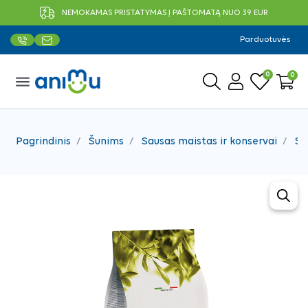
NEMOKAMAS PRISTATYMAS Į PAŠTOMATĄ NUO 39 EUR
Parduotuvės
0
0
menu
Pagrindinis
Šunims
Sausas maistas ir konservai
Sa