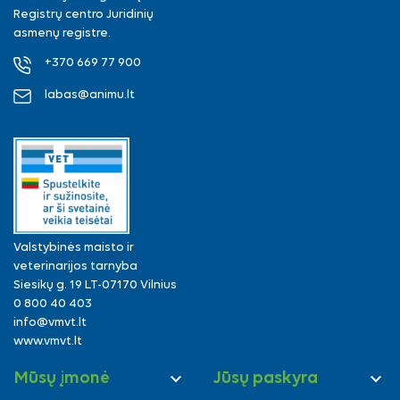
Registrų centro Juridinių
asmenų registre.
+370 669 77 900
labas@animu.lt
Valstybinės maisto ir
veterinarijos tarnyba
Siesikų g. 19 LT-07170 Vilnius
0 800 40 403
info@vmvt.lt
www.vmvt.lt


Mūsų įmonė
Jūsų paskyra