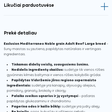
Likučiai parduotuvėse
Prekė detaliau
Exclusion Mediterraneo Noble grain Adult Beef Large breed
–
šunų maistas su jautiena, papildytas natūraliais ir vertingais
ingredientais.
Tinkamas didelių veislių, suaugusiems šunims.
Nedidelis ingredientų skaičius:
sudėtyje tik vienos rūšies
gyvūninės kilmės baltymai ir vienos rūšies kokybiški grūdai.
Papildytas Viduržemio jūros regiono supermaisto
ingredientais:
sudėtyje yra kanapių, alyvuogių aliejaus,
pomidorų, granatų, brokolių ir cikorijų.
Palaiko sveikus sąnarius ir jų vystymąsi
– pašaras
papildytas gliukozaminu ir chondroitinu.
Pagerina odos ir kailio būklę:
sudėtyje yra judrų aliejų.
Be kviečių,
sojos, kukurūzų ir vištienos riebalų.