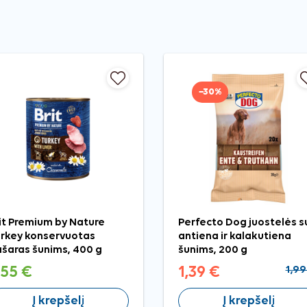
−30%
it Premium by Nature
Perfecto Dog juostelės s
rkey konservuotas
antiena ir kalakutiena
šaras šunims, 400 g
šunims, 200 g
,55 €
1,39 €
1,99
Į krepšelį
Į krepšelį