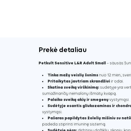
Prekė detaliau
Petkult Sensitive L&R Adult Small
– sausas šun
Tinka mažų veislių šunims
nuo 12 mėn., sver
Pritaikytas jautriam skrandžiui
ir odai.
Skatina sveiką virškinimą:
sudėtyje yra vert
sumažinančių nemalonų išmatų kvapą.
Palaiko sveiką akių ir smegenų
vystymąsi.
Sudėtyje esantis gliukozaminas ir chondr
vystymąsi.
Pašaras papildytas žolelių mišiniu su natū
padeda stiprinti imuninę sistemą.
Sudėtyje nėra:
dirbtinių dažiklių, skonių, kon