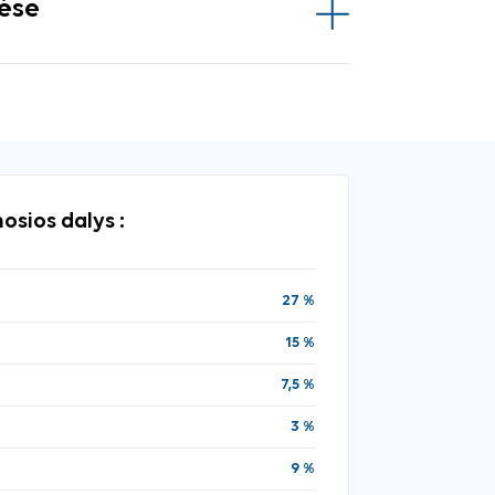
vėse
osios dalys :
27 %
15 %
7,5 %
3 %
9 %