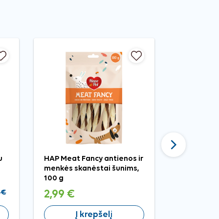
Tęsti
u
HAP Meat Fancy antienos ir
Nobleza šv
menkės skanėstai šunims,
spygliuota
100 g
šunims, 13
 €
2,99 €
4,49 €
Į krepšelį
Į 