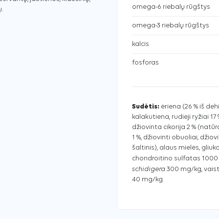
omega-6 riebalų rūgštys
.
omega-3 riebalų rūgštys
kalcis
fosforas
Sudėtis:
ėriena (26 % iš de
kalakutiena, rudieji ryžiai 17 
džiovinta cikorija 2 % (natūra
1 %, džiovinti obuoliai, džiov
šaltinis), alaus mielės, gl
chondroitino sulfatas 1000
schidigera
300 mg/kg, vaist
40 mg/kg.