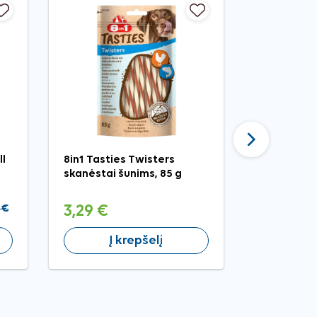
Tęsti
ll
8in1 Tasties Twisters
Wanpy Jerk
skanėstai šunims, 85 g
jautienos 
skanėstai 
 €
3,29 €
4,49 €
Į krepšelį
Į 