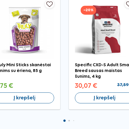
−20%
uly Mini Sticks skanėstai
Specific CXD-S Adult Sma
nims su ėriena, 85 g
Breed sausas maistas
šunims, 4 kg
,75 €
30,07 €
37,59
Į krepšelį
Į krepšelį