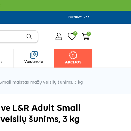
R
Parduotuvės
0
0
ms
Vaistinėlė
AKCIJOS
Small maistas mažų veislių šunims, 3 kg
ive L&R Adult Small
eislių šunims, 3 kg