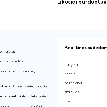
Likučiai parduotu
Analitinės sudedam
ų maistas.
iantiems iki 10 kg
baltymai
ingų maistinių skaidulų,
riebalai
žali pelenai
oitinas
užtikrina sveiką sąnarių
skaidulos
raliais antioksidantais,
kurie
drėgnis
servantų, jautienos, kiaušinių,