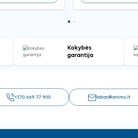
Kokybės
garantija
+370 669 77 900
labas@animu.lt