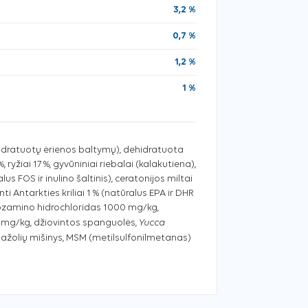
3,2 %
0,7 %
1,2 %
1 %
hidratuotų ėrienos baltymų), dehidratuota
%, ryžiai 17 %, gyvūniniai riebalai (kalakutiena),
lus FOS ir inulino šaltinis), ceratonijos miltai
inti Antarkties kriliai 1 % (natūralus EPA ir DHR
iukozamino hidrochloridas 1000 mg/kg,
Yucca
 mg/kg, džiovintos spanguolės,
ažolių mišinys, MSM (metilsulfonilmetanas)