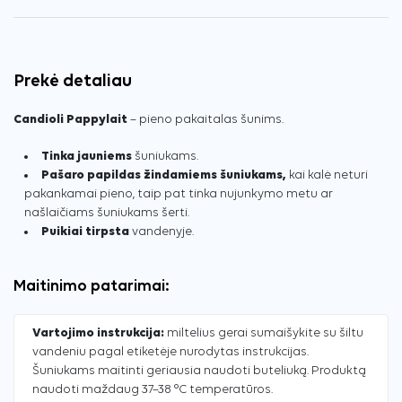
Prekė detaliau
Candioli Pappylait
– pieno pakaitalas šunims.
Tinka jauniems
šuniukams.
Pašaro papildas žindamiems šuniukams,
kai kalė neturi
pakankamai pieno, taip pat tinka nujunkymo metu ar
našlaičiams šuniukams šerti.
Puikiai tirpsta
vandenyje.
Maitinimo patarimai:
Vartojimo instrukcija:
miltelius gerai sumaišykite su šiltu
vandeniu pagal etiketėje nurodytas instrukcijas.
Šuniukams maitinti geriausia naudoti buteliuką. Produktą
naudoti maždaug 37–38 °C temperatūros.