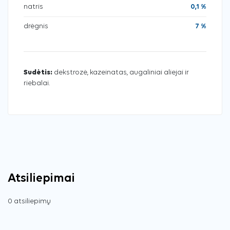
natris
0,1 %
drėgnis
7 %
Sudėtis:
dekstrozė, kazeinatas, augaliniai aliejai ir
riebalai.
Atsiliepimai
0 atsiliepimų