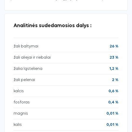
Analitinės sudedamosios dalys :
žali baltymai
26 %
žali aliejai ir riebalai
23 %
žalia ląsteliena
1,2 %
žali pelenai
2 %
kalcis
0,6 %
fosforas
0,4 %
magnis
0,01 %
kalis
0,01 %