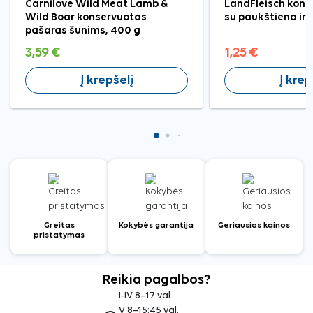
Carnilove Wild Meat Lamb &
LandFleisch kons
Wild Boar konservuotas
su paukštiena ir 
pašaras šunims, 400 g
3,59 €
1,25 €
Į krepšelį
Į krep
Greitas
Kokybės garantija
Geriausios kainos
pristatymas
Reikia pagalbos?
I-IV 8–17 val.
V 8–15:45 val.