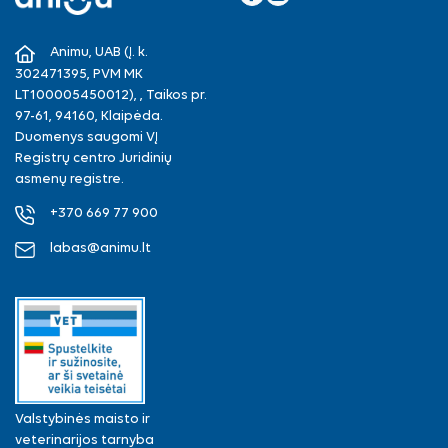
Facebook
Instagram
Animu, UAB (Į. k.
302471395, PVM MK
LT100005450012), , Taikos pr.
97-61, 94160, Klaipėda.
Duomenys saugomi VĮ
Registrų centro Juridinių
asmenų registre.
+370 669 77 900
labas@animu.lt
Valstybinės maisto ir
veterinarijos tarnyba