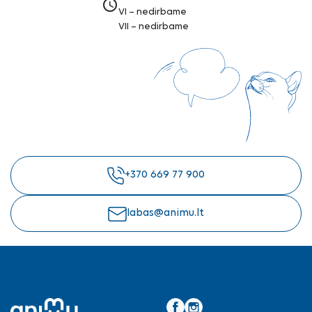
access_time
VI – nedirbame
VII – nedirbame
+370 669 77 900
labas@animu.lt