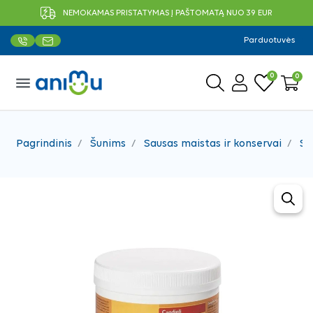
NEMOKAMAS PRISTATYMAS Į PAŠTOMATĄ NUO 39 EUR
Parduotuvės
0
0
menu
Pagrindinis
Šunims
Sausas maistas ir konservai
Sa