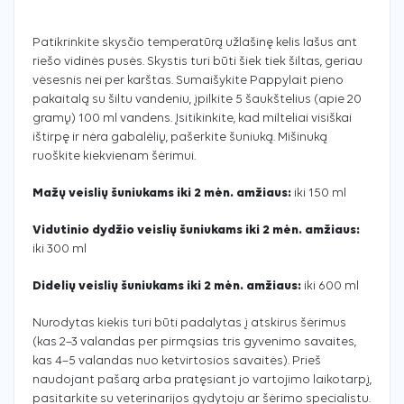
Patikrinkite skysčio temperatūrą užlašinę kelis lašus ant
riešo vidinės pusės. Skystis turi būti šiek tiek šiltas, geriau
vėsesnis nei per karštas. Sumaišykite Pappylait pieno
pakaitalą su šiltu vandeniu, įpilkite 5 šaukštelius (apie 20
gramų) 100 ml vandens. Įsitikinkite, kad milteliai visiškai
ištirpę ir nėra gabalėlių, pašerkite šuniuką. Mišinuką
ruoškite kiekvienam šėrimui.
Mažų veislių šuniukams iki 2 mėn. amžiaus:
iki 150 ml
Vidutinio dydžio veislių šuniukams iki 2 mėn. amžiaus:
iki 300 ml
Didelių veislių šuniukams iki 2 mėn. amžiaus:
iki 600 ml
Nurodytas kiekis turi būti padalytas į atskirus šėrimus
(kas 2–3 valandas per pirmąsias tris gyvenimo savaites,
kas 4–5 valandas nuo ketvirtosios savaitės). Prieš
naudojant pašarą arba pratęsiant jo vartojimo laikotarpį,
pasitarkite su veterinarijos gydytoju ar šėrimo specialistu.