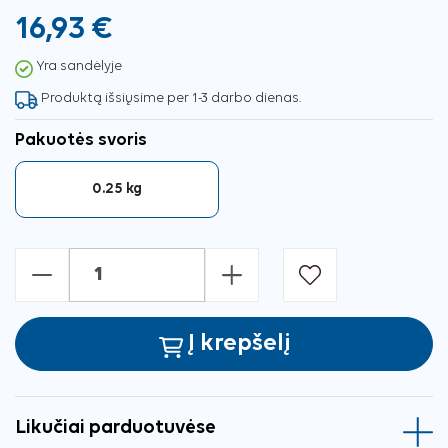
16,93 €
Yra sandėlyje
Produktą išsiųsime per 1-3 darbo dienas.
Pakuotės svoris
0.25 kg
-
+
Į krepšelį
Likučiai parduotuvėse