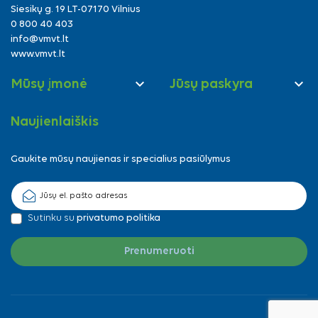
Siesikų g. 19 LT-07170 Vilnius
0 800 40 403
info@vmvt.lt
www.vmvt.lt


Mūsų įmonė
Jūsų paskyra
Naujienlaiškis
Gaukite mūsų naujienas ir specialius pasiūlymus
Sutinku su
privatumo politika