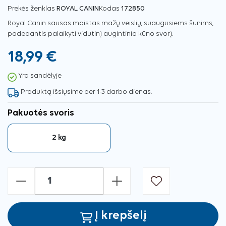
Prekės ženklas
ROYAL CANIN
Kodas
172850
Royal Canin sausas maistas mažų veislių, suaugusiems šunims,
padedantis palaikyti vidutinį augintinio kūno svorį.
18,99 €
Yra sandėlyje
Produktą išsiųsime per 1-3 darbo dienas.
Pakuotės svoris
2 kg
-
+
Į krepšelį