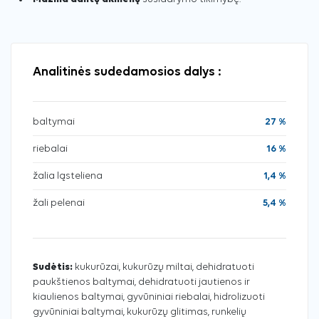
Analitinės sudedamosios dalys :
baltymai
27 %
riebalai
16 %
žalia ląsteliena
1,4 %
žali pelenai
5,4 %
Sudėtis:
kukurūzai, kukurūzų miltai, dehidratuoti
paukštienos baltymai, dehidratuoti jautienos ir
kiaulienos baltymai, gyvūniniai riebalai, hidrolizuoti
gyvūniniai baltymai, kukurūzų glitimas, runkelių