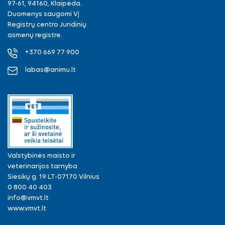
97-61, 94160, Klaipėda.
Duomenys saugomi VĮ
Registrų centro Juridinių
asmenų registre.
+370 669 77 900
labas@animu.lt
Valstybinės maisto ir
veterinarijos tarnyba
Siesikų g. 19 LT-07170 Vilnius
0 800 40 403
info@vmvt.lt
www.vmvt.lt