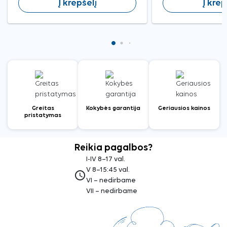
Į krepšelį
Į krep
Greitas
Kokybės garantija
Geriausios kainos
pristatymas
Reikia pagalbos?
I-IV 8–17 val.
V 8–15:45 val.
access_time
VI – nedirbame
VII – nedirbame