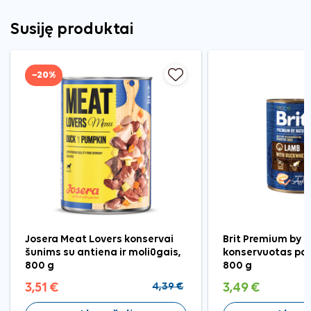
Susiję produktai
−20%
Josera Meat Lovers konservai
Brit Premium by 
šunims su antiena ir moliūgais,
konservuotas pa
800 g
800 g
3,51 €
4,39 €
3,49 €