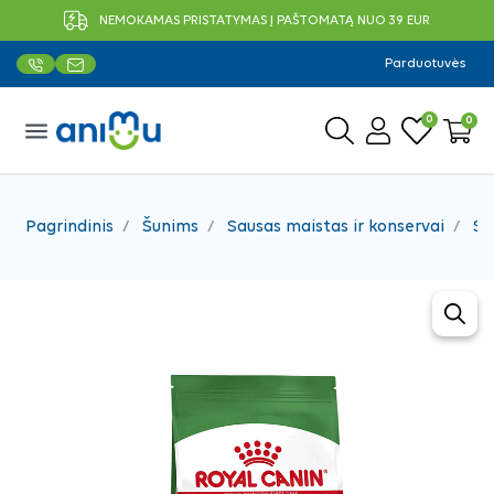
NEMOKAMAS PRISTATYMAS Į PAŠTOMATĄ NUO 39 EUR
Parduotuvės
0
0
menu
Pagrindinis
Šunims
Sausas maistas ir konservai
Sa