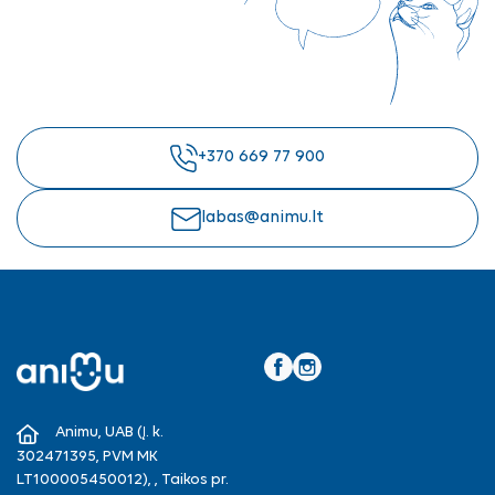
+370 669 77 900
labas@animu.lt
Facebook
Instagram
Animu, UAB (Į. k.
302471395, PVM MK
LT100005450012), , Taikos pr.