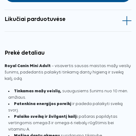
Likučiai parduotuvėse
Prekė detaliau
Royal Canin Mini Adult
– visavertis sausas maistas mažų veislių
šunims, padedantis palaikyti tinkamą dantų higieną ir sveiką
kailį, odą.
Tinkamas mažų veislių,
suaugusiems šunims nuo 10 mėn.
amžiaus.
Patenkina energijos poreikį
ir padeda palaikyti sveiką
svorį.
Palaiko sveiką ir žvilgantį kailį:
pašaras papildytas
vertingomis omega-3 ir omega-6 riebalų rūgštimis bei
vitaminu A.
Mažina dantų akmenų
susidarymo tikimybę.