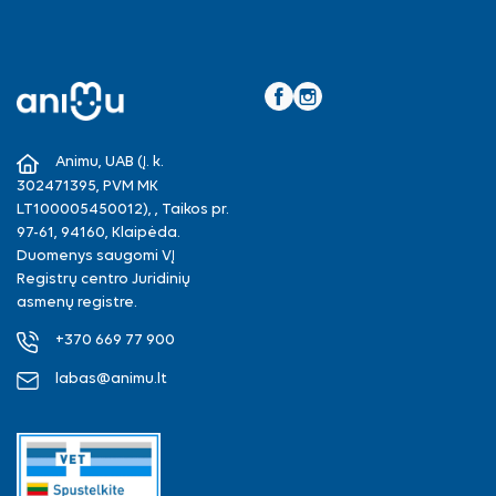
Facebook
Instagram
Animu, UAB (Į. k.
302471395, PVM MK
LT100005450012), , Taikos pr.
97-61, 94160, Klaipėda.
Duomenys saugomi VĮ
Registrų centro Juridinių
asmenų registre.
+370 669 77 900
labas@animu.lt