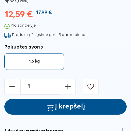
apnašų kiekį.
12,59 €
17,99 €
Yra sandėlyje
Produktą išsiųsime per 1-3 darbo dienas.
Pakuotės svoris
1.5 kg
-
+
Į krepšelį