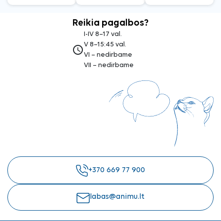
Reikia pagalbos?
I-IV 8–17 val.
V 8–15:45 val.
access_time
VI – nedirbame
VII – nedirbame
+370 669 77 900
labas@animu.lt