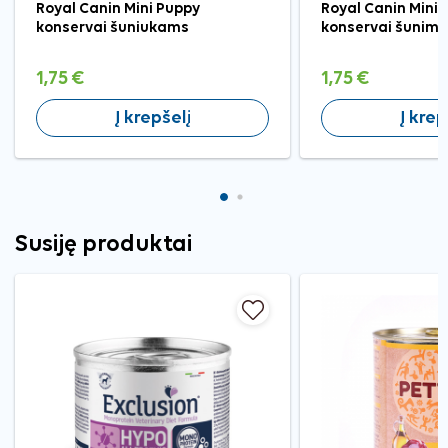
Royal Canin Mini Puppy
Royal Canin Mini 
konservai šuniukams
konservai šunims
1,75 €
1,75 €
Į krepšelį
Į krep
Susiję produktai