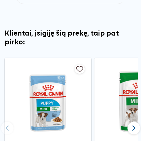
Klientai, įsigiję šią prekę, taip pat
pirko:
Ankstesnis
Tęst