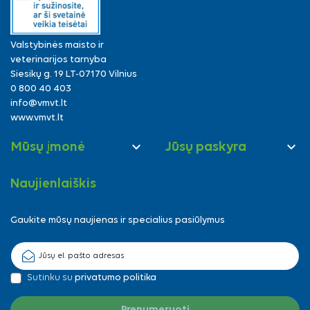
Valstybinės maisto ir
veterinarijos tarnyba
Siesikų g. 19 LT-07170 Vilnius
0 800 40 403
info@vmvt.lt
www.vmvt.lt


Mūsų įmonė
Jūsų paskyra
Naujienlaiškis
Gaukite mūsų naujienas ir specialius pasiūlymus
Sutinku su
privatumo politika