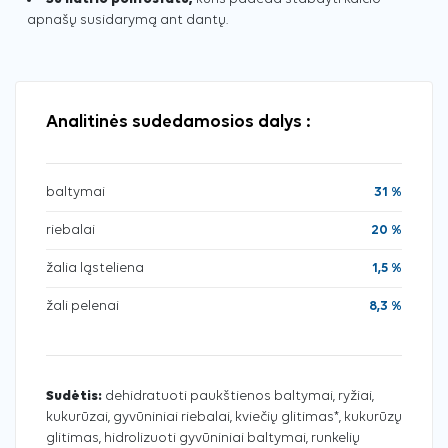
apnašų susidarymą ant dantų.
Analitinės sudedamosios dalys :
baltymai
31 %
riebalai
20 %
žalia ląsteliena
1,5 %
žali pelenai
8,3 %
Sudėtis:
dehidratuoti paukštienos baltymai, ryžiai,
kukurūzai, gyvūniniai riebalai, kviečių glitimas*, kukurūzų
glitimas, hidrolizuoti gyvūniniai baltymai, runkelių