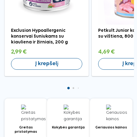
Exclusion Hypoallergenic
Petkult Junior ko
konservai šuniukams su
su vištiena, 800 
kiauliena ir žirniais, 200 g
2,99 €
4,69 €
Į krepšelį
Į krep
Greitas
Kokybės garantija
Geriausios kainos
pristatymas