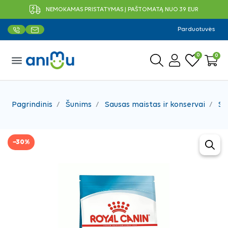
NEMOKAMAS PRISTATYMAS Į PAŠTOMATĄ NUO 39 EUR
Parduotuvės
0
0
menu
Pagrindinis
Šunims
Sausas maistas ir konservai
Sa
−30%