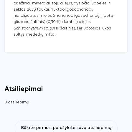
griežiniai, mineralai, sojų aliejus, gysločio luobelės ir
sėklos, žuvų taukai, fruktooligosacharidai,
hidrolizuotos mielės (mananooligosacharidų ir beta-
gliukanų šaltinis) (0,30 %), dumblių aliejus
Schizochytrium sp.
(DHR šaltinis), šėriuotosios jukos
sultys, medetkų miltai.
Atsiliepimai
0 atsiliepimų
Būkite pirmas, parašykite savo atsiliepimą