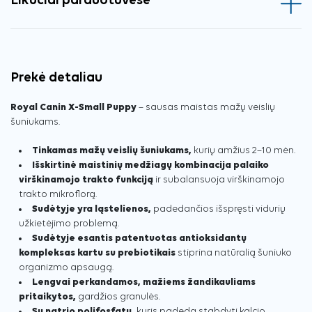
Likučiai parduotuvėse
Prekė detaliau
Royal Canin X-Small Puppy
– sausas maistas mažų veislių
šuniukams.
Tinkamas mažų veislių šuniukams,
kurių amžius 2–10 mėn.
Išskirtinė maistinių medžiagų kombinacija palaiko
virškinamojo trakto funkciją
ir subalansuoja virškinamojo
trakto mikroflorą.
Sudėtyje yra ląstelienos,
padedančios išspręsti vidurių
užkietėjimo problemą.
Sudėtyje esantis patentuotas antioksidantų
kompleksas kartu su prebiotikais
stiprina natūralią šuniuko
organizmo apsaugą.
Lengvai perkandamos, mažiems žandikauliams
pritaikytos,
gardžios granulės.
Su natrio polifosfatu,
kuris padeda stabdyti kalcio