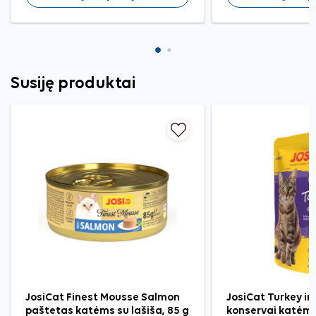
Susiję produktai
JosiCat Finest Mousse Salmon
JosiCat Turkey in
paštetas katėms su lašiša, 85 g
konservai katėms