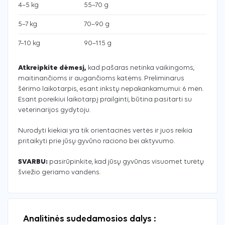
4–5 kg
55–70 g
5–7 kg
70–90 g
7–10 kg
90–115 g
Atkreipkite dėmesį,
kad pašaras netinka vaikingoms,
maitinančioms ir augančioms katėms. Preliminarus
šėrimo laikotarpis, esant inkstų nepakankamumui: 6 mėn.
Esant poreikiui laikotarpį prailginti, būtina pasitarti su
veterinarijos gydytoju.
Nurodyti kiekiai yra tik orientacinės vertės ir juos reikia
pritaikyti prie jūsų gyvūno raciono bei aktyvumo.
SVARBU:
pasirūpinkite, kad jūsų gyvūnas visuomet turėtų
šviežio geriamo vandens.
Analitinės sudedamosios dalys :