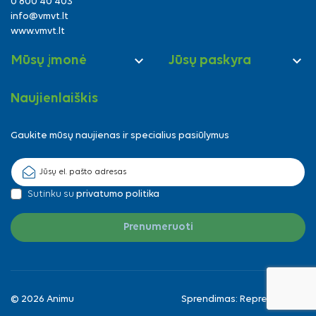
0 800 40 403
info@vmvt.lt
www.vmvt.lt


Mūsų įmonė
Jūsų paskyra
Naujienlaiškis
Gaukite mūsų naujienas ir specialius pasiūlymus
Sutinku su
privatumo politika
© 2026 Animu
Sprendimas:
Reprezentuok