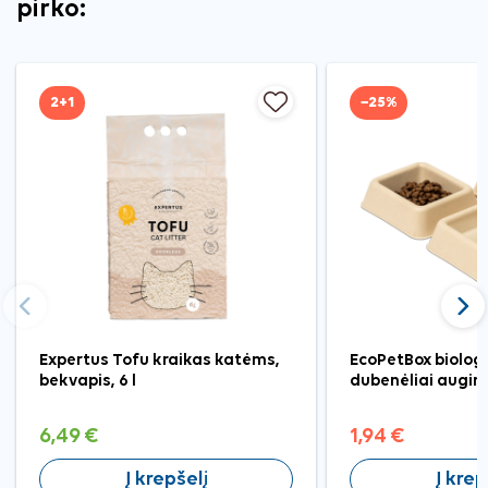
pirko:
2+1
−25%
Ankstesnis
Tęst
Expertus Tofu kraikas katėms,
EcoPetBox biolog
bekvapis, 6 l
dubenėliai augint
6,49 €
1,94 €
Į krepšelį
Į krep