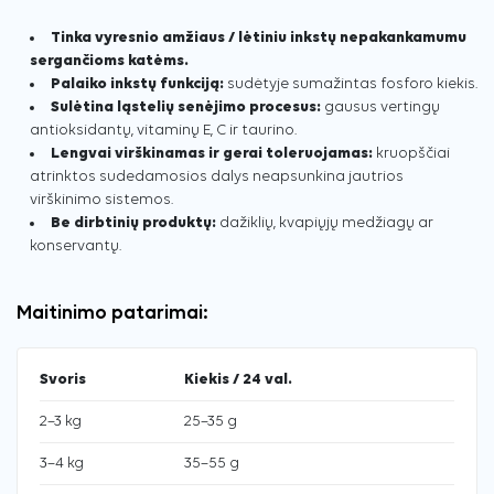
Tinka vyresnio amžiaus / lėtiniu inkstų nepakankamumu
sergančioms katėms.
Palaiko inkstų funkciją:
sudėtyje sumažintas fosforo kiekis.
Sulėtina ląstelių senėjimo procesus:
gausus vertingų
antioksidantų, vitaminų E, C ir taurino.
Lengvai virškinamas ir gerai toleruojamas:
kruopščiai
atrinktos sudedamosios dalys neapsunkina jautrios
virškinimo sistemos.
Be dirbtinių produktų:
dažiklių, kvapiųjų medžiagų ar
konservantų.
Maitinimo patarimai:
Svoris
Kiekis / 24 val.
2–3 kg
25–35 g
3–4 kg
35–55 g