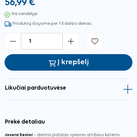
56,99 €
Yra sandėlyje
Produktą išsiųsime per 1-3 darbo dienas.
-
+
Į krepšelį
Likučiai parduotuvėse
Prekė detaliau
Josera Senior
– dietinis pašaras vyresnio amžiaus katėms.