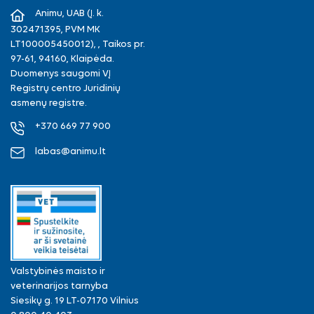
Animu, UAB (Į. k.
302471395, PVM MK
LT100005450012), , Taikos pr.
97-61, 94160, Klaipėda.
Duomenys saugomi VĮ
Registrų centro Juridinių
asmenų registre.
+370 669 77 900
labas@animu.lt
Valstybinės maisto ir
veterinarijos tarnyba
Siesikų g. 19 LT-07170 Vilnius