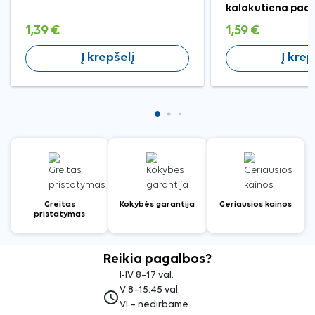
kalakutiena pada
1,39 €
1,59 €
Į krepšelį
Į krep
Greitas
Kokybės garantija
Geriausios kainos
pristatymas
Reikia pagalbos?
I-IV 8–17 val.
V 8–15:45 val.
access_time
VI – nedirbame