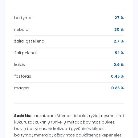
baltymai
27 %
riebalai
20 %
žalia ląsteliena
2.7 %
žali pelenai
5.1 %
kalcis
0.6 %
fosforas
0.45 %
magnis
0.65 %
Sudėtis:
taukai; paukštienos riebalai; ryžiai; nesmulkinti
kukurūzai; cukrinių runkelių miltai; džiovintos bulvės;
bulvių baltymas; hidrolizuoti gyvūninės kilmės
baltymai; mineralai; džiovintos paukštienos kepenėlės.