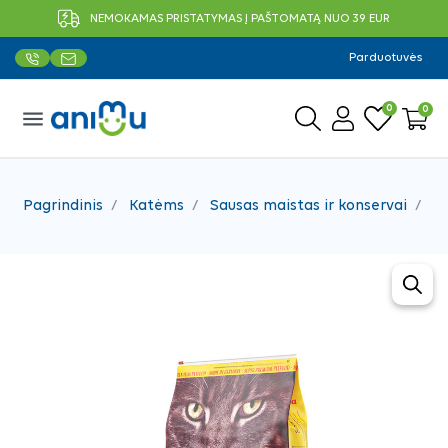
NEMOKAMAS PRISTATYMAS Į PAŠTOMATĄ NUO 39 EUR
Parduotuvės
0
0
menu
Pagrindinis
Katėms
Sausas maistas ir konservai
S