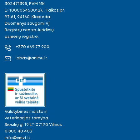
302471395, PVM MK
LT100005450012), , Taikos pr.
97-61, 94160, Klaipėda.
Duomenys saugomi VĮ
Registrų centro Juridinių
asmenų registre.
+370 669 77 900
labas@animu.lt
Valstybinės maisto ir
veterinarijos tarnyba
Siesikų g. 19 LT-07170 Vilnius
0 800 40 403
info@vmvt.lt