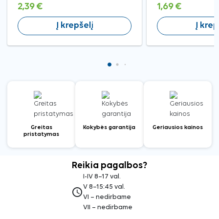
2,39 €
1,69 €
Į krepšelį
Į krep
Greitas
Kokybės garantija
Geriausios kainos
pristatymas
Reikia pagalbos?
I-IV 8–17 val.
V 8–15:45 val.
access_time
VI – nedirbame
VII – nedirbame