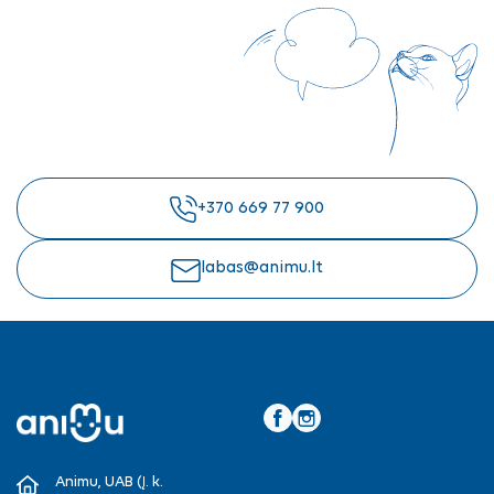
+370 669 77 900
labas@animu.lt
Facebook
Instagram
Animu, UAB (Į. k.