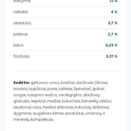
baltymai
12 %
riebalai
4 %
skaidulos
5,7 %
pelenai
2,7 %
kalcis
0,23 %
fosforas
0,31 %
Sudėtis:
geltonos soros, kviečiai, daržovės (žirniai,
morkos, kopūstai, porai, salierai, špinatai), grikiai,
sorgai, nuluptos avižos, saulėgrąžos, daržovių
granulės, kepiniai, miežiai, kukurūzai, kanarėlių sėklos,
raudonoji sora, miežiai dribsniai, kukurūzų dribsniai,
dygminai, augalinės kilmės produktai, vitaminų ir
mineralų kompleksas.