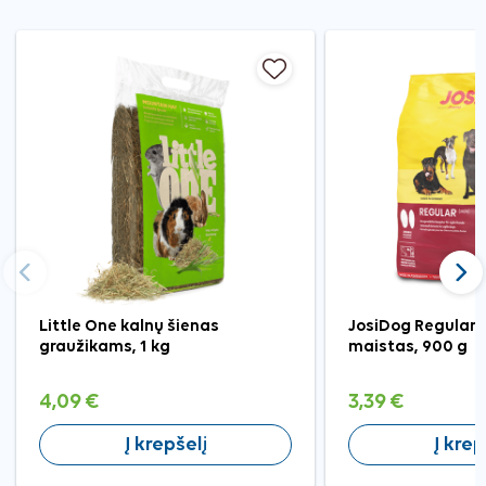
Ankstesnis
Tęst
Little One kalnų šienas
JosiDog Regular 
graužikams, 1 kg
maistas, 900 g
4,09 €
3,39 €
Į krepšelį
Į krep