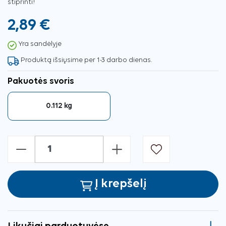
stiprinti!
2,89 €
Yra sandėlyje
Produktą išsiųsime per 1-3 darbo dienas.
Pakuotės svoris
0.112 kg
-
+
Į krepšelį