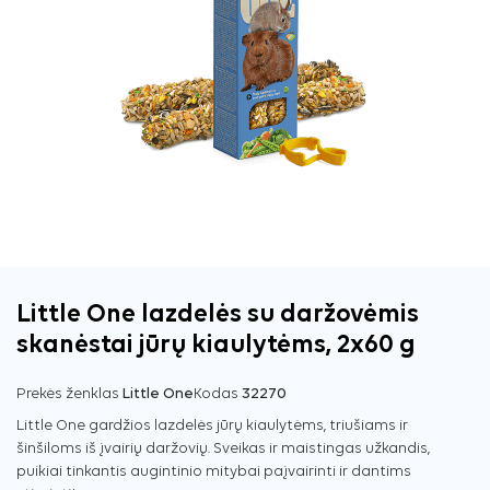
Little One lazdelės su daržovėmis
skanėstai jūrų kiaulytėms, 2x60 g
Prekės ženklas
Little One
Kodas
32270
Little One gardžios lazdelės jūrų kiaulytėms, triušiams ir
šinšiloms iš įvairių daržovių. Sveikas ir maistingas užkandis,
puikiai tinkantis augintinio mitybai paįvairinti ir dantims