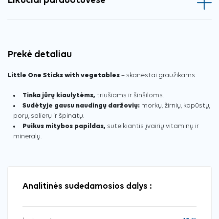
Likučiai parduotuvėse
Prekė detaliau
Little One Sticks with vegetables
– skanėstai graužikams.
Tinka jūrų kiaulytėms,
triušiams ir šinšiloms.
Sudėtyje gausu naudingų daržovių:
morkų, žirnių, kopūstų,
porų, salierų ir špinatų.
Puikus mitybos papildas,
suteikiantis įvairių vitaminų ir
mineralų.
Analitinės sudedamosios dalys :