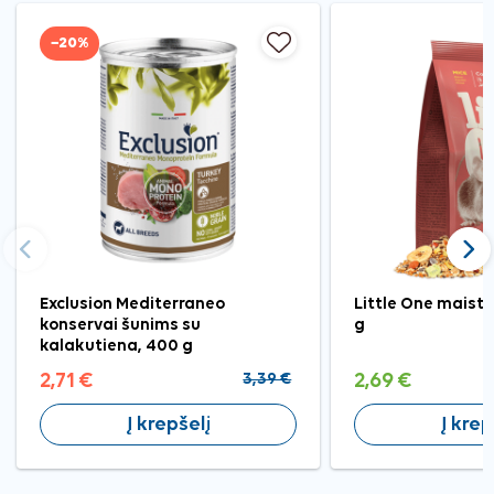
−20%
Ankstesnis
Tęst
Exclusion Mediterraneo
Little One maist
konservai šunims su
g
kalakutiena, 400 g
2,71 €
3,39 €
2,69 €
Į krepšelį
Į krep