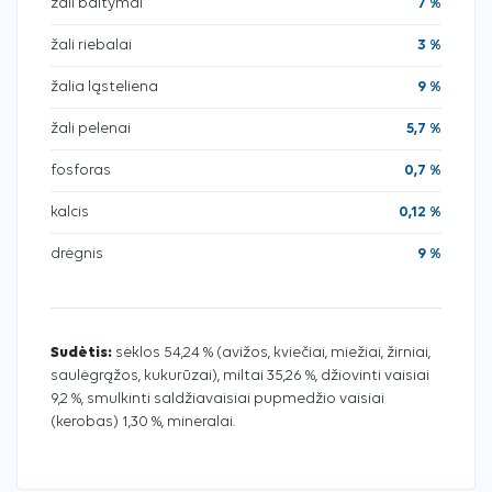
žali baltymai
7 %
žali riebalai
3 %
žalia ląsteliena
9 %
žali pelenai
5,7 %
fosforas
0,7 %
kalcis
0,12 %
drėgnis
9 %
Sudėtis:
sėklos 54,24 % (avižos, kviečiai, miežiai, žirniai,
saulėgrąžos, kukurūzai), miltai 35,26 %, džiovinti vaisiai
9,2 %, smulkinti saldžiavaisiai pupmedžio vaisiai
(kerobas) 1,30 %, mineralai.