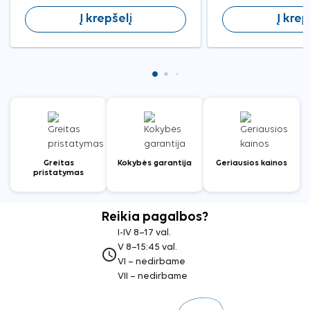
Į krepšelį
Į krep
Greitas
Kokybės garantija
Geriausios kainos
pristatymas
Reikia pagalbos?
I-IV 8–17 val.
V 8–15:45 val.
access_time
VI – nedirbame
VII – nedirbame