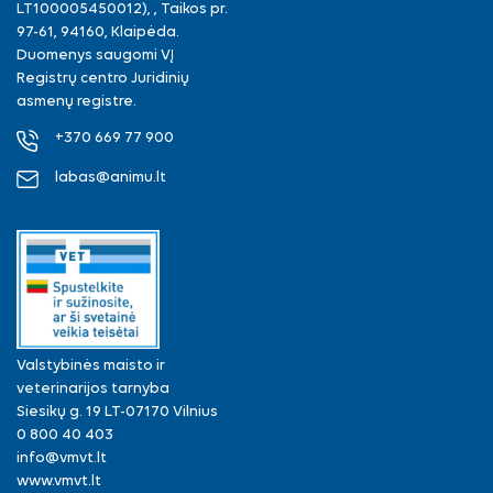
LT100005450012), , Taikos pr.
97-61, 94160, Klaipėda.
Duomenys saugomi VĮ
Registrų centro Juridinių
asmenų registre.
+370 669 77 900
labas@animu.lt
Valstybinės maisto ir
veterinarijos tarnyba
Siesikų g. 19 LT-07170 Vilnius
0 800 40 403
info@vmvt.lt
www.vmvt.lt