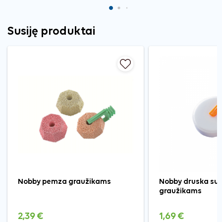
Susiję produktai
Nobby pemza graužikams
Nobby druska su l
graužikams
2,39 €
1,69 €