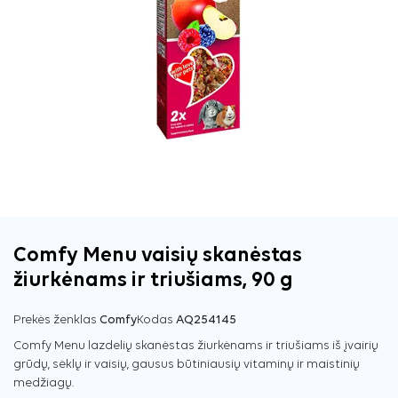
Comfy Menu vaisių skanėstas
žiurkėnams ir triušiams, 90 g
Prekės ženklas
Comfy
Kodas
AQ254145
Comfy Menu lazdelių skanėstas žiurkėnams ir triušiams iš įvairių
grūdų, sėklų ir vaisių, gausus būtiniausių vitaminų ir maistinių
medžiagų.