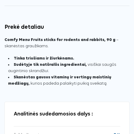
Prekė detaliau
Comfy Menu Fruits sticks for rodents and rabbits, 90 g
–
skanėstas graužikams.
Tinka triušiams ir žiurkėnams.
Sudėtyje tik natūralūs ingredientai,
visiškai saugūs
augintinio skrandžiui.
Skanėstas gausus vitaminų ir vertingų maistinių
medžiagų,
kurios padeda palaikyti puikią sveikatą.
Analitinės sudedamosios dalys :