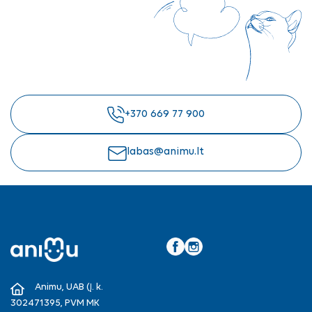
+370 669 77 900
labas@animu.lt
Facebook
Instagram
Animu, UAB (Į. k.
302471395, PVM MK