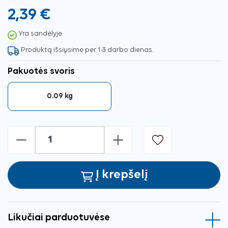
2,39 €
Yra sandėlyje
Produktą išsiųsime per 1-3 darbo dienas.
Pakuotės svoris
0.09 kg
-
+
Į krepšelį
Likučiai parduotuvėse