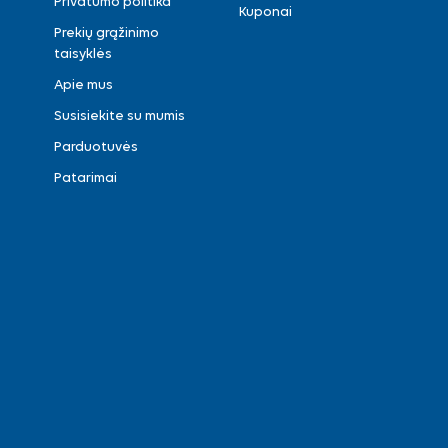
Privatumo politika
Kuponai
Prekių grąžinimo
taisyklės
Apie mus
Susisiekite su mumis
Parduotuvės
Patarimai