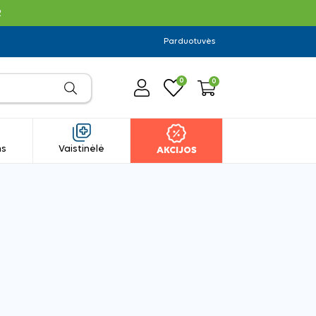
R
Parduotuvės
0
0
ms
Vaistinėlė
AKCIJOS