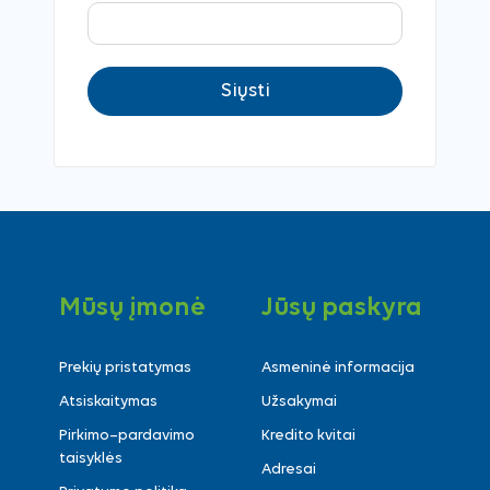
Siųsti
Mūsų įmonė
Jūsų paskyra
Prekių pristatymas
Asmeninė informacija
Atsiskaitymas
Užsakymai
Pirkimo–pardavimo
Kredito kvitai
taisyklės
Adresai