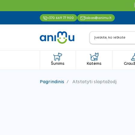
+370 669 77 900
labas@animu.lt
Šunims
Katėms
Grauž
Pagrindinis
Atstatyti slaptažodį