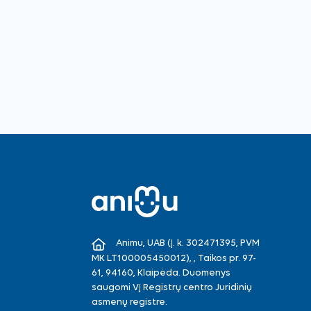
Animu, UAB (Į. k. 302471395, PVM
MK LT100005450012), , Taikos pr. 97-
61, 94160, Klaipėda. Duomenys
saugomi VĮ Registrų centro Juridinių
asmenų registre.