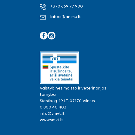
+370 669 77 900
labas@animu.lt
Facebook
Instagram
Valstybinės maisto ir veterinarijos
tarnyba
Siesikų g. 19 LT-07170 Vilnius
0 800 40 403
info@vmvt.lt
www.vmvt.lt