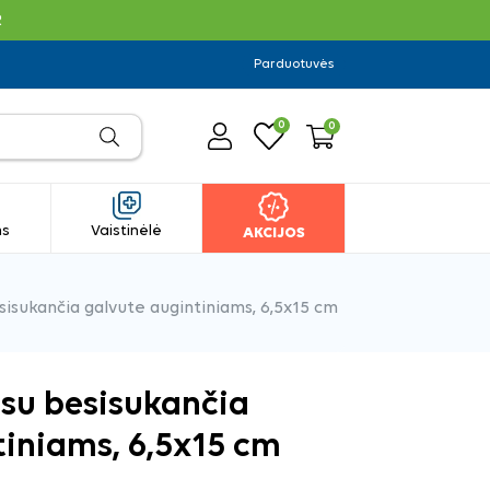
R
Parduotuvės
0
0
ms
Vaistinėlė
AKCIJOS
isukančia galvute augintiniams, 6,5x15 cm
 su besisukančia
tiniams, 6,5x15 cm