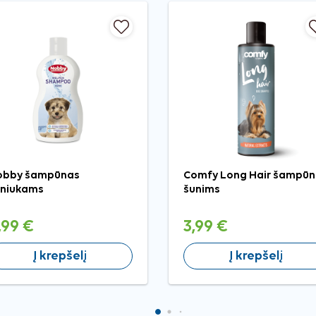
obby šampūnas
Comfy Long Hair šampūn
uniukams
šunims
,99 €
3,99 €
Į krepšelį
Į krepšelį