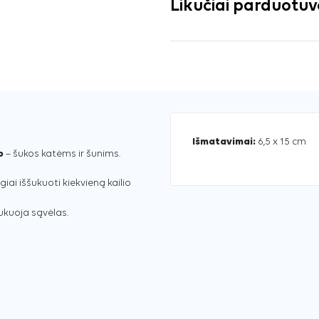
Likučiai parduotu
Išmatavimai:
6,5 x 15 cm
b
– šukos katėms ir šunims.
iai iššukuoti kiekvieną kailio
šukuoja sąvėlas.