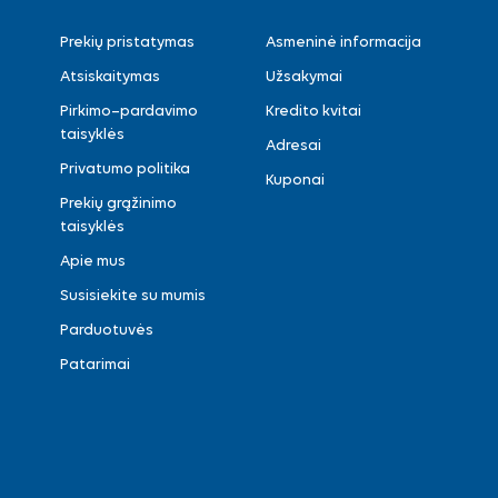
Prekių pristatymas
Asmeninė informacija
Atsiskaitymas
Užsakymai
Pirkimo–pardavimo
Kredito kvitai
taisyklės
Adresai
Privatumo politika
Kuponai
Prekių grąžinimo
taisyklės
Apie mus
Susisiekite su mumis
Parduotuvės
Patarimai