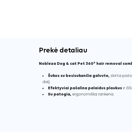
Prekė detaliau
Nobleza Dog & cat Pet 360° hair removal com
Šukos su besisukančia galvute,
skirta patog
dalį.
Efektyviai pašalina palaidus plaukus
ir iš
Su patogia,
ergonomiška rankena.