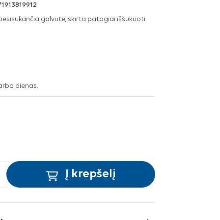
71913819912
esisukančia galvute, skirta patogiai iššukuoti
arbo dienas.
Į krepšelį