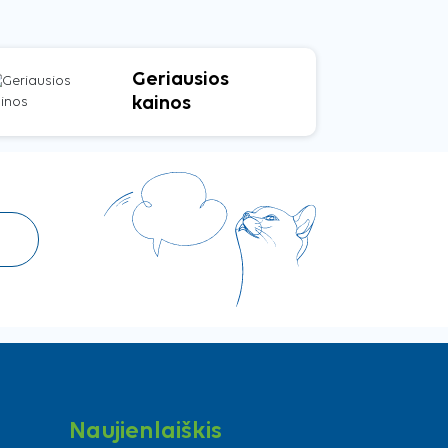
Geriausios
kainos
Naujienlaiškis