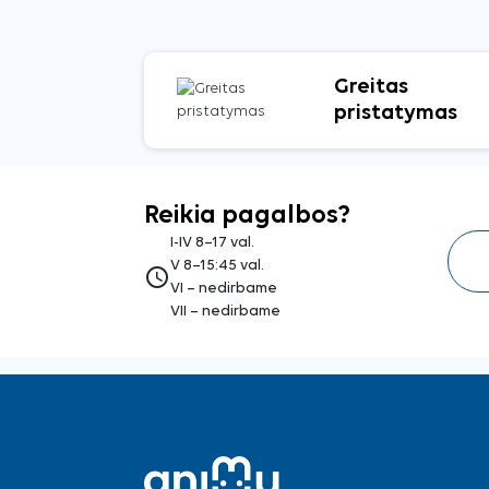
Greitas
pristatymas
Reikia pagalbos?
I-IV 8–17 val.
V 8–15:45 val.
access_time
VI – nedirbame
VII – nedirbame