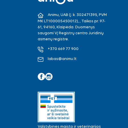
Animu, UAB (Į. k. 302471395, PVM
MK LT100005450012), , Taikos pr. 97-
61, 94160, Klaipėda. Duomenys
saugomi VĮ Registrų centro Juridinių
asmenų registre.
+370 669 77 900
labas@animu.lt
Facebook
Instagram
Valstybinės maisto ir veterinarijos