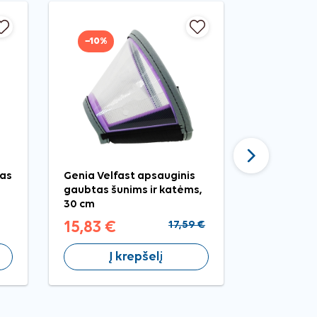
−10%
Tęsti
as
Genia Velfast apsauginis
Nobleza šu
gaubtas šunims ir katėms,
mašinėlė,
30 cm
15,83 €
17,59 €
19,99 €
Į krepšelį
Į 