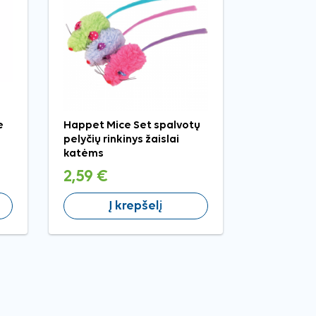
e
Happet Mice Set spalvotų
pelyčių rinkinys žaislai
katėms
2,59 €
Į krepšelį