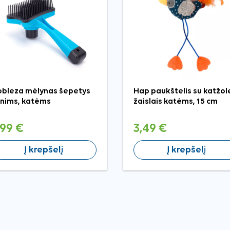
bleza mėlynas šepetys
Hap paukštelis su katžol
nims, katėms
žaislais katėms, 15 cm
,99 €
3,49 €
Į krepšelį
Į krepšelį