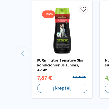
−25%
Ankstesnis
FURminator Sensitive Skin
N
kondicionierius šunims,
š
473ml
7,87 €
10,49 €
4
Į krepšelį