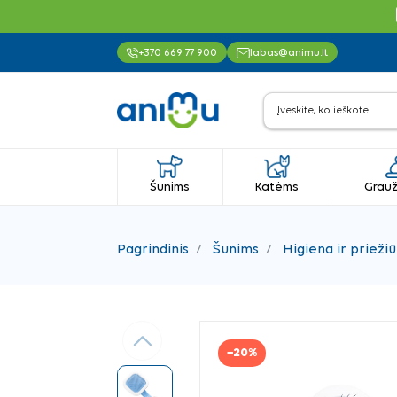
+370 669 77 900
labas@animu.lt
Šunims
Katėms
Grauž
Pagrindinis
Šunims
Higiena ir priežiū
Ankstesnis
−20%