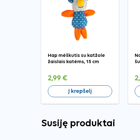
Hap mėškutis su katžole
No
žaislais katėms, 15 cm
šu
2,99 €
2
Į krepšelį
Susiję produktai