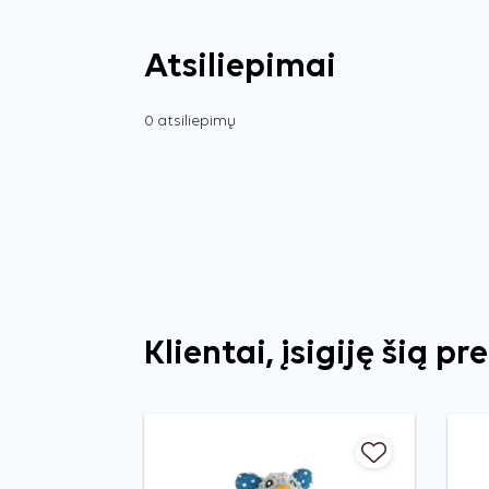
Atsiliepimai
0 atsiliepimų
Klientai, įsigiję šią pr