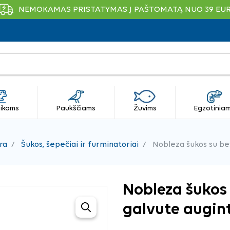
NEMOKAMAS PRISTATYMAS Į PAŠTOMATĄ NUO 39 EU
ikams
Paukščiams
Žuvims
Egzotinia
ra
Šukos, šepečiai ir furminatoriai
Nobleza šukos su bes
Nobleza šukos
galvute augin