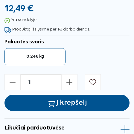
12,49 €
Yra sandėlyje
Produktą išsiųsime per 1-3 darbo dienas.
Pakuotės svoris
0.248 kg
-
+
Į krepšelį
Likučiai parduotuvėse