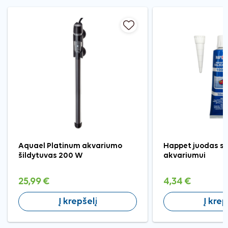
Aquael Platinum akvariumo
Happet juodas si
šildytuvas 200 W
akvariumui
25,99 €
4,34 €
Į krepšelį
Į krep