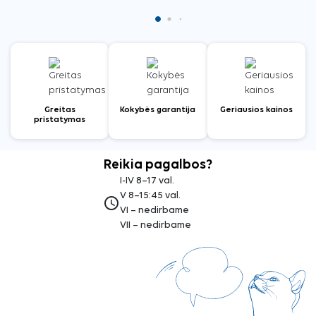
Greitas
Kokybės garantija
Geriausios kainos
pristatymas
Reikia pagalbos?
I-IV 8–17 val.
V 8–15:45 val.
access_time
VI – nedirbame
VII – nedirbame