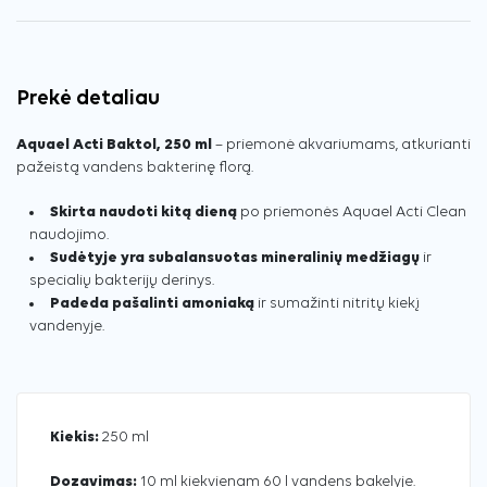
Prekė detaliau
Aquael Acti Baktol, 250 ml
– priemonė akvariumams, atkurianti
pažeistą vandens bakterinę florą.
Skirta naudoti kitą dieną
po priemonės Aquael Acti Clean
naudojimo.
Sudėtyje yra subalansuotas mineralinių medžiagų
ir
specialių bakterijų derinys.
Padeda pašalinti amoniaką
ir sumažinti nitritų kiekį
vandenyje.
Kiekis:
250 ml
Dozavimas:
10 ml kiekvienam 60 l vandens bakelyje.