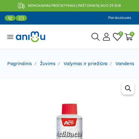
NEMOKAMAS PRISTATYMAS Į PAŠTOMATĄ NUO 39 EUR
Parduotuvės
0
0
menu
Pagrindinis
Žuvims
Valymas ir priežiūra
Vandens p