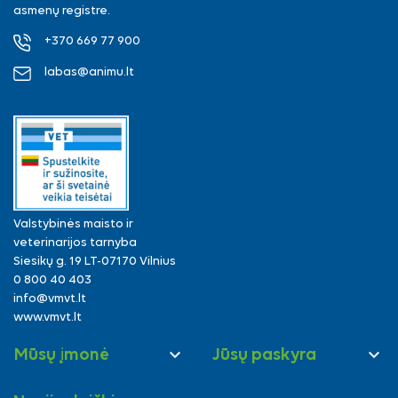
asmenų registre.
+370 669 77 900
labas@animu.lt
Valstybinės maisto ir
veterinarijos tarnyba
Siesikų g. 19 LT-07170 Vilnius
0 800 40 403
info@vmvt.lt
www.vmvt.lt


Mūsų įmonė
Jūsų paskyra