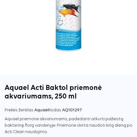
Aquael Acti Baktol priemonė
akvariumams, 250 ml
Prekės ženklas
Aquael
Kodas
AQ101297
Aquael priemonė akvariumams, padedanti atkurti pažeistą
bakterinę florą vandenyje. Priemonė skirta naudoti kitą dieną po
Acti Clean naudojimo.