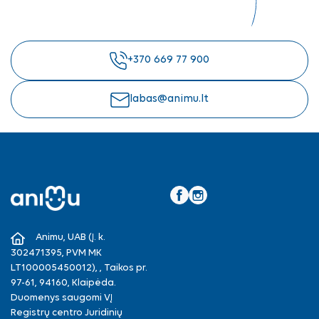
+370 669 77 900
labas@animu.lt
Facebook
Instagram
Animu, UAB (Į. k.
302471395, PVM MK
LT100005450012), , Taikos pr.
97-61, 94160, Klaipėda.
Duomenys saugomi VĮ
Registrų centro Juridinių