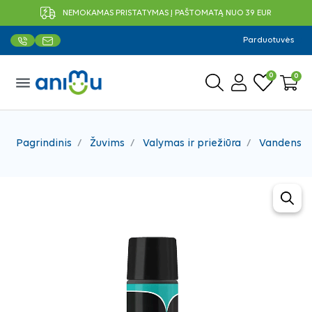
NEMOKAMAS PRISTATYMAS Į PAŠTOMATĄ NUO 39 EUR
Parduotuvės
0
0
menu
Pagrindinis
Žuvims
Valymas ir priežiūra
Vandens p