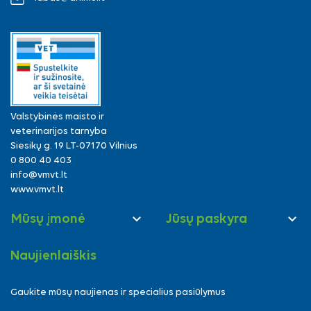
Valstybinės maisto ir
veterinarijos tarnyba
Siesikų g. 19 LT-07170 Vilnius
0 800 40 403
info@vmvt.lt
www.vmvt.lt


Mūsų įmonė
Jūsų paskyra
Naujienlaiškis
Gaukite mūsų naujienas ir specialius pasiūlymus