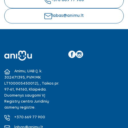
+370 669 77 900
labas@animu.lt
Facebook
Instagram
Animu, UAB (Į. k.
302471395, PVM MK
LT100005450012), , Taikos pr.
97-61, 94160, Klaipėda.
Duomenys saugomi VĮ
Registrų centro Juridinių
asmenų registre.
+370 669 77 900
labas@animu.lt