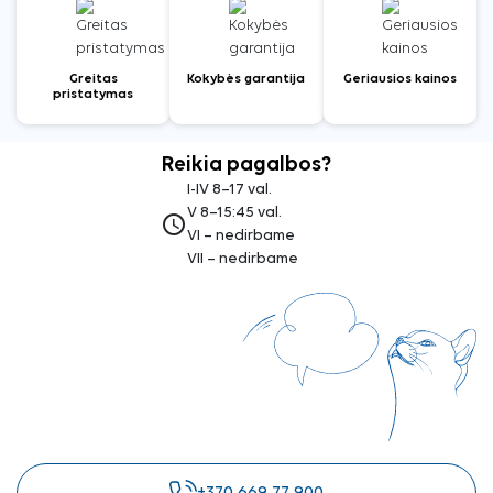
Greitas
Kokybės garantija
Geriausios kainos
pristatymas
Reikia pagalbos?
I-IV 8–17 val.
V 8–15:45 val.
access_time
VI – nedirbame
VII – nedirbame