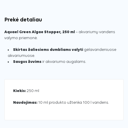
Prekė detaliau
Aquael Green Algae Stopper, 250 ml
– akvariumų vandens
valymo priemonė.
Skirtas žaliesiems dumbliams valyti
gėlavandeniuose
akvariumuose.
Saugus žuvims
ir akvariumo augalams.
Kiekis:
250 ml
Naudojimas:
10 ml produkto užtenka 100 l vandens.