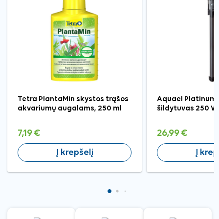
Tetra PlantaMin skystos trąšos
Aquael Platinum
akvariumų augalams, 250 ml
šildytuvas 250 W
7,19 €
26,99 €
Į krepšelį
Į krep