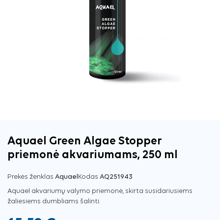
Aquael Green Algae Stopper
priemonė akvariumams, 250 ml
Prekės ženklas
Aquael
Kodas
AQ251943
Aquael akvariumų valymo priemonė, skirta susidariusiems
žaliesiems dumbliams šalinti.