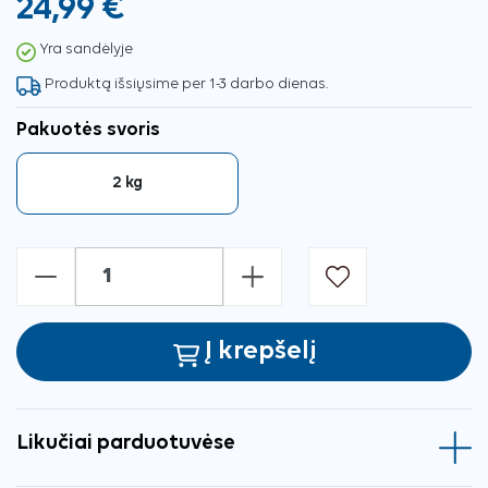
24,99 €
Yra sandėlyje
Produktą išsiųsime per 1-3 darbo dienas.
Pakuotės svoris
2 kg
-
+
Į krepšelį
Likučiai parduotuvėse