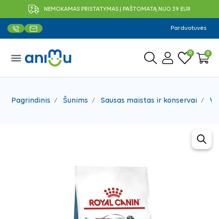
NEMOKAMAS PRISTATYMAS Į PAŠTOMATĄ NUO 39 EUR
Parduotuvės
0
0
menu
Pagrindinis
Šunims
Sausas maistas ir konservai
Ve