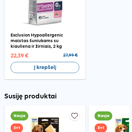
Exclusion Hypoallergenic
maistas šuniukams su
kiauliena ir žirniais, 2 kg
22,39 €
27,99 €
Į krepšelį
Susiję produktai
Nauja
Nauja
3+1
3+1