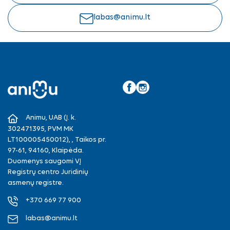
labas@animu.lt
Facebook
Instagram
Animu, UAB (Į. k.
302471395, PVM MK
LT100005450012), , Taikos pr.
97-61, 94160, Klaipėda.
Duomenys saugomi VĮ
Registrų centro Juridinių
asmenų registre.
+370 669 77 900
labas@animu.lt