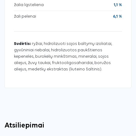
žalia ląsteliena
1,1 %
žali pelenai
6,1 %
Sudėtis:
ryžiai, hidrolizuoti sojos baltymų izoliatai,
gyvūniniai riebalai, hidrolizuotos paukštienos
kepenėlės, burokėlių minkštimas, mineralai, sojos
aliejus, žuvų taukai, fruktooligosaharidai, boružos
aliejus, medetkų ekstraktas (liuteino šaltinis).
Atsiliepimai