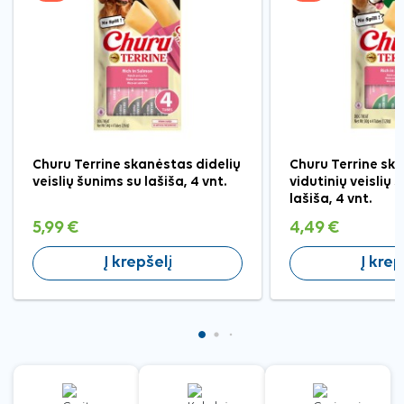
Churu Terrine skanėstas didelių
Churu Terrine sk
veislių šunims su lašiša, 4 vnt.
vidutinių veislių 
lašiša, 4 vnt.
5,99 €
4,49 €
Į krepšelį
Į krep