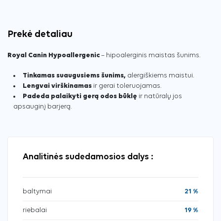
Prekė detaliau
Royal Canin Hypoallergenic
– hipoalerginis maistas šunims.
Tinkamas suaugusiems šunims,
alergiškiems maistui.
Lengvai virškinamas
ir gerai toleruojamas.
Padeda palaikyti gerą odos būklę
ir natūralų jos
apsauginį barjerą.
Analitinės sudedamosios dalys :
baltymai
21 %
riebalai
19 %