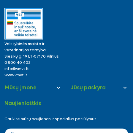
Valstybinės maisto ir
veterinarijos tarnyba
Siesikų g. 19 LT-07170 Vilnius
0 800 40 403
info@vmvt.lt
www.vmvt.lt


Mūsų įmonė
Jūsų paskyra
Naujienlaiškis
Gaukite mūsų naujienas ir specialius pasiūlymus