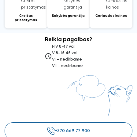
Greitas
Kokybės garantija
Geriausios kainos
pristatymas
Reikia pagalbos?
I-IV 8–17 val.
V 8–15:45 val.
access_time
VI – nedirbame
VII – nedirbame
+370 669 77 900