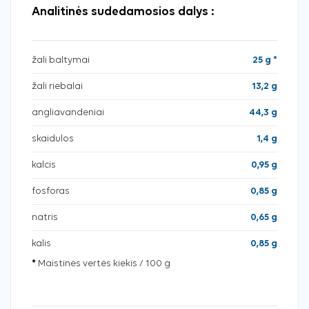
Analitinės sudedamosios dalys :
žali baltymai
25 g *
žali riebalai
13,2 g
angliavandeniai
44,3 g
skaidulos
1,4 g
kalcis
0,95 g
fosforas
0,85 g
natris
0,65 g
kalis
0,85 g
*
Maistinės vertės kiekis / 100 g