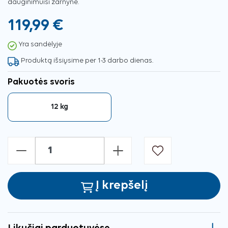
dauginimuisi žarnyne.
119,99 €
Yra sandėlyje
Produktą išsiųsime per 1-3 darbo dienas.
Pakuotės svoris
12 kg
-
+
Į krepšelį