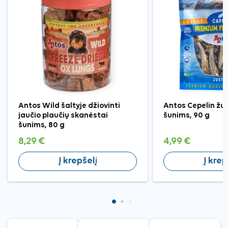
Antos Wild šaltyje džiovinti
Antos Cepelin žu
jaučio plaučių skanėstai
šunims, 90 g
šunims, 80 g
8,29 €
4,99 €
Į krepšelį
Į krep