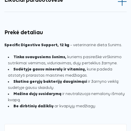
Likučiai parduotuvėse
Prekė detaliau
Specific Digestive Support, 12 kg
– veterinarinė dieta šunims.
Tinka suaugusiems šunims,
kuriems pasireiškė virškinimo
sutrikimai: vėmimas, viduriavimas, dujų perteklius žarnyne.
Sudėtyje gausu mineralų ir vitaminų,
kurie padeda
atstatyti prarastas maistines medžiagas.
Skatina gerųjų bakterijų dauginimąsi
ir žarnyno veiklą:
sudėtyje gausu skaidulų.
Mažina dujų susidarymą
ir neutralizuoja nemalonų išmatų
kvapą.
Be dirbtinių dažiklių
ar kvapiųjų medžiagų.