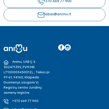
+370 669 77 900
labas@animu.lt
Facebook
Instagram
Animu, UAB (Į. k.
302471395, PVM MK
LT100005450012), , Taikos pr.
97-61, 94160, Klaipėda.
Duomenys saugomi VĮ
Registrų centro Juridinių
asmenų registre.
+370 669 77 900