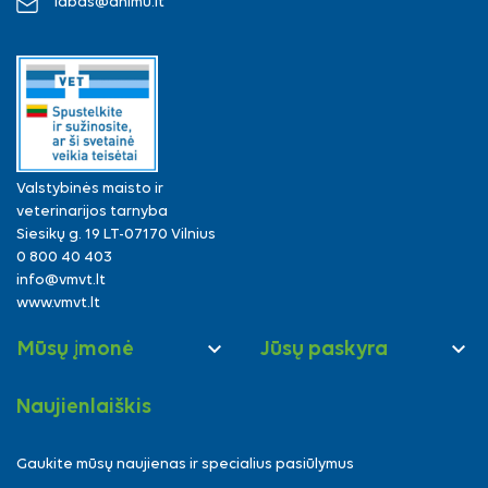
labas@animu.lt
Valstybinės maisto ir
veterinarijos tarnyba
Siesikų g. 19 LT-07170 Vilnius
0 800 40 403
info@vmvt.lt
www.vmvt.lt


Mūsų įmonė
Jūsų paskyra
Naujienlaiškis
Gaukite mūsų naujienas ir specialius pasiūlymus