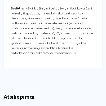
Sudėtis:
ryžiai, kiašinių milteliai, žuvų miltai, kukurūzai,
runkelių išspaudos, mineralai (įskaitant ceolitą),
dekstrozė, kiaulienos taukai, hidrolizuoti gyvūniniai
baltymai, vitaminai ir mikroelementai (įskaitant
chelatinius mikroelementus), žuvų taukai, metioninas,
antarktiniai kriliai, mielės (ß-1,3/1,6 gliukanų ir manano-
oligosacharidų šaltinis), frukto-oligosacharidai,
gysločio sėklų luobelės, ksilo-oligosaharidai, jukos
milteliai, rozmarinų ekstraktas. Natūralūs
antioksidantai (tokoferoliai ir vitaminas C).
Atsiliepimai