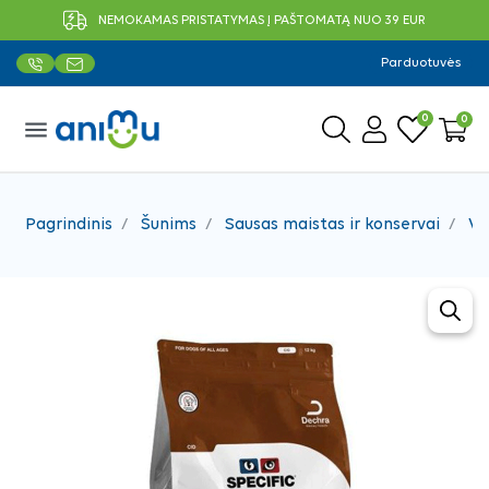
NEMOKAMAS PRISTATYMAS Į PAŠTOMATĄ NUO 39 EUR
Parduotuvės
0
0
menu
Pagrindinis
Šunims
Sausas maistas ir konservai
Ve