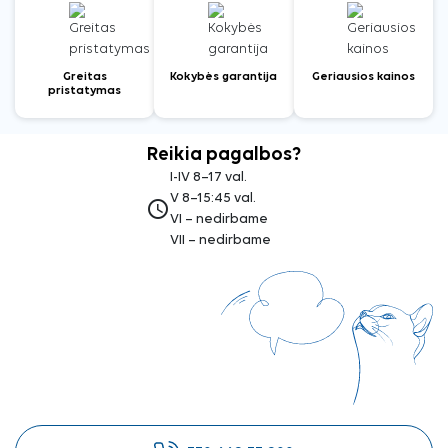
Greitas
Kokybės garantija
Geriausios kainos
pristatymas
Reikia pagalbos?
I-IV 8–17 val.
V 8–15:45 val.
access_time
VI – nedirbame
VII – nedirbame