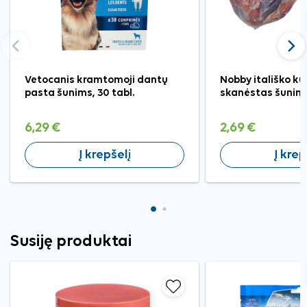
Ankstesnis
Tęst
Vetocanis kramtomoji dantų
Nobby itališko k
pasta šunims, 30 tabl.
skanėstas šunim
6,29 €
2,69 €
Į krepšelį
Į krep
Susiję produktai