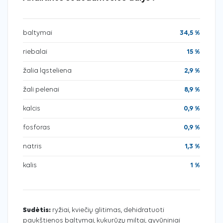
baltymai
34,5 %
riebalai
15 %
žalia ląsteliena
2,9 %
žali pelenai
8,9 %
kalcis
0,9 %
fosforas
0,9 %
natris
1,3 %
kalis
1 %
Sudėtis:
ryžiai, kviečių glitimas, dehidratuoti
paukštienos baltymai, kukurūzų miltai, gyvūniniai