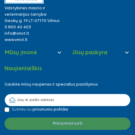
Valstybinės maisto ir
veterinarijos tarnyba
Siesikų g. 19 LT-07170 Vilnius
0 800 40 403
info@vmvt.lt
www.vmvt.lt


Mūsų įmonė
Jūsų paskyra
Naujienlaiškis
Gaukite mūsų naujienas ir specialius pasiūlymus
Sutinku su
privatumo politika