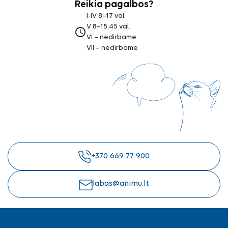
Reikia pagalbos?
I-IV 8–17 val.
V 8–15:45 val.
access_time
VI – nedirbame
VII – nedirbame
+370 669 77 900
labas@animu.lt