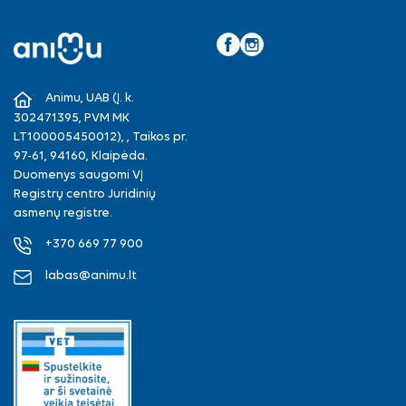
Facebook
Instagram
Animu, UAB (Į. k.
302471395, PVM MK
LT100005450012), , Taikos pr.
97-61, 94160, Klaipėda.
Duomenys saugomi VĮ
Registrų centro Juridinių
asmenų registre.
+370 669 77 900
labas@animu.lt