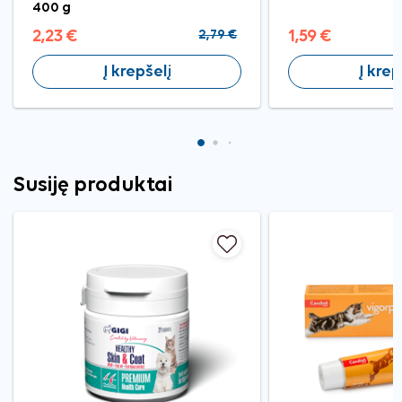
400 g
2,23 €
2,79 €
1,59 €
Į krepšelį
Į krep
Susiję produktai