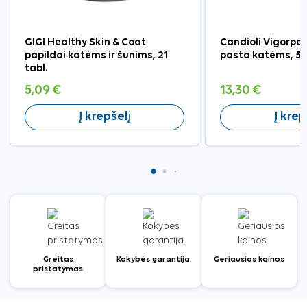
GIGI Healthy Skin & Coat
Candioli Vigorpe
papildai katėms ir šunims, 21
pasta katėms, 50
tabl.
5,09 €
13,30 €
Į krepšelį
Į krep
Greitas
Kokybės garantija
Geriausios kainos
pristatymas