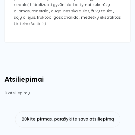
riebalai, hidrolizuoti gyvūniniai baltymai, kukurūzų
glitimas, mineralai, augalinės skaidulos, žuvų taukai,
sojų aliejus, fruktooligosacharidai, medetkų ekstraktas
(liuteino šaltinis).
Atsiliepimai
0 atsiliepimų
Būkite pirmas, parašykite savo atsiliepimą