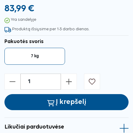
83,99 €
Yra sandėlyje
Produktą išsiųsime per 1-3 darbo dienas.
Pakuotės svoris
7 kg
-
+
Į krepšelį
Likučiai parduotuvėse