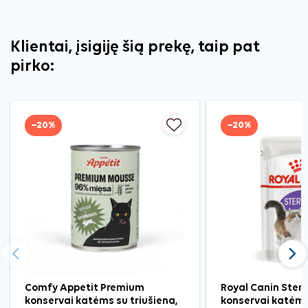
Klientai, įsigiję šią prekę, taip pat
pirko:
−20%
−20%
Ankstesnis
Tęst
Comfy Appetit Premium
Royal Canin Steri
konservai katėms su triušiena,
konservai katėms