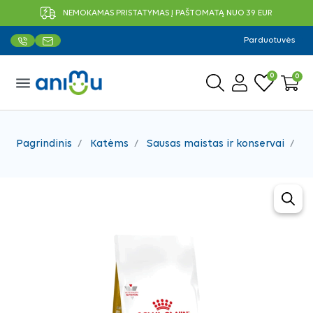
NEMOKAMAS PRISTATYMAS Į PAŠTOMATĄ NUO 39 EUR
Parduotuvės
0
0
menu
Pagrindinis
Katėms
Sausas maistas ir konservai
Ve