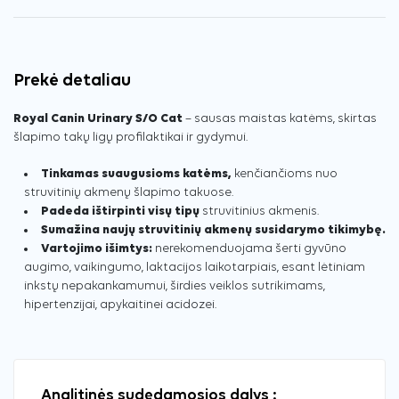
Prekė detaliau
Royal Canin Urinary S/O Cat
– sausas maistas katėms, skirtas
šlapimo takų ligų profilaktikai ir gydymui.
Tinkamas suaugusioms katėms,
kenčiančioms nuo
struvitinių akmenų šlapimo takuose.
Padeda ištirpinti visų tipų
struvitinius akmenis.
Sumažina naujų struvitinių akmenų susidarymo tikimybę.
Vartojimo išimtys:
nerekomenduojama šerti gyvūno
augimo, vaikingumo, laktacijos laikotarpiais, esant lėtiniam
inkstų nepakankamumui, širdies veiklos sutrikimams,
hipertenzijai, apykaitinei acidozei.
Analitinės sudedamosios dalys :