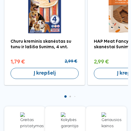
Churu kreminis skanėstas su
HAP Meat Fancy ėr
tunu ir lašiša šunims, 4 vnt.
skanėstai šunims
1,79 €
2,99 €
2,99 €
Į krepšelį
Į krep