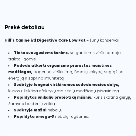
Prekė detaliau
Hill's Canine i/d Digestive Care Low Fat
– šunų konservai.
Tinka suaugusiems šunims,
sergantiems virškinamojo
trakto ligomis.
Padeda atkurti organizmo prarastas maistines
medžiagas,
pagerina virškinimą, išmatų kokybę, sugrąžina
energiją ir stiprina imunitetą.
Sudėtyje lengvai virškinamos sudedamosios dalys,
kurios užtikrina efektyvų maistinių medžiagų įsisavinimą.
Papildytas unikaliu prebiotikų mišiniu,
kuris skatina gerųjų
žarnyno bakterijų veiklą.
Sudėtyje mažai
riebalų.
Papildyta omega-3
riebalų rūgštimis.