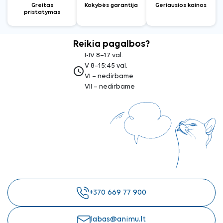
Greitas
Kokybės garantija
Geriausios kainos
pristatymas
Reikia pagalbos?
I-IV 8–17 val.
V 8–15:45 val.
access_time
VI – nedirbame
VII – nedirbame
+370 669 77 900
labas@animu.lt