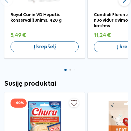
Ankstesnis
Tęst
Royal Canin VD Hepatic
Candioli Florent
konservai šunims, 420 g
nuo viduriavimo š
katėms
5,49 €
11,24 €
Į krepšelį
Į krep
Susiję produktai
−40%