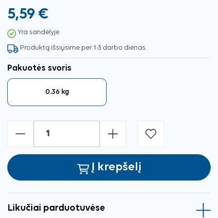
5,59 €
Yra sandėlyje
Produktą išsiųsime per 1-3 darbo dienas.
Pakuotės svoris
0.36 kg
-
+
Į krepšelį
Likučiai parduotuvėse