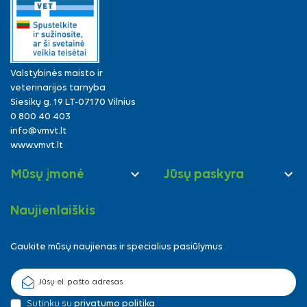
Valstybinės maisto ir
veterinarijos tarnyba
Siesikų g. 19 LT-07170 Vilnius
0 800 40 403
info@vmvt.lt
www.vmvt.lt


Mūsų įmonė
Jūsų paskyra
Naujienlaiškis
Gaukite mūsų naujienas ir specialius pasiūlymus
Sutinku su
privatumo politika