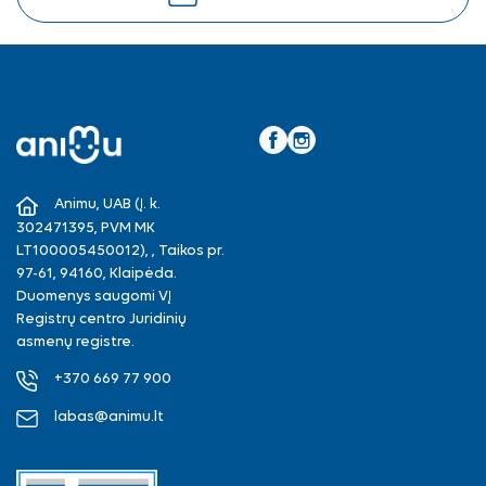
Facebook
Instagram
Animu, UAB (Į. k.
302471395, PVM MK
LT100005450012), , Taikos pr.
97-61, 94160, Klaipėda.
Duomenys saugomi VĮ
Registrų centro Juridinių
asmenų registre.
+370 669 77 900
labas@animu.lt