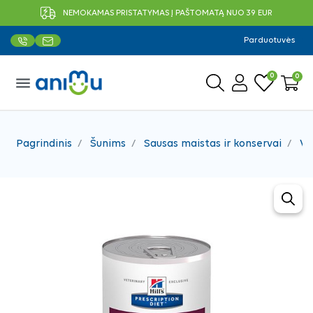
NEMOKAMAS PRISTATYMAS Į PAŠTOMATĄ NUO 39 EUR
Parduotuvės
0
0
menu
Pagrindinis
Šunims
Sausas maistas ir konservai
Ve