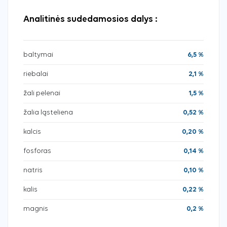
Analitinės sudedamosios dalys :
baltymai
6,5 %
riebalai
2,1 %
žali pelenai
1,5 %
žalia ląsteliena
0,52 %
kalcis
0,20 %
fosforas
0,14 %
natris
0,10 %
kalis
0,22 %
magnis
0,2 %