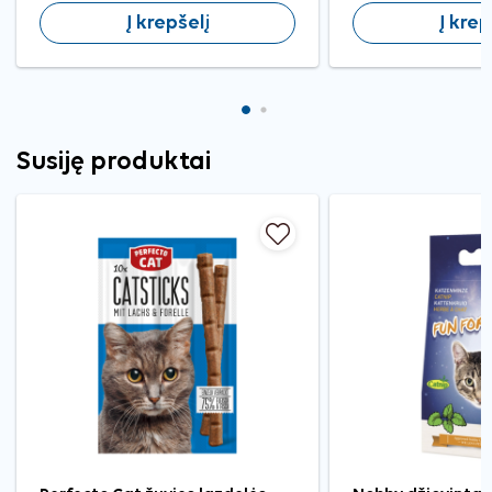
Į krepšelį
Į krep
Susiję produktai