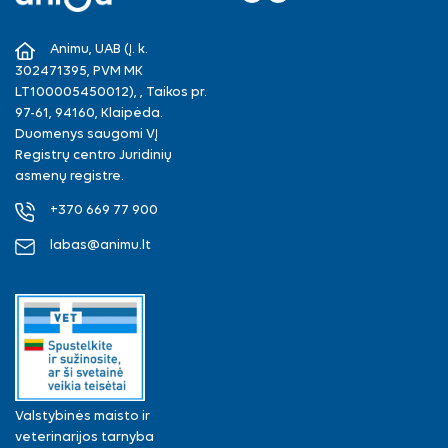
Facebook
Instagram
Animu, UAB (Į. k.
302471395, PVM MK
LT100005450012), , Taikos pr.
97-61, 94160, Klaipėda.
Duomenys saugomi VĮ
Registrų centro Juridinių
asmenų registre.
+370 669 77 900
labas@animu.lt
Valstybinės maisto ir
veterinarijos tarnyba