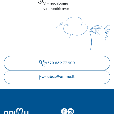
access_time
VI – nedirbame
VII – nedirbame
+370 669 77 900
labas@animu.lt