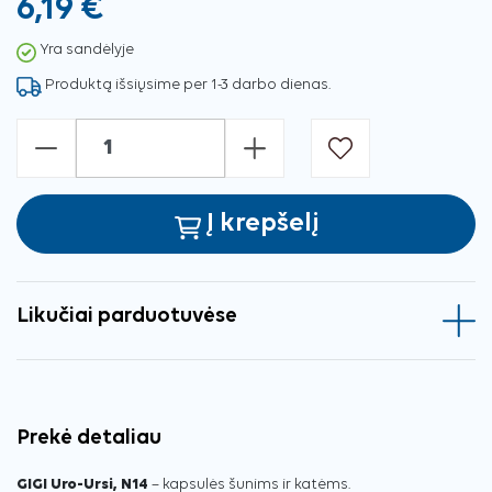
6,19 €
Yra sandėlyje
Produktą išsiųsime per 1-3 darbo dienas.
-
+
Į krepšelį
Likučiai parduotuvėse
Prekė detaliau
GIGI Uro-Ursi, N14
– kapsulės šunims ir katėms.