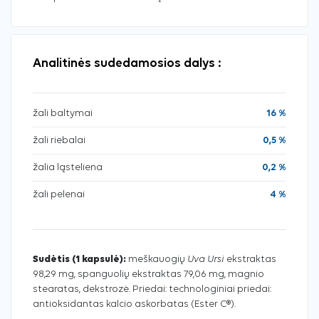
Analitinės sudedamosios dalys :
žali baltymai
16 %
žali riebalai
0,5 %
žalia ląsteliena
0,2 %
žali pelenai
4 %
Uva Ursi
Sudėtis (1 kapsulė):
meškauogių
ekstraktas
98,29 mg, spanguolių ekstraktas 79,06 mg, magnio
stearatas, dekstrozė. Priedai: technologiniai priedai:
antioksidantas kalcio askorbatas (Ester C®).