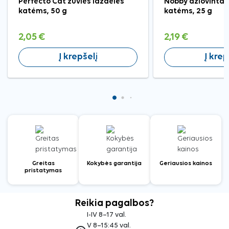
Perfecto Cat žuvies lazdelės
Nobby džiovinta 
katėms, 50 g
katėms, 25 g
2,05 €
2,19 €
Į krepšelį
Į krep
Greitas
Kokybės garantija
Geriausios kainos
pristatymas
Reikia pagalbos?
I-IV 8–17 val.
V 8–15:45 val.