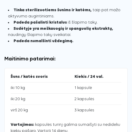
Tinka sterilizuotiems šunims ir katėms,
taip pat mažo
aktyvumo augintiniams.
Padeda pašalinti kristalus
iš šlapimo takų.
Sudėtyje yra meškauogių ir spanguolių ekstraktų,
naudingų šlapimo takų sveikatai.
Padeda numalšinti uždegimą.
Maitinimo patarimai:
Šuns / katės svoris
Kiekis / 24 val.
iki 10 kg
1 kapsulė
iki 20 kg
2 kapsulės
virš 20 kg
3 kapsulės
Vartojimas:
kapsulės turinį galima sumaišyti su nedideliu
kiekiu pašaro. Vartoti 14 dienų.