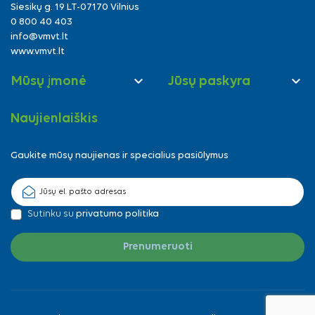
Siesikų g. 19 LT-07170 Vilnius
0 800 40 403
info@vmvt.lt
www.vmvt.lt


Mūsų įmonė
Jūsų paskyra
Naujienlaiškis
Gaukite mūsų naujienas ir specialius pasiūlymus
Sutinku su
privatumo politika