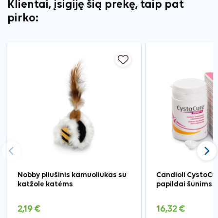
Klientai, įsigiję šią prekę, taip pat
pirko:
Ankstesnis
Tęst
Nobby pliušinis kamuoliukas su
Candioli CystoCu
katžole katėms
papildai šunims i
2,19 €
16,32 €