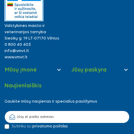
Valstybinės maisto ir
veterinarijos tarnyba
Siesikų g. 19 LT-07170 Vilnius
0 800 40 403
info@vmvt.lt
www.vmvt.lt


Mūsų įmonė
Jūsų paskyra
Naujienlaiškis
Gaukite mūsų naujienas ir specialius pasiūlymus
Sutinku su
privatumo politika