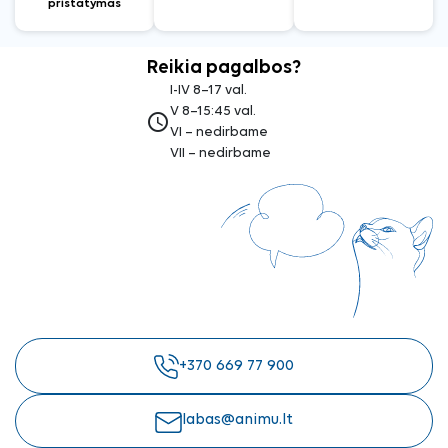
pristatymas
Reikia pagalbos?
I-IV 8–17 val.
V 8–15:45 val.
access_time
VI – nedirbame
VII – nedirbame
+370 669 77 900
labas@animu.lt