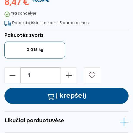
8,47 €
10,59 €
Yra sandėlyje
Produktą išsiųsime per 1-3 darbo dienas.
Pakuotės svoris
0.015 kg
-
+
Į krepšelį
Likučiai parduotuvėse