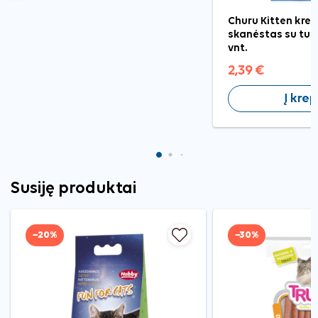
Churu Kitten krem
skanėstas su tun
vnt.
2,39 €
Į krep
Susiję produktai
−20%
−30%