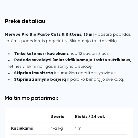
Prekė detaliau
Mervue Pro Bio Paste Cats & Kittens, 15 ml
– pašaro papildas
katėms, padedantis pagerinti virškinamojo trakto veiklą.
Tinka katėms ir kačiukams
nuo 12 sav. amžiaus.
Padeda suvaldyti ūmius virškinamojo trakto sutrikimus,
lėtines virškinimo ligas ir žarnyno disbiozę.
Stiprina imunitetą
ir sumažina apetito svyravimus.
Stiprina žarnyno barjerą
ir palaiko bendrą jo sveikatą.
Maitinimo patarimai:
Svoris
Kiekis / 24 val.
Kačiukams
1–2 kg
1 ml