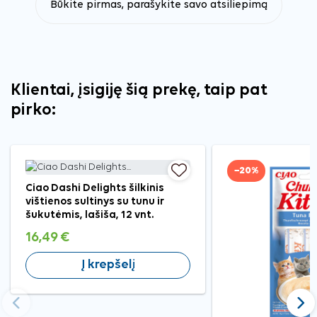
Būkite pirmas, parašykite savo atsiliepimą
Klientai, įsigiję šią prekę, taip pat
pirko:
−20%
Ciao Dashi Delights šilkinis
vištienos sultinys su tunu ir
šukutėmis, lašiša, 12 vnt.
16,49 €
Į krepšelį
Ankstesnis
Tęst