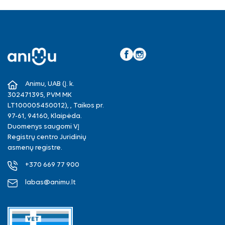
Facebook
Instagram
Animu, UAB (Į. k.
302471395, PVM MK
LT100005450012), , Taikos pr.
97-61, 94160, Klaipėda.
Duomenys saugomi VĮ
Registrų centro Juridinių
asmenų registre.
+370 669 77 900
labas@animu.lt