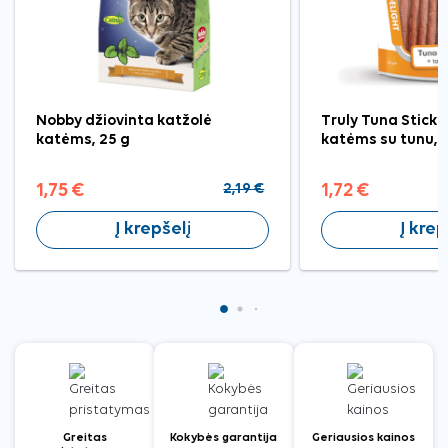
Nobby džiovinta katžolė
Truly Tuna Sticks
katėms, 25 g
katėms su tunu, 
1,75 €
2,19 €
1,72 €
Į krepšelį
Į krep
Greitas
Kokybės garantija
Geriausios kainos