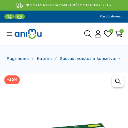
NEMOKAMAS PRISTATYMAS Į PAŠTOMATĄ NUO 39 EUR
Parduotuvės
0
0
menu
Pagrindinis
Katėms
Sausas maistas ir konservai
Vi
−20%