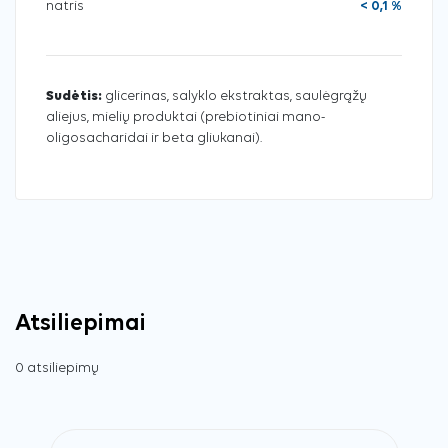
natris
< 0,1 %
Sudėtis:
glicerinas, salyklo ekstraktas, saulėgrąžų
aliejus, mielių produktai (prebiotiniai mano-
oligosacharidai ir beta gliukanai).
Atsiliepimai
0 atsiliepimų