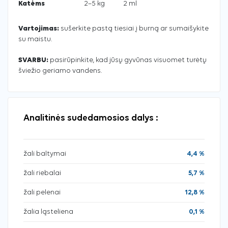
Katėms
2–5 kg
2 ml
Vartojimas:
sušerkite pastą tiesiai į burną ar sumaišykite
su maistu.
SVARBU:
pasirūpinkite, kad jūsų gyvūnas visuomet turėtų
šviežio geriamo vandens.
Analitinės sudedamosios dalys :
žali baltymai
4,4 %
žali riebalai
5,7 %
žali pelenai
12,8 %
žalia ląsteliena
0,1 %