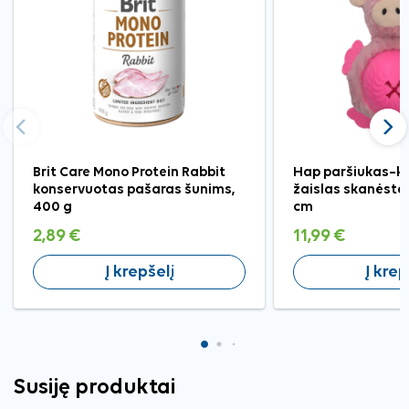
Ankstesnis
Tęst
Brit Care Mono Protein Rabbit
Hap paršiukas–k
konservuotas pašaras šunims,
žaislas skanėsta
400 g
cm
2,89 €
11,99 €
Į krepšelį
Į krep
Susiję produktai