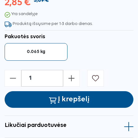
2,85 €
5,69 €
Yra sandėlyje
Produktą išsiųsime per 1-3 darbo dienas.
Pakuotės svoris
0.065 kg
-
+
Į krepšelį
Likučiai parduotuvėse