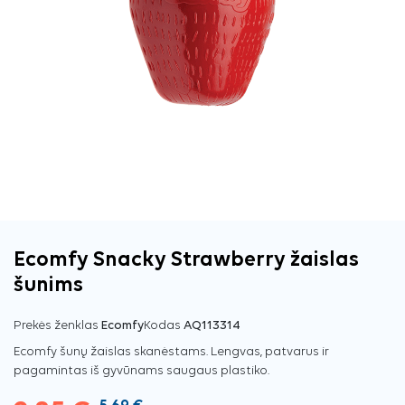
Ecomfy Snacky Strawberry žaislas
šunims
Prekės ženklas
Ecomfy
Kodas
AQ113314
Ecomfy šunų žaislas skanėstams. Lengvas, patvarus ir
pagamintas iš gyvūnams saugaus plastiko.