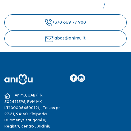
+370 669 77 900
labas@animu.lt
Facebook
Instagram
Animu, UAB (Į. k.
302471395, PVM MK
LT100005450012), , Taikos pr.
97-61, 94160, Klaipėda.
Duomenys saugomi VĮ
Registrų centro Juridinių