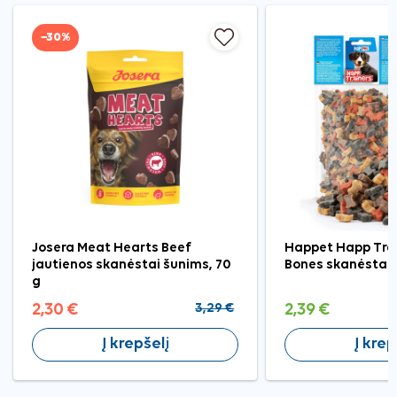
−30%
Josera Meat Hearts Beef
Happet Happ Trai
jautienos skanėstai šunims, 70
Bones skanėstai
g
2,30 €
3,29 €
2,39 €
Į krepšelį
Į krep