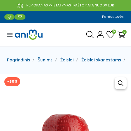
NEMOKAMAS PRISTATYMAS Į PAŠTOMATĄ NUO 39 EUR
Parduotuvės
0
0
menu
Pagrindinis
Šunims
Žaislai
Žaislai skanėstams
E
−50%