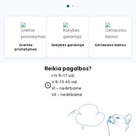
Greitas
Kokybės garantija
Geriausios kainos
pristatymas
Reikia pagalbos?
I-IV 8–17 val.
V 8–15:45 val.
access_time
VI – nedirbame
VII – nedirbame