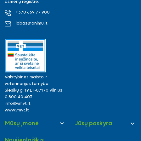
asmenų registre.
+370 669 77 900
labas@animu.lt
Valstybinės maisto ir
veterinarijos tarnyba
Siesikų g. 19 LT-07170 Vilnius
0 800 40 403
info@vmvt.lt
www.vmvt.lt


Mūsų įmonė
Jūsų paskyra
Naujienlaiškis