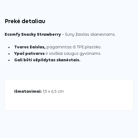
Prekė detaliau
Ecomfy Snacky Strawberry
– šunų žaislas skanėstams.
Tvarus žaislas,
pagamintas iš TPE plastiko.
Ypač patvarus
ir visiškai saugus gyvūnams.
Gali būti užpildytas skanėstais.
Išmatavimai:
7,5 x 6,5 cm