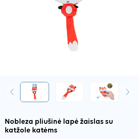
Ankstesnis
Tęsti
Nobleza pliušinė lapė žaislas su
katžole katėms