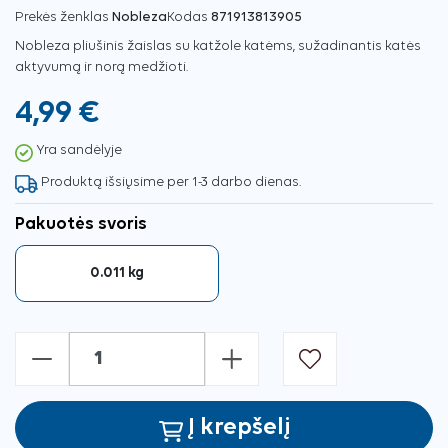
Prekės ženklas
Nobleza
Kodas
871913813905
Nobleza pliušinis žaislas su katžole katėms, sužadinantis katės
aktyvumą ir norą medžioti.
4,99 €
Yra sandėlyje
Produktą išsiųsime per 1-3 darbo dienas.
Pakuotės svoris
0.011 kg
-
+
Į krepšelį