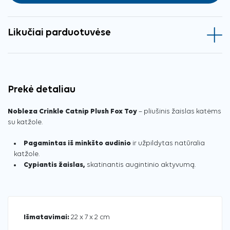
Likučiai parduotuvėse
Prekė detaliau
Nobleza Crinkle Catnip Plush Fox Toy
– pliušinis žaislas katėms
su katžole.
Pagamintas iš minkšto audinio
ir užpildytas natūralia
katžole.
Cypiantis žaislas,
skatinantis augintinio aktyvumą.
Išmatavimai:
22 x 7 x 2 cm