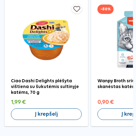
−30%
Ciao Dashi Delights plėšyta
Wanpy Broth sriu
vištiena su šukutėmis sultinyje
skanėstas katėm
katėms, 70 g
1,99 €
0,90 €
Į krepšelį
Į krep