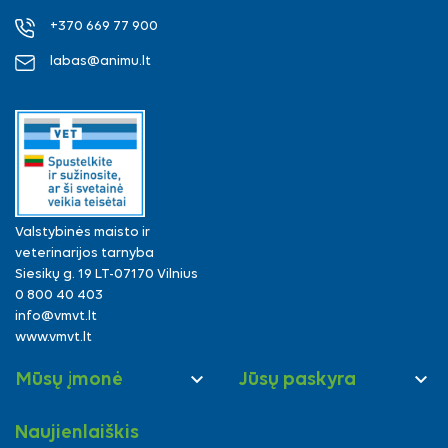
+370 669 77 900
labas@animu.lt
Valstybinės maisto ir
veterinarijos tarnyba
Siesikų g. 19 LT-07170 Vilnius
0 800 40 403
info@vmvt.lt
www.vmvt.lt


Mūsų įmonė
Jūsų paskyra
Naujienlaiškis