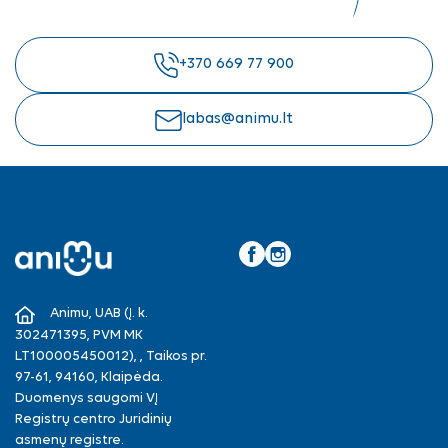
+370 669 77 900
labas@animu.lt
Facebook
Instagram
Animu, UAB (Į. k.
302471395, PVM MK
LT100005450012), , Taikos pr.
97-61, 94160, Klaipėda.
Duomenys saugomi VĮ
Registrų centro Juridinių
asmenų registre.