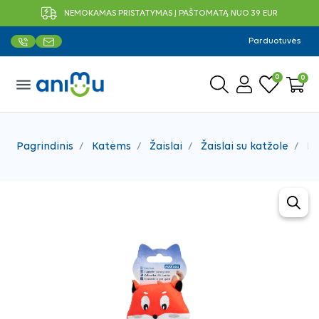
NEMOKAMAS PRISTATYMAS Į PAŠTOMATĄ NUO 39 EUR
Parduotuvės
0
0
menu
Pagrindinis
Katėms
Žaislai
Žaislai su katžole
No