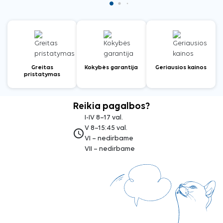
Greitas
Kokybės garantija
Geriausios kainos
pristatymas
Reikia pagalbos?
I-IV 8–17 val.
V 8–15:45 val.
access_time
VI – nedirbame
VII – nedirbame