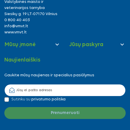
Valstybinės maisto ir
veterinarijos tarnyba
Siesikų g. 19 LT-07170 Vilnius
0 800 40 403
info@vmvt.lt
www.vmvt.lt


Mūsų įmonė
Jūsų paskyra
Naujienlaiškis
Gaukite mūsų naujienas ir specialius pasiūlymus
Sutinku su
privatumo politika