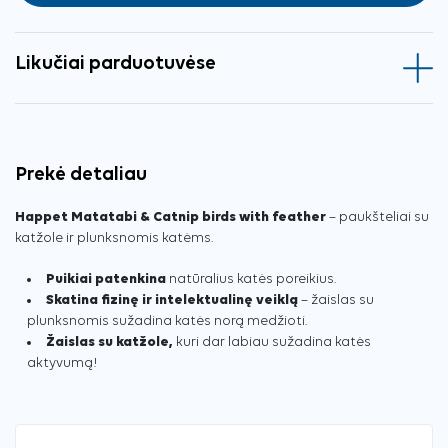
Likučiai parduotuvėse
Prekė detaliau
Happet Matatabi & Catnip birds with feather
– paukšteliai su
katžole ir plunksnomis katėms.
Puikiai patenkina
natūralius katės poreikius.
Skatina fizinę ir intelektualinę veiklą
– žaislas su
plunksnomis sužadina katės norą medžioti.
Žaislas su katžole,
kuri dar labiau sužadina katės
aktyvumą!