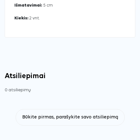
Išmatavimai:
5 cm
Kiekis:
2 vnt.
Atsiliepimai
0 atsiliepimų
Būkite pirmas, parašykite savo atsiliepimą