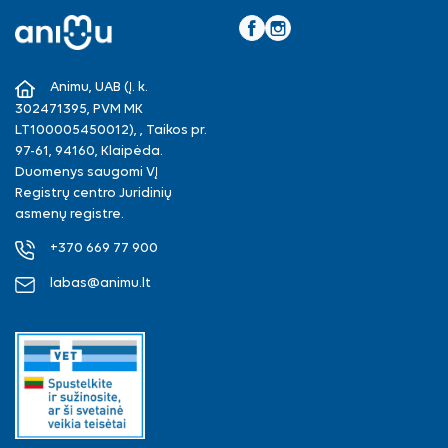
Facebook
Instagram
Animu, UAB (Į. k.
302471395, PVM MK
LT100005450012), , Taikos pr.
97-61, 94160, Klaipėda.
Duomenys saugomi VĮ
Registrų centro Juridinių
asmenų registre.
+370 669 77 900
labas@animu.lt