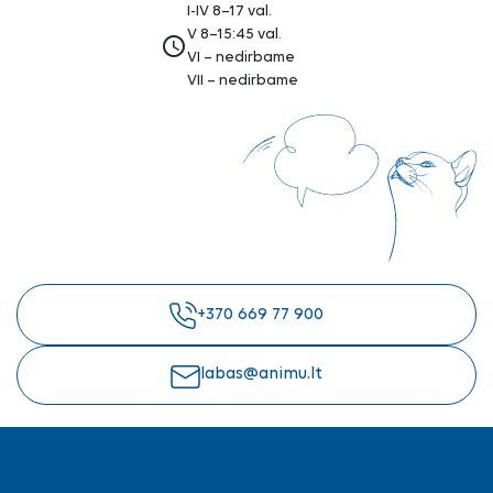
I-IV 8–17 val.
V 8–15:45 val.
access_time
VI – nedirbame
VII – nedirbame
+370 669 77 900
labas@animu.lt