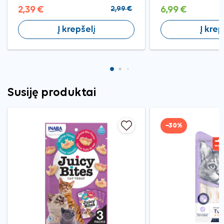
2,39 €
2,99 €
6,99 €
Į krepšelį
Į krep
Susiję produktai
−30%