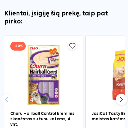
Klientai, įsigiję šią prekę, taip pat
pirko:
−20%
Ankstesnis
Tęst
Churu Hairball Control kreminis
JosiCat Tasty Be
skanėstas su tunu katėms, 4
maistas katėms, 
vnt.