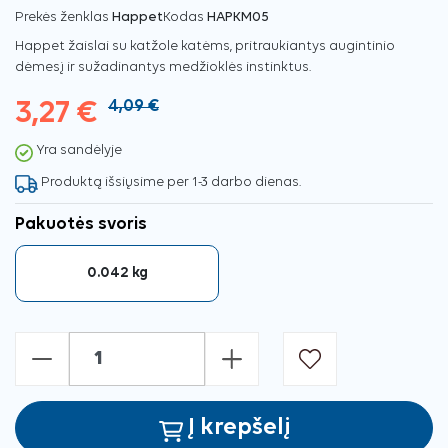
Prekės ženklas
Happet
Kodas
HAPKM05
Happet žaislai su katžole katėms, pritraukiantys augintinio
dėmesį ir sužadinantys medžioklės instinktus.
3,27 €
4,09 €
Yra sandėlyje
Produktą išsiųsime per 1-3 darbo dienas.
Pakuotės svoris
0.042 kg
-
+
Į krepšelį