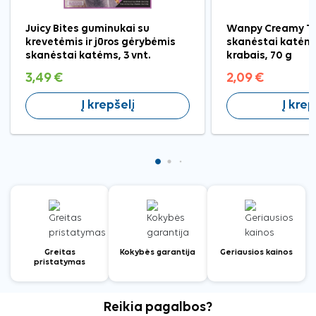
Juicy Bites guminukai su
Wanpy Creamy T
krevetėmis ir jūros gėrybėmis
skanėstai katėms
skanėstai katėms, 3 vnt.
krabais, 70 g
3,49 €
2,09 €
Į krepšelį
Į krep
Greitas
Kokybės garantija
Geriausios kainos
pristatymas
Reikia pagalbos?