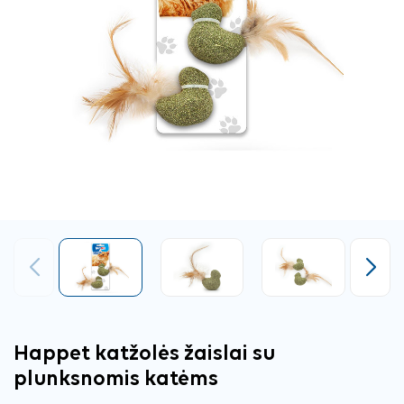
Ankstesnis
Tęsti
Happet katžolės žaislai su
plunksnomis katėms