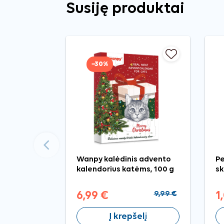
Susiję produktai
−30%
Ankstesnis
Wanpy kalėdinis advento
Pe
kalendorius katėms, 100 g
sk
6,99 €
9,99 €
1
Į krepšelį