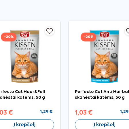
−20%
−20%
rfecto Cat Haar&Fell
Perfecto Cat Anti Hairbal
anėstai katėms, 50 g
skanėstai katėms, 50 g
,03 €
1,29 €
1,03 €
1,29
Į krepšelį
Į krepšelį