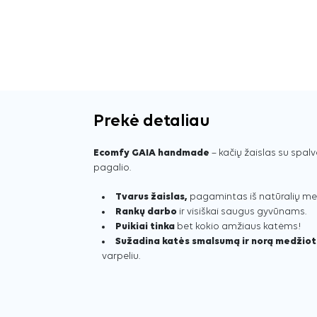
Prekė detaliau
Ecomfy GAIA handmade
– kačių žaislas su spa
pagalio.
Tvarus žaislas,
pagamintas iš natūralių me
Rankų darbo
ir visiškai saugus gyvūnams.
Puikiai tinka
bet kokio amžiaus katėms!
Sužadina katės smalsumą ir norą medžioti
varpeliu.