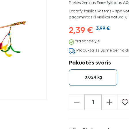
Prekės ženklas
Ecomfy
Kodas
AQ
Ecomfy žaislas katėms – spalvot
pagamintas iš visiškai natūral
2,39 €
3,99 €
Yra sandėlyje
Produktą išsiųsime per 1-3 d
Pakuotės svoris
0.024 kg
-
+