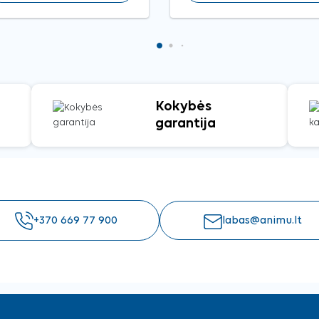
Kokybės
garantija
+370 669 77 900
labas@animu.lt