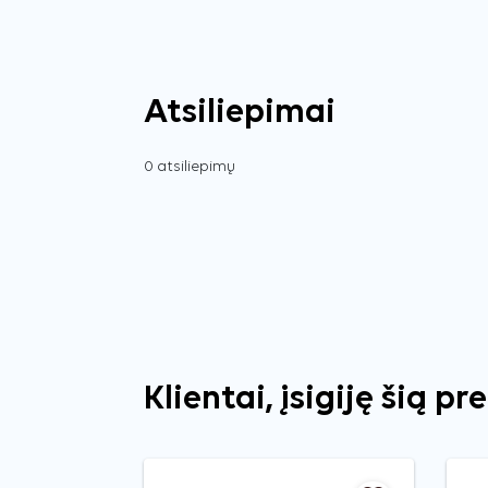
Atsiliepimai
0 atsiliepimų
Klientai, įsigiję šią pr