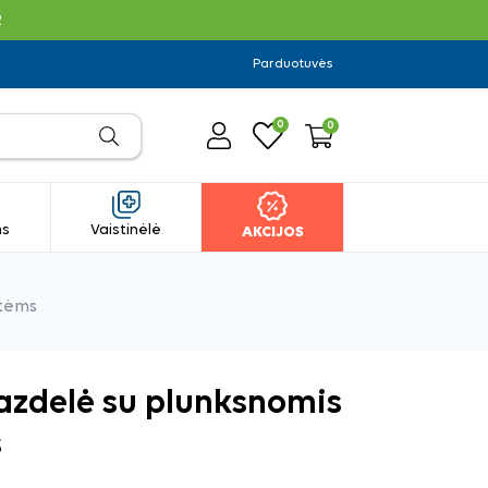
R
Parduotuvės
0
0
ms
Vaistinėlė
AKCIJOS
atėms
azdelė su plunksnomis
s