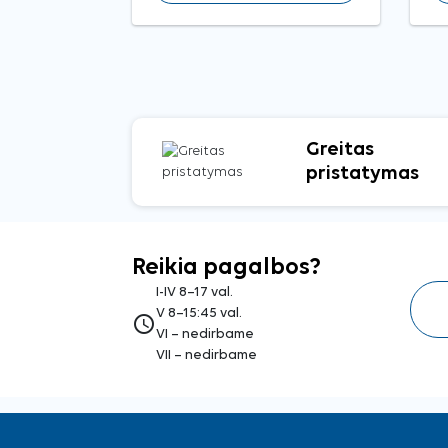
Greitas
pristatymas
Reikia pagalbos?
I-IV 8–17 val.
V 8–15:45 val.
access_time
VI – nedirbame
VII – nedirbame