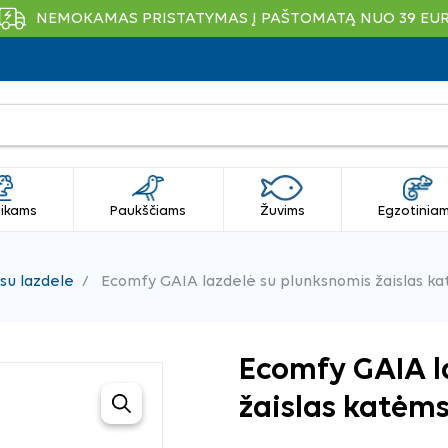
NEMOKAMAS PRISTATYMAS Į PAŠTOMATĄ NUO 39 EU
ikams
Paukščiams
Žuvims
Egzotinia
 su lazdele
Ecomfy GAIA lazdelė su plunksnomis žaislas k
Ecomfy GAIA l
žaislas katėm