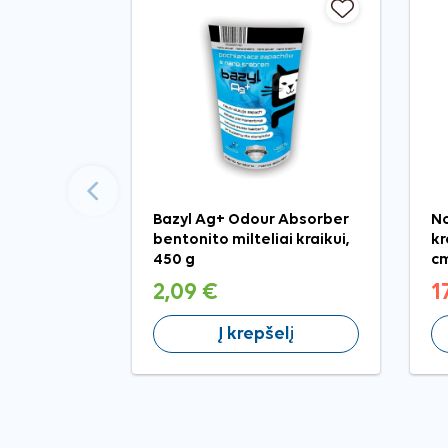
Ankstesnis
Bazyl Ag+ Odour Absorber
No
bentonito milteliai kraikui,
kr
450 g
c
2,09 €
1
Į krepšelį