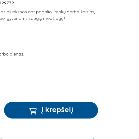
129739
os plunksnos ant pagalio. Rankų darbo žaislas,
ių bei gyvūnams saugių medžiagų!
arbo dienas.
Į krepšelį