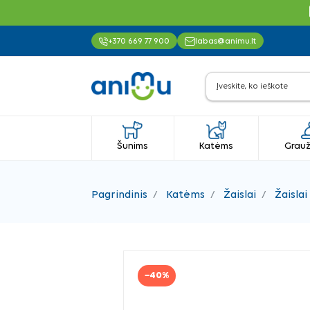
+370 669 77 900
labas@animu.lt
Šunims
Katėms
Grauž
Pagrindinis
Katėms
Žaislai
Žaislai
−40%