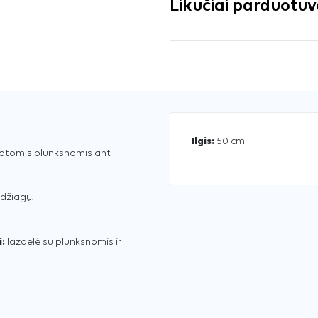
Likučiai parduotu
Ilgis:
50 cm
lvotomis plunksnomis ant
džiagų.
:
lazdelė su plunksnomis ir