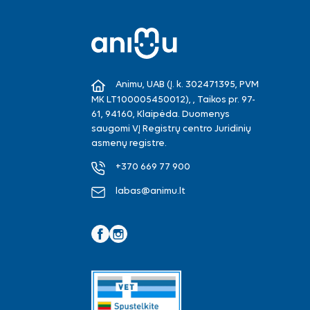
Animu, UAB (Į. k. 302471395, PVM
MK LT100005450012), , Taikos pr. 97-
61, 94160, Klaipėda. Duomenys
saugomi VĮ Registrų centro Juridinių
asmenų registre.
+370 669 77 900
labas@animu.lt
Facebook
Instagram