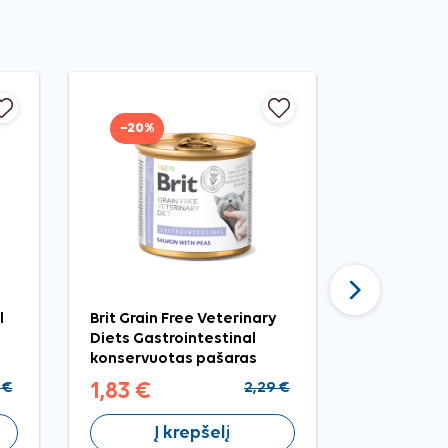
−20%
−20%
Tęsti
l
Brit Grain Free Veterinary
Brit Premi
Diets Gastrointestinal
Trout kon
konservuotas pašaras
pašaras ka
katėms, 200 g
 €
1,83 €
2,29 €
0,79 €
Į krepšelį
Į 