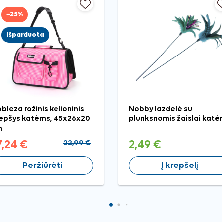
−25%
Išparduota
bleza rožinis kelioninis
Nobby lazdelė su
epšys katėms, 45x26x20
plunksnomis žaislai kat
m
7,24 €
22,99 €
2,49 €
Peržiūrėti
Į krepšelį