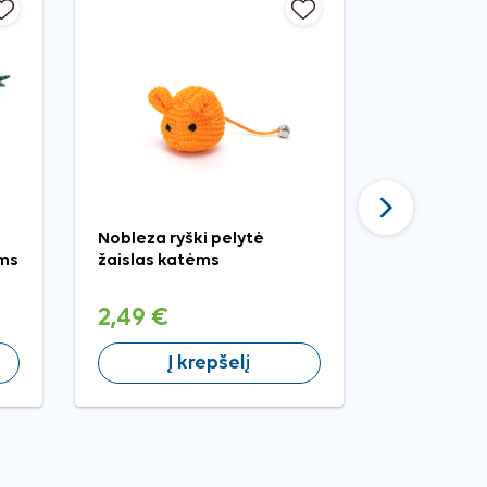
Tęsti
Nobleza ryški pelytė
Petkult Ad
ėms
žaislas katėms
katėms su 
2,49 €
1,69 €
Į krepšelį
Į 