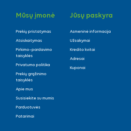
Mūsų įmonė
Jūsų paskyra
Prekių pristatymas
Asmeninė informacija
Atsiskaitymas
Užsakymai
Pirkimo–pardavimo
Kredito kvitai
taisyklės
Adresai
Privatumo politika
Kuponai
Prekių grąžinimo
taisyklės
Apie mus
Susisiekite su mumis
Parduotuvės
Patarimai