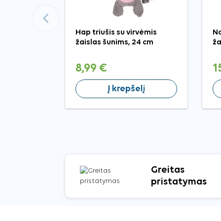
Ankstesnis
Hap triušis su virvėmis
No
žaislas šunims, 24 cm
ža
8,99 €
1
Į krepšelį
Greitas
pristatymas