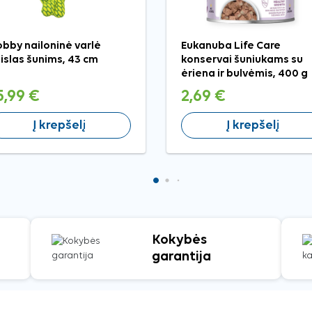
bby nailoninė varlė
Eukanuba Life Care
islas šunims, 43 cm
konservai šuniukams su
ėriena ir bulvėmis, 400 g
5,99 €
2,69 €
Į krepšelį
Į krepšelį
Kokybės
garantija