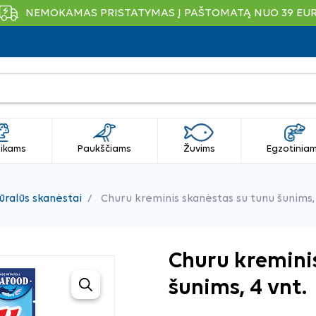
NEMOKAMAS PRISTATYMAS Į PAŠTOMATĄ NUO 39 EU
ikams
Paukščiams
Žuvims
Egzotinia
ūralūs skanėstai
Churu kreminis skanėstas su tunu šunims, 
Churu kremini
šunims, 4 vnt.