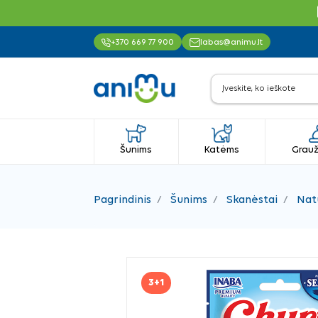
+370 669 77 900
labas@animu.lt
Šunims
Katėms
Grauž
Pagrindinis
Šunims
Skanėstai
Nat
3+1