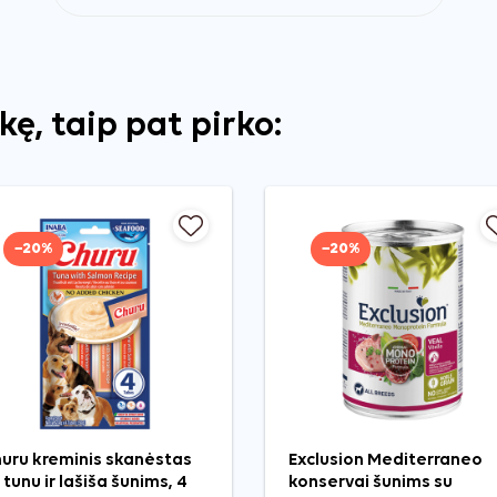
ekę, taip pat pirko:
−20%
−20%
uru kreminis skanėstas
Exclusion Mediterraneo
 tunu ir lašiša šunims, 4
konservai šunims su