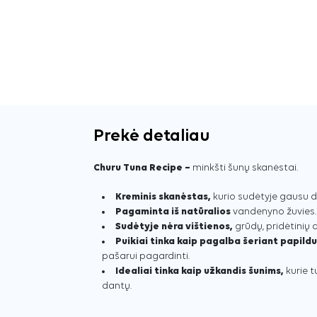
Prekė detaliau
Churu Tuna Recipe –
minkšti šunų skanėstai.
Kreminis skanėstas,
kurio sudėtyje gausu dr
Pagaminta iš natūralios
vandenyno žuvies.
Sudėtyje nėra vištienos,
grūdų, pridėtinių 
Puikiai tinka kaip pagalba šeriant papildu
pašarui pagardinti.
Idealiai tinka kaip užkandis šunims,
kurie t
dantų.