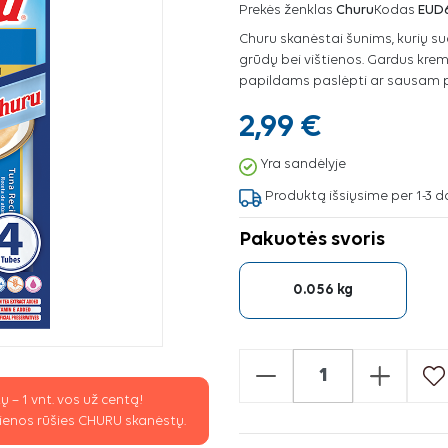
Prekės ženklas
Churu
Kodas
EUD
Churu skanėstai šunims, kurių su
grūdų bei vištienos. Gardus kremi
papildams paslėpti ar sausam p
2,99 €
Yra sandėlyje
Produktą išsiųsime per 1-3 d
Pakuotės svoris
0.056 kg
-
+
 – 1 vnt. vos už centą!
 vienos rūšies CHURU skanėstų.