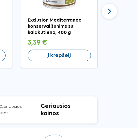
Tęsti
Exclusion Mediterraneo
Happet pilk
konservai šunims su
skanėstų d
kalakutiena, 400 g
11x13x5 c
3,39 €
4,99 €
Į krepšelį
Į 
Geriausios
kainos