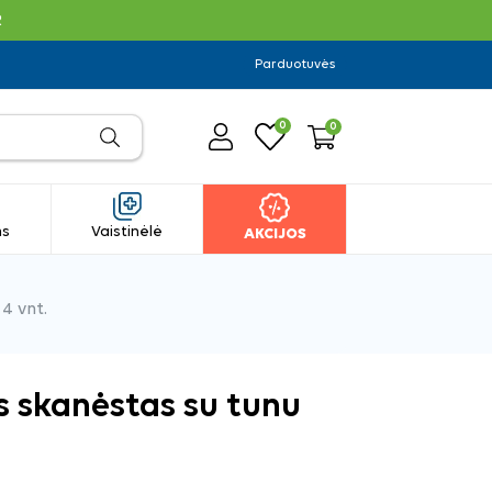
R
Parduotuvės
0
0
ms
Vaistinėlė
AKCIJOS
4 vnt.
s skanėstas su tunu