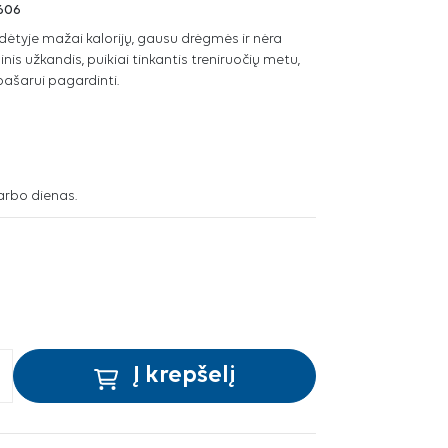
606
dėtyje mažai kalorijų, gausu drėgmės ir nėra
nis užkandis, puikiai tinkantis treniruočių metu,
ašarui pagardinti.
arbo dienas.
Į krepšelį