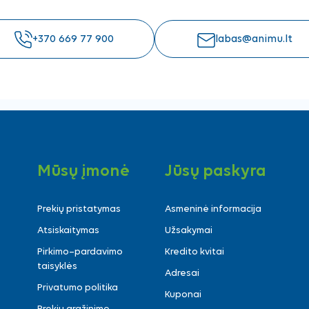
+370 669 77 900
labas@animu.lt
Mūsų įmonė
Jūsų paskyra
Prekių pristatymas
Asmeninė informacija
Atsiskaitymas
Užsakymai
Pirkimo–pardavimo
Kredito kvitai
taisyklės
Adresai
Privatumo politika
Kuponai