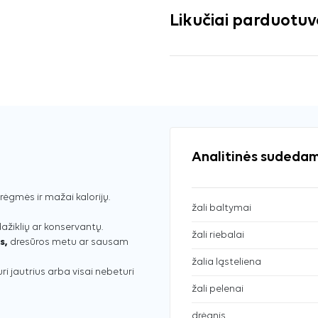
Likučiai parduotu
Analitinės sudedam
ėgmės ir mažai kalorijų.
žali baltymai
dažiklių ar konservantų.
žali riebalai
s,
dresūros metu ar sausam
žalia ląsteliena
uri jautrius arba visai nebeturi
žali pelenai
drėgnis