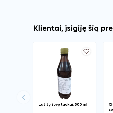
Klientai, įsigiję šią pr
Ankstesnis
Lašišų žuvų taukai, 500 ml
Ch
su