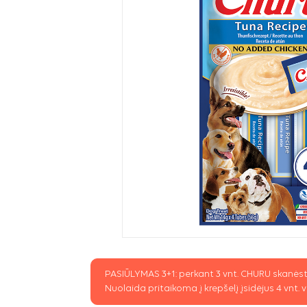
PASIŪLYMAS 3+1: perkant 3 vnt. CHURU skanėstų
Nuolaida pritaikoma į krepšelį įsidėjus 4 vnt.