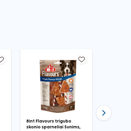
Tęsti
8in1 Flavours trigubo
Hap pliuši
skonio sparneliai šunims,
žaislas šu