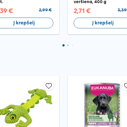
t.
veršiena, 400 g
,39 €
2,99 €
2,71 €
3,39
Į krepšelį
Į krepšelį