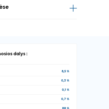
vėse
osios dalys :
8,5 %
0,3 %
0,1 %
0,7 %
88 %