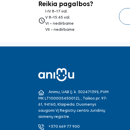
Reikia pagalbos?
I-IV 8–17 val.
V 8–15:45 val.
access_time
VI – nedirbame
VII – nedirbame
Animu, UAB (Į. k. 302471395, PVM
MK LT100005450012), , Taikos pr. 97-
61, 94160, Klaipėda. Duomenys
saugomi VĮ Registrų centro Juridinių
asmenų registre.
+370 669 77 900