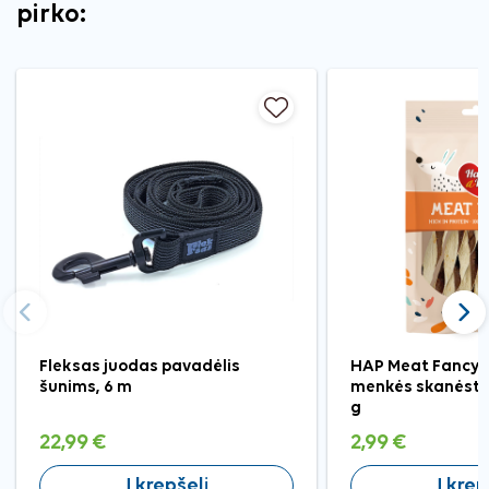
pirko:
Ankstesnis
Tęst
Fleksas juodas pavadėlis
HAP Meat Fancy a
šunims, 6 m
menkės skanėsta
g
22,99 €
2,99 €
Į krepšelį
Į krep