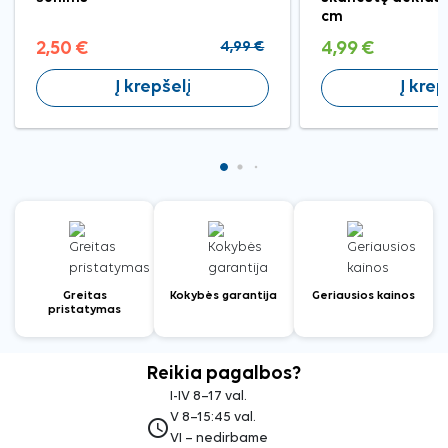
cm
2,50 €
4,99 €
4,99 €
Į krepšelį
Į krep
Greitas
Kokybės garantija
Geriausios kainos
pristatymas
Reikia pagalbos?
I-IV 8–17 val.
V 8–15:45 val.
access_time
VI – nedirbame