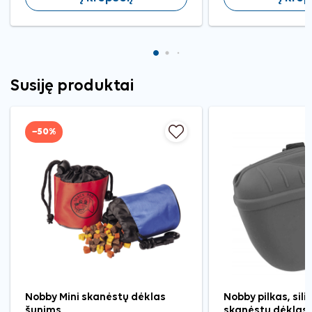
Susiję produktai
−50%
Nobby Mini skanėstų dėklas
Nobby pilkas, sili
šunims
skanėstų dėklas,