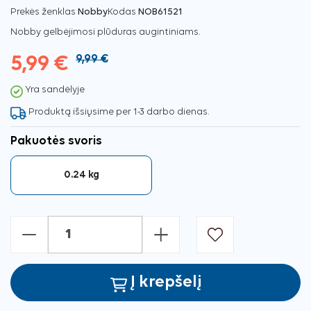
Prekės ženklas
Nobby
Kodas
NOB61521
Nobby gelbėjimosi plūduras augintiniams.
5,99 €
9,99 €
Yra sandėlyje
Produktą išsiųsime per 1-3 darbo dienas.
Pakuotės svoris
0.24 kg
-
+
Į krepšelį