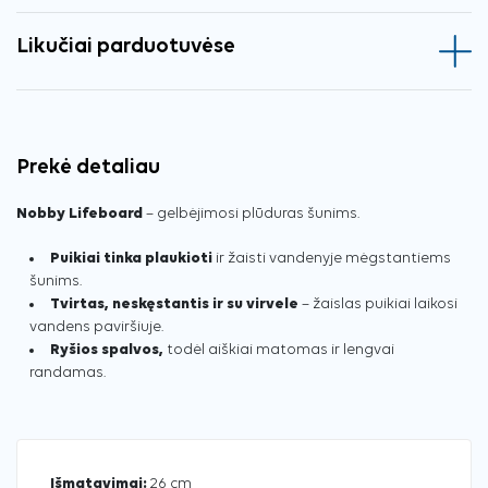
Likučiai parduotuvėse
Prekė detaliau
Nobby Lifeboard
– gelbėjimosi plūduras šunims.
Puikiai tinka plaukioti
ir žaisti vandenyje mėgstantiems
šunims.
Tvirtas, neskęstantis ir su virvele
– žaislas puikiai laikosi
vandens paviršiuje.
Ryšios spalvos,
todėl aiškiai matomas ir lengvai
randamas.
Išmatavimai:
26 cm