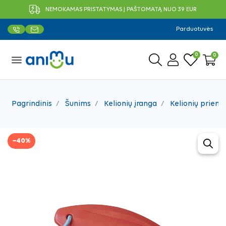
NEMOKAMAS PRISTATYMAS Į PAŠTOMATĄ NUO 39 EUR
Parduotuvės
0
0
menu
Pagrindinis
Šunims
Kelionių įranga
Kelionių priem
−40%