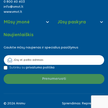
0 800 40 403
info@vmvt.lt
www.vmvt.lt


Mūsų įmonė
Jūsų paskyra
Naujienlaiškis
Gaukite mūsų naujienas ir specialius pasiūlymus
Sutinku su
privatumo politika
© 2026 Animu
Sprendimas:
Reprezentuok