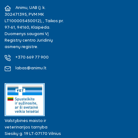
Animu, UAB (Į. k.
302471395, PVM MK
LT100005450012), , Taikos pr.
97-61, 94160, Klaipėda.
Duomenys saugomi VĮ
Registrų centro Juridinių
asmenų registre.
+370 669 77 900
labas@animu.lt
Valstybinės maisto ir
veterinarijos tarnyba
Siesikų g. 19 LT-07170 Vilnius