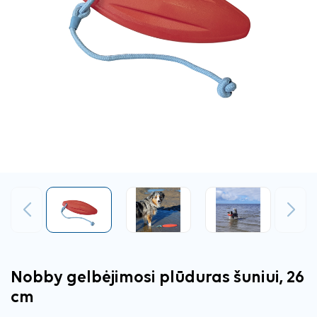
Ankstesnis
Tęsti
Nobby gelbėjimosi plūduras šuniui, 26
cm