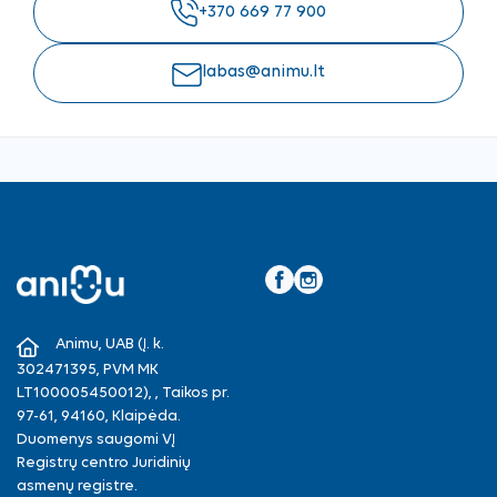
+370 669 77 900
labas@animu.lt
Facebook
Instagram
Animu, UAB (Į. k.
302471395, PVM MK
LT100005450012), , Taikos pr.
97-61, 94160, Klaipėda.
Duomenys saugomi VĮ
Registrų centro Juridinių
asmenų registre.