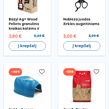
Bazyl Ag+ Wood
Nobleza juodos
Pellets granulinis
žirklės augintiniams
kraikas katėms ir
graužikams, 7,5 l
3,80 €
9,49 €
3,00 €
5,99 €
Į krepšelį
Į krepšelį
−40%
−35%