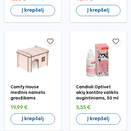
Į krepšelį
Į krepšelį
Comfy House
Candioli Optivet
medinis namelis
akių kontūro valiklis
graužikams
augintiniams, 50 ml
19,99 €
5,55 €
Į krepšelį
Į krepšelį