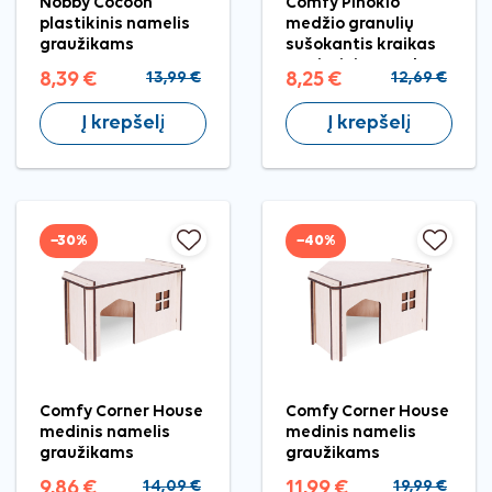
Nobby Cocoon
Comfy Pinokio
plastikinis namelis
medžio granulių
graužikams
sušokantis kraikas
augintiniams, 7 l
8,39 €
13,99 €
8,25 €
12,69 €
Į krepšelį
Į krepšelį
−30%
−40%
Comfy Corner House
Comfy Corner House
medinis namelis
medinis namelis
graužikams
graužikams
9,86 €
14,09 €
11,99 €
19,99 €