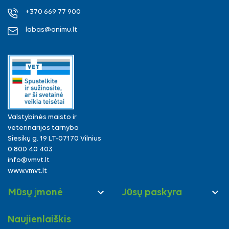
+370 669 77 900
labas@animu.lt
Valstybinės maisto ir
veterinarijos tarnyba
Siesikų g. 19 LT-07170 Vilnius
0 800 40 403
info@vmvt.lt
www.vmvt.lt


Mūsų įmonė
Jūsų paskyra
Naujienlaiškis