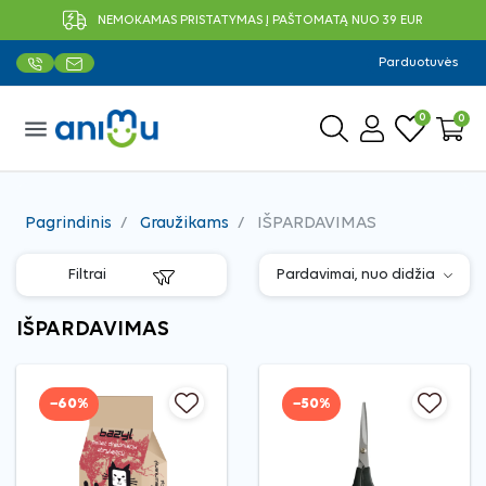
NEMOKAMAS PRISTATYMAS Į PAŠTOMATĄ NUO 39 EUR
Parduotuvės
0
0
menu
Pagrindinis
Graužikams
IŠPARDAVIMAS
Filtrai
IŠPARDAVIMAS
−60%
−50%