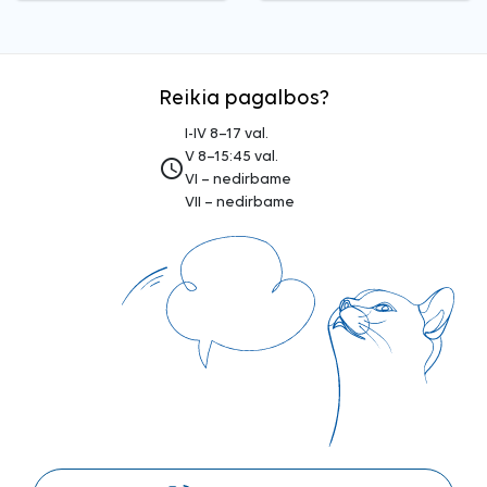
Reikia pagalbos?
I-IV 8–17 val.
V 8–15:45 val.
access_time
VI – nedirbame
VII – nedirbame