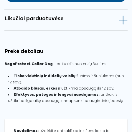
Likučiai parduotuvėse
Prekė detaliau
BogaProtect Collar Dog
– antkaklis nuo erkių šunims.
Tinka vidutinių ir didelių veislių
šunims ir šuniukams (nuo
12 sav.).
Atbaido blusas, erkes
ir užtikrina apsaugą iki 12 sav.
Efektyvus, patogus ir lengvai naudojamas:
antkaklis
užtikrina ilgalaikę apsaugą ir neapsunkina augintinio judesių.
Naudojimas:
uždėkite antkaklį aplink šuns kaklą jo