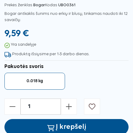
Prekės ženklas
Bogar
Kodas
UBO0361
Bogar antkaklis šunims nuo erkių ir blusų, tinkamas naudoti iki 12
savaičių.
9,59 €
Yra sandėlyje
Produktą išsiųsime per 1-3 darbo dienas.
Pakuotės svoris
0.018 kg
-
+
Į krepšelį