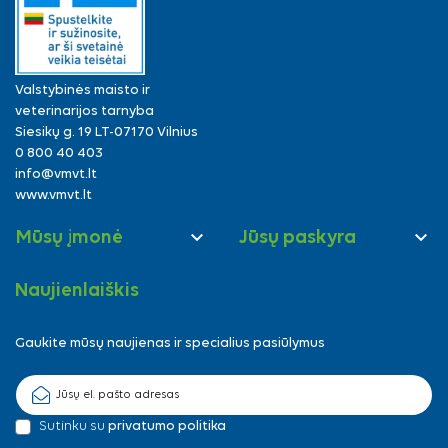
Valstybinės maisto ir
veterinarijos tarnyba
Siesikų g. 19 LT-07170 Vilnius
0 800 40 403
info@vmvt.lt
www.vmvt.lt


Mūsų įmonė
Jūsų paskyra
Naujienlaiškis
Gaukite mūsų naujienas ir specialius pasiūlymus
Sutinku su
privatumo politika