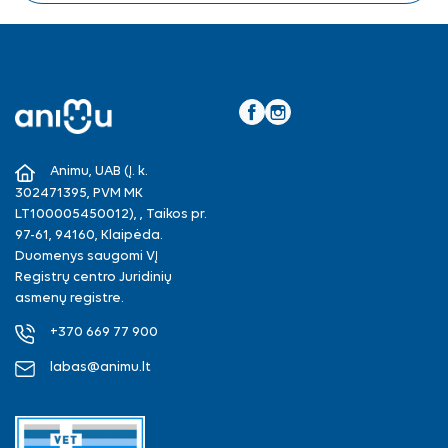
Facebook
Instagram
Animu, UAB (Į. k.
302471395, PVM MK
LT100005450012), , Taikos pr.
97-61, 94160, Klaipėda.
Duomenys saugomi VĮ
Registrų centro Juridinių
asmenų registre.
+370 669 77 900
labas@animu.lt