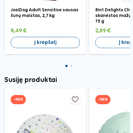
JosiDog Adult Sensitive sausas
8in1 Delights Ch
šunų maistas, 2,7 kg
skanėstas mažų v
75 g
8,49 €
2,89 €
Į krepšelį
Į krep
Susiję produktai
−10%
−10%