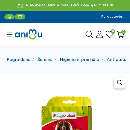
NEMOKAMAS PRISTATYMAS Į PAŠTOMATĄ NUO 39 EUR
Parduotuvės
0
0
menu
Pagrindinis
Šunims
Higiena ir priežiūra
Antiparazi