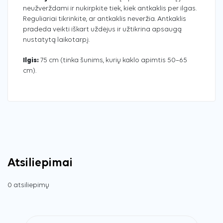
neužverždami ir nukirpkite tiek, kiek antkaklis per ilgas.
Reguliariai tikrinkite, ar antkaklis neveržia. Antkaklis
pradeda veikti iškart uždėjus ir užtikrina apsaugą
nustatytą laikotarpį.
Ilgis:
75 cm (tinka šunims, kurių kaklo apimtis 50–65
cm).
Atsiliepimai
0 atsiliepimų