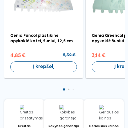
Genia Funcol plastikinė
Genia Greencol pl
apykaklė katei, šuniui, 12,5 cm
apykaklė šuniui ir
4,85 €
5,39 €
3,14 €
Į krepšelį
Į krep
Greitas
Kokybės garantija
Geriausios kainos