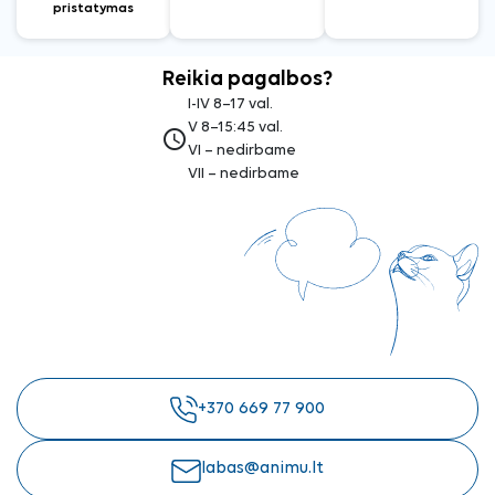
pristatymas
Reikia pagalbos?
I-IV 8–17 val.
V 8–15:45 val.
access_time
VI – nedirbame
VII – nedirbame
+370 669 77 900
labas@animu.lt