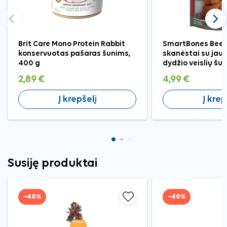
Ankstesnis
Tęst
Brit Care Mono Protein Rabbit
SmartBones Beef
konservuotas pašaras šunims,
skanėstai su jaut
400 g
dydžio veislių šun
2,89 €
4,99 €
Į krepšelį
Į krep
Susiję produktai
−40%
−40%