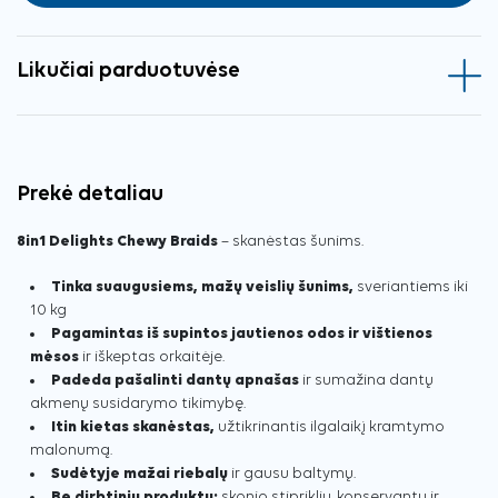
Likučiai parduotuvėse
Prekė detaliau
8in1 Delights Chewy Braids
– skanėstas šunims.
Tinka suaugusiems, mažų veislių šunims,
sveriantiems iki
10 kg
Pagamintas iš supintos jautienos odos ir vištienos
mėsos
ir iškeptas orkaitėje.
Padeda pašalinti dantų apnašas
ir sumažina dantų
akmenų susidarymo tikimybę.
Itin kietas skanėstas,
užtikrinantis ilgalaikį kramtymo
malonumą.
Sudėtyje mažai riebalų
ir gausu baltymų.
Be dirbtinių produktų:
skonio stipriklių, konservantų ir