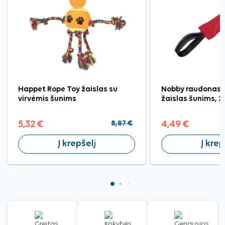
Happet Rope Toy žaislas su
Nobby raudonas t
virvėmis šunims
žaislas šunims, 
5,32 €
8,87 €
4,49 €
Į krepšelį
Į krep