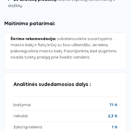
dažiklių.
Maitinimo patarimai:
Šėrimo rekomendacija:
subalansuokite suvartojamo
maisto kiekį ir fizinį krūvį su šiuo užkandžiu. Jei reikia,
pakoreguokite maisto kiekį. Pasirūpinkite, kad augintinis
visada turėtų prieigą prie šviežio vandens.
Analitinės sudedamosios dalys :
baltymai
71 %
riebalai
2,3 %
žalia ląsteliena
1 %