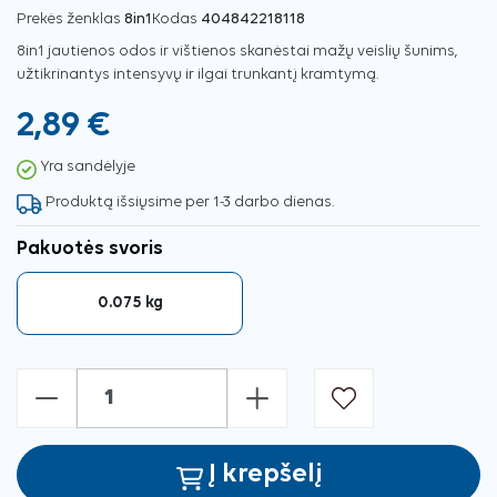
Prekės ženklas
8in1
Kodas
404842218118
8in1 jautienos odos ir vištienos skanėstai mažų veislių šunims,
užtikrinantys intensyvų ir ilgai trunkantį kramtymą.
2,89 €
Yra sandėlyje
Produktą išsiųsime per 1-3 darbo dienas.
Pakuotės svoris
0.075 kg
-
+
Į krepšelį