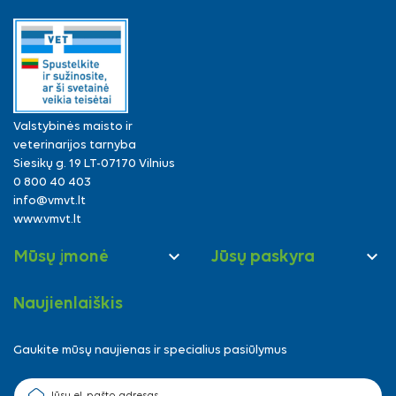
Valstybinės maisto ir
veterinarijos tarnyba
Siesikų g. 19 LT-07170 Vilnius
0 800 40 403
info@vmvt.lt
www.vmvt.lt


Mūsų įmonė
Jūsų paskyra
Naujienlaiškis
Gaukite mūsų naujienas ir specialius pasiūlymus