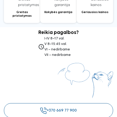
Greitas
Kokybės garantija
Geriausios kainos
pristatymas
Reikia pagalbos?
I-IV 8–17 val.
V 8–15:45 val.
access_time
VI – nedirbame
VII – nedirbame
+370 669 77 900