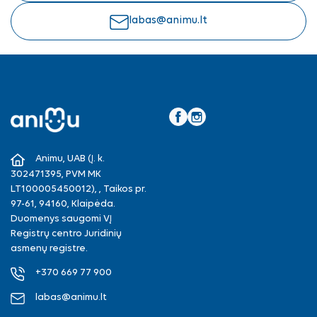
labas@animu.lt
Facebook
Instagram
Animu, UAB (Į. k.
302471395, PVM MK
LT100005450012), , Taikos pr.
97-61, 94160, Klaipėda.
Duomenys saugomi VĮ
Registrų centro Juridinių
asmenų registre.
+370 669 77 900
labas@animu.lt