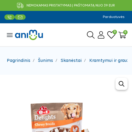
NEMOKAMAS PRISTATYMAS Į PAŠTOMATĄ NUO 39 EUR
Parduotuvės
0
0
menu
Pagrindinis
Šunims
Skanėstai
Kramtymui ir grauži