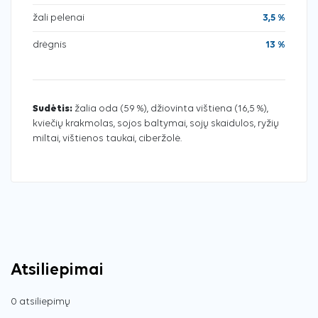
žali pelenai
3,5 %
drėgnis
13 %
Sudėtis:
žalia oda (59 %), džiovinta vištiena (16,5 %),
kviečių krakmolas, sojos baltymai, sojų skaidulos, ryžių
miltai, vištienos taukai, ciberžolė.
Atsiliepimai
0 atsiliepimų