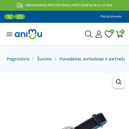
NEMOKAMAS PRISTATYMAS Į PAŠTOMATĄ NUO 39 EUR
Parduotuvės
0
0
menu
Pagrindinis
Šunims
Pavadėliai, antkakliai ir petnešos