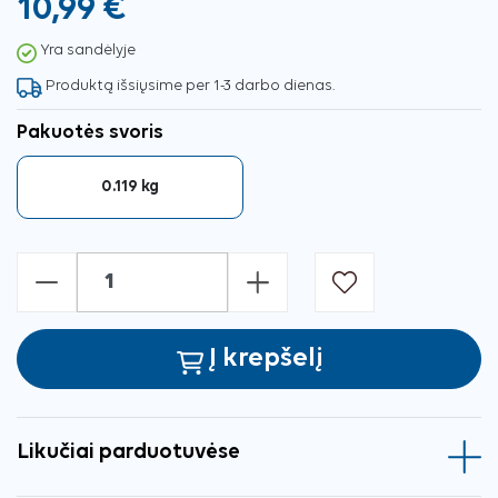
10,99 €
Yra sandėlyje
Produktą išsiųsime per 1-3 darbo dienas.
Pakuotės svoris
0.119 kg
-
+
Į krepšelį
Likučiai parduotuvėse