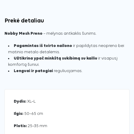
Prekė detaliau
Nobby Mesh Preno
– mėlynas antkaklis šunims.
Pagamintas iš tvirto nailono
ir papildytas neopreno bei
matinio metalo detalėmis.
Užtikrina ypač minkštą sukibimą su kailiu
ir visapusį
komfortą šuniui.
Lengvai ir patogiai
reguliuojamas.
Dydis:
XL–L
Ilgis:
50–65 cm
Plotis:
25–35 mm