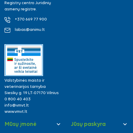
Registrų centro Juridinių
asmenų registre.
+370 669 77 900
labas@animu.lt
Valstybinės maisto ir
veterinarijos tarnyba
Siesikų g. 19 LT-07170 Vilnius
0 800 40 403
info@vmvt.lt
www.vmvt.lt


Mūsų įmonė
Jūsų paskyra