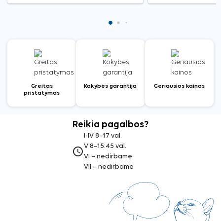
Greitas
Kokybės garantija
Geriausios kainos
pristatymas
Reikia pagalbos?
I-IV 8–17 val.
V 8–15:45 val.
access_time
VI – nedirbame
VII – nedirbame