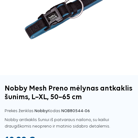
Nobby Mesh Preno mėlynas antkaklis
šunims, L–XL, 50–65 cm
Prekės ženklas
Nobby
Kodas
NOB80544-06
Nobby antkaklis šuniui iš patvaraus nailono, su kailiui
draugiškomis neopreno ir matinio sidabro detalėmis.