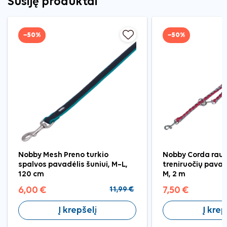
Susiję produktai
−50%
−50%
Nobby Mesh Preno turkio
Nobby Corda rau
spalvos pavadėlis šuniui, M–L,
treniruočių pavad
120 cm
M, 2 m
6,00 €
11,99 €
7,50 €
Į krepšelį
Į krep