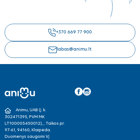
+370 669 77 900
labas@animu.lt
Facebook
Instagram
Animu, UAB (Į. k.
302471395, PVM MK
LT100005450012), , Taikos pr.
97-61, 94160, Klaipėda.
Duomenys saugomi VĮ