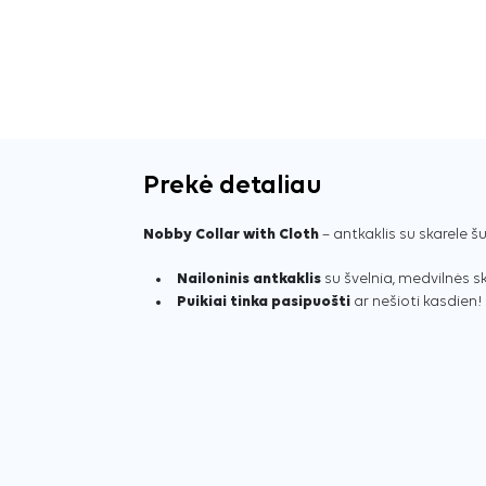
Prekė detaliau
Nobby Collar with Cloth
– antkaklis su skarele š
Nailoninis antkaklis
su švelnia, medvilnės sk
Puikiai tinka pasipuošti
ar nešioti kasdien!