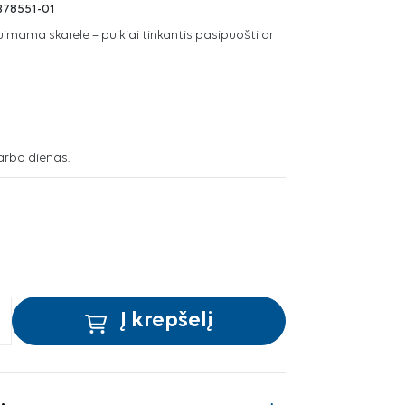
78551-01
uimama skarele – puikiai tinkantis pasipuošti ar
arbo dienas.
Į krepšelį