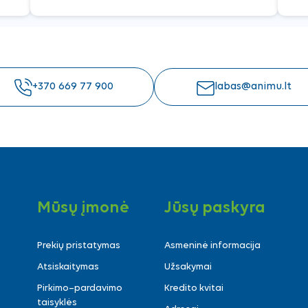
+370 669 77 900
labas@animu.lt
Mūsų įmonė
Jūsų paskyra
Prekių pristatymas
Asmeninė informacija
Atsiskaitymas
Užsakymai
Pirkimo–pardavimo
Kredito kvitai
taisyklės