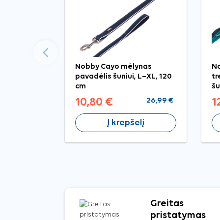
Ankstesnis
Nobby Cayo mėlynas
No
pavadėlis šuniui, L–XL, 120
tr
cm
šu
10,80 €
26,99 €
1
Į krepšelį
Greitas
pristatymas