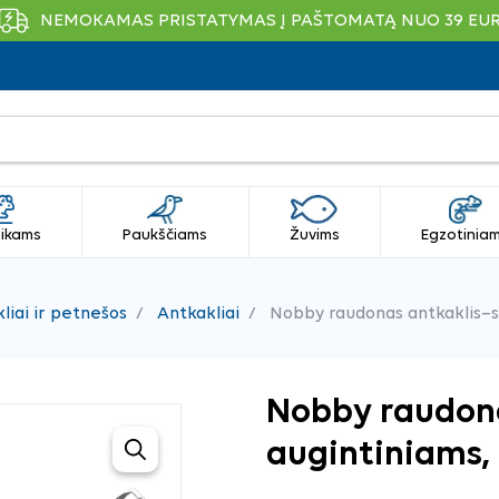
NEMOKAMAS PRISTATYMAS Į PAŠTOMATĄ NUO 39 EU
ikams
Paukščiams
Žuvims
Egzotinia
liai ir petnešos
Antkakliai
Nobby raudonas antkaklis–s
Nobby raudona
augintiniams,