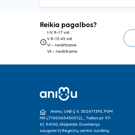
Reikia pagalbos?
I-IV 8–17 val.
V 8–15:45 val.
access_time
VI – nedirbame
VII – nedirbame
Animu, UAB (Į. k. 302471395, PVM
MK LT100005450012), , Taikos pr. 97-
61, 94160, Klaipėda. Duomenys
saugomi VĮ Registrų centro Juridinių