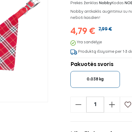
Prekės ženklas
Nobby
Kodas
NOB
Nobby antkaklis augintiniui su n
nešioti kasdien!
4,79 €
7,99 €
Yra sandėlyje
Produktą išsiųsime per 1-3 d
Pakuotės svoris
0.038 kg
-
+