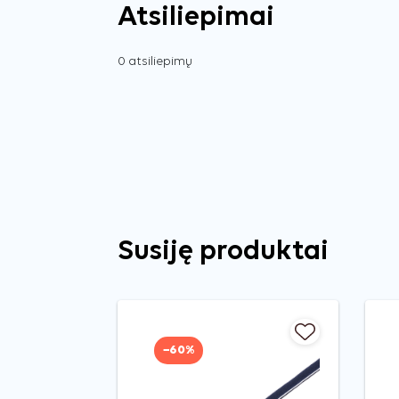
Atsiliepimai
0 atsiliepimų
Susiję produktai
−60%