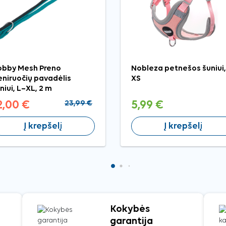
bby Mesh Preno
Nobleza petnešos šuniui,
eniruočių pavadėlis
XS
niui, L–XL, 2 m
2,00 €
23,99 €
5,99 €
Į krepšelį
Į krepšelį
Kokybės
garantija