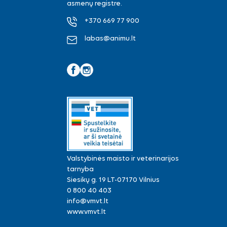
asmenų registre.
+370 669 77 900
labas@animu.lt
Facebook
Instagram
Valstybinės maisto ir veterinarijos
tarnyba
Siesikų g. 19 LT-07170 Vilnius
0 800 40 403
info@vmvt.lt
www.vmvt.lt