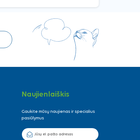
Naujienlaiškis
Gaukite mūsų naujienas ir specialius
pasiūlymus