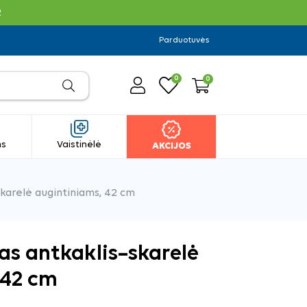
R
Parduotuvės
0
0
ms
Vaistinėlė
AKCIJOS
karelė augintiniams, 42 cm
s antkaklis–skarelė
 42 cm