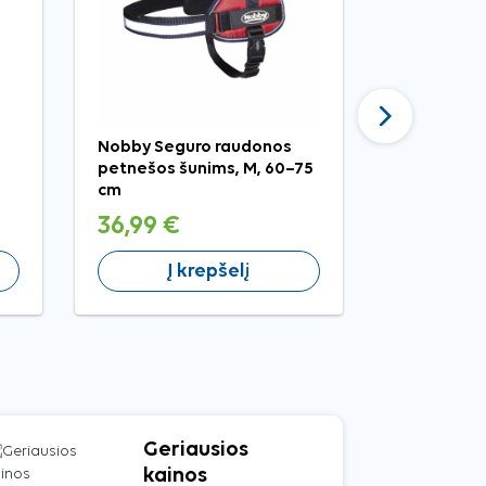
Tęsti
Nobby Seguro raudonos
Genia pri
petnešos šunims, M, 60–75
traukti aug
cm
36,99 €
2,39 €
Į krepšelį
Į 
Geriausios
kainos