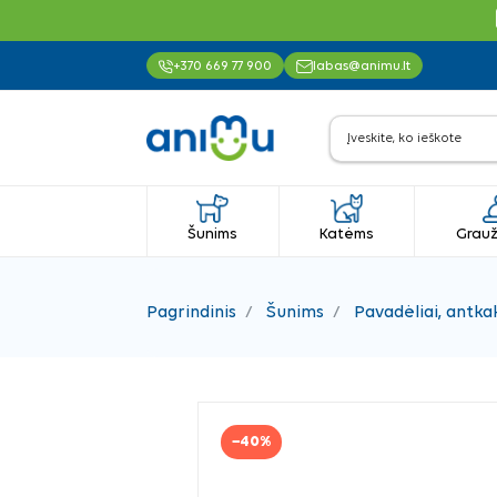
+370 669 77 900
labas@animu.lt
Šunims
Katėms
Grauž
Pagrindinis
Šunims
Pavadėliai, antkak
−40%