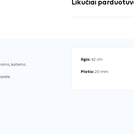
Likučiai parduotu
Ilgis:
42 cm
unims, katėms.
Plotis:
20 mm
arele.