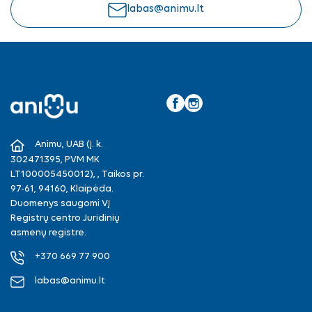
labas@animu.lt
Facebook
Instagram
Animu, UAB (Į. k.
302471395, PVM MK
LT100005450012), , Taikos pr.
97-61, 94160, Klaipėda.
Duomenys saugomi VĮ
Registrų centro Juridinių
asmenų registre.
+370 669 77 900
labas@animu.lt