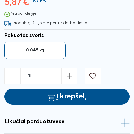
5,87 €
9,79 €
Yra sandėlyje
Produktą išsiųsime per 1-3 darbo dienas.
Pakuotės svoris
0.045 kg
-
+
Į krepšelį
Likučiai parduotuvėse