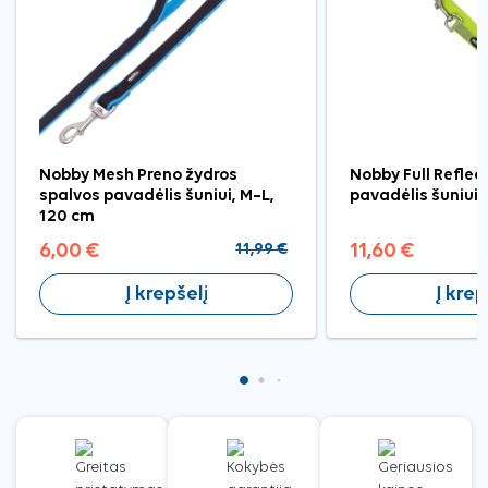
Nobby Mesh Preno žydros
Nobby Full Reflec
spalvos pavadėlis šuniui, M–L,
pavadėlis šuniui,
120 cm
6,00 €
11,99 €
11,60 €
Į krepšelį
Į krep