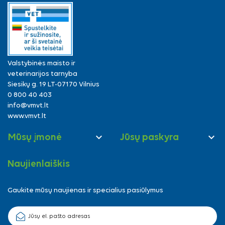
Valstybinės maisto ir
veterinarijos tarnyba
Siesikų g. 19 LT-07170 Vilnius
0 800 40 403
info@vmvt.lt
www.vmvt.lt


Mūsų įmonė
Jūsų paskyra
Naujienlaiškis
Gaukite mūsų naujienas ir specialius pasiūlymus