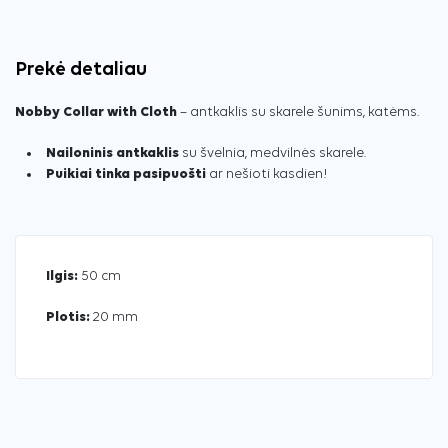
Prekė detaliau
Nobby Collar with Cloth
– antkaklis su skarele šunims, katėms.
Nailoninis antkaklis
su švelnia, medvilnės skarele.
Puikiai tinka pasipuošti
ar nešioti kasdien!
Ilgis:
50 cm
Plotis:
20 mm