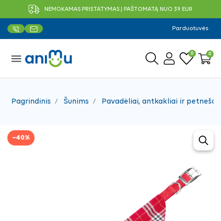
NEMOKAMAS PRISTATYMAS Į PAŠTOMATĄ NUO 39 EUR
Parduotuvės
0
0
menu
Pagrindinis
Šunims
Pavadėliai, antkakliai ir petnešos
−40%