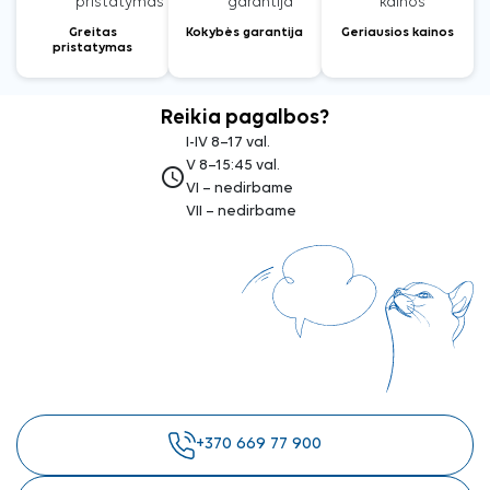
Greitas
Kokybės garantija
Geriausios kainos
pristatymas
Reikia pagalbos?
I-IV 8–17 val.
V 8–15:45 val.
access_time
VI – nedirbame
VII – nedirbame
+370 669 77 900