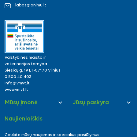
labas@animu.lt
Valstybinės maisto ir
veterinarijos tarnyba
Siesikų g. 19 LT-07170 Vilnius
0 800 40 403
info@vmvt.lt
www.vmvt.lt


Mūsų įmonė
Jūsų paskyra
Naujienlaiškis
Gaukite mūsų naujienas ir specialius pasiūlymus