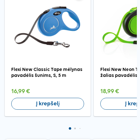
Flexi New Classic Tape mėlynas
Flexi New Neon Ta
pavadėlis šunims, S, 5 m
žalias pavadėlis 
16,99 €
18,99 €
Į krepšelį
Į krep