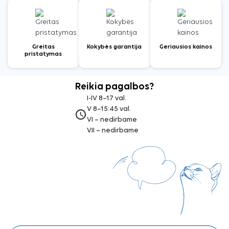
Greitas
Kokybės garantija
Geriausios kainos
pristatymas
Reikia pagalbos?
I-IV 8–17 val.
V 8–15:45 val.
access_time
VI – nedirbame
VII – nedirbame