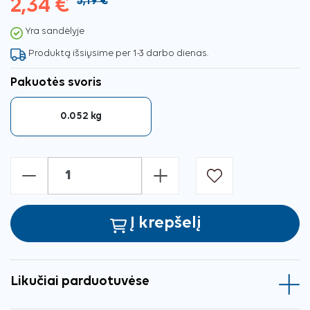
2,34 €
5,19 €
Yra sandėlyje
Produktą išsiųsime per 1-3 darbo dienas.
Pakuotės svoris
0.052 kg
-
+
Į krepšelį
Likučiai parduotuvėse