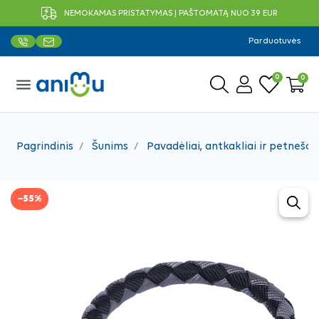
NEMOKAMAS PRISTATYMAS Į PAŠTOMATĄ NUO 39 EUR
Parduotuvės
0
0
menu
Pagrindinis
Šunims
Pavadėliai, antkakliai ir petnešos
−55%