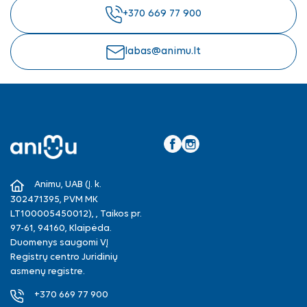
+370 669 77 900
labas@animu.lt
Facebook
Instagram
Animu, UAB (Į. k.
302471395, PVM MK
LT100005450012), , Taikos pr.
97-61, 94160, Klaipėda.
Duomenys saugomi VĮ
Registrų centro Juridinių
asmenų registre.
+370 669 77 900