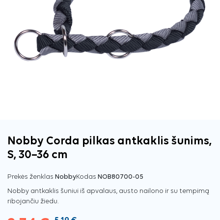
Nobby Corda pilkas antkaklis šunims,
S, 30–36 cm
Prekės ženklas
Nobby
Kodas
NOB80700-05
Nobby antkaklis šuniui iš apvalaus, austo nailono ir su tempimą
ribojančiu žiedu.