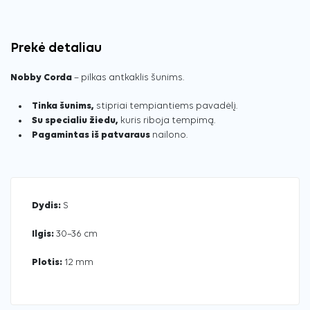
Prekė detaliau
Nobby Corda
– pilkas antkaklis šunims.
Tinka šunims,
stipriai tempiantiems pavadėlį.
Su specialiu žiedu,
kuris riboja tempimą.
Pagamintas iš patvaraus
nailono.
Dydis:
S
Ilgis:
30–36 cm
Plotis:
12 mm