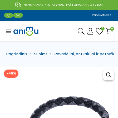
NEMOKAMAS PRISTATYMAS Į PAŠTOMATĄ NUO 39 EUR
Parduotuvės
0
0
menu
Pagrindinis
Šunims
Pavadėliai, antkakliai ir petnešos
−40%