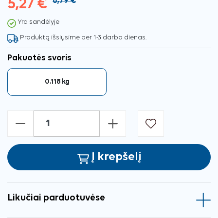
5,27 €
8,79 €
Yra sandėlyje
Produktą išsiųsime per 1-3 darbo dienas.
Pakuotės svoris
0.118 kg
-
+
Į krepšelį
Likučiai parduotuvėse