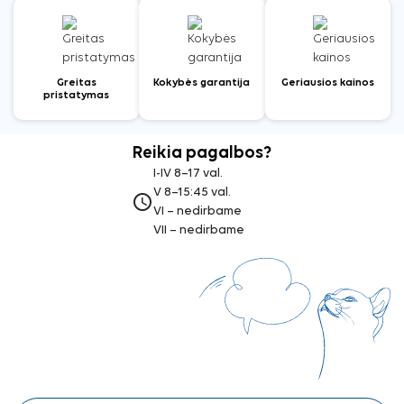
Greitas
Kokybės garantija
Geriausios kainos
pristatymas
Reikia pagalbos?
I-IV 8–17 val.
V 8–15:45 val.
access_time
VI – nedirbame
VII – nedirbame