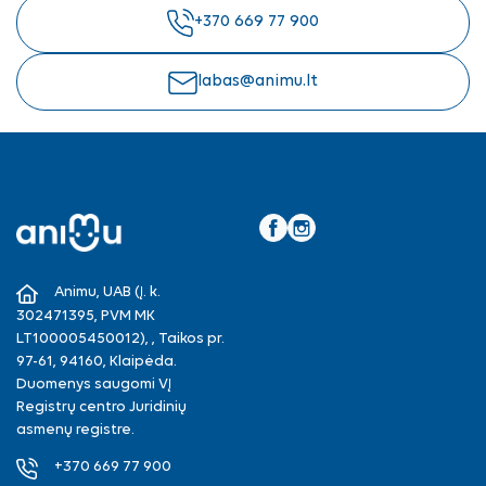
+370 669 77 900
labas@animu.lt
Facebook
Instagram
Animu, UAB (Į. k.
302471395, PVM MK
LT100005450012), , Taikos pr.
97-61, 94160, Klaipėda.
Duomenys saugomi VĮ
Registrų centro Juridinių
asmenų registre.
+370 669 77 900