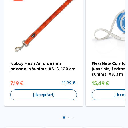
Nobby Mesh Air oranžinis
Flexi New Comfor
pavadėlis šunims, XS–S, 120 cm
juostinis, žydras
šunims, XS, 3 m
7,19 €
11,99 €
15,49 €
Į krepšelį
Į krep