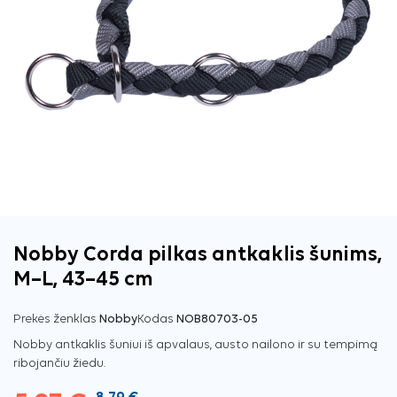
Nobby Corda pilkas antkaklis šunims,
M–L, 43–45 cm
Prekės ženklas
Nobby
Kodas
NOB80703-05
Nobby antkaklis šuniui iš apvalaus, austo nailono ir su tempimą
ribojančiu žiedu.