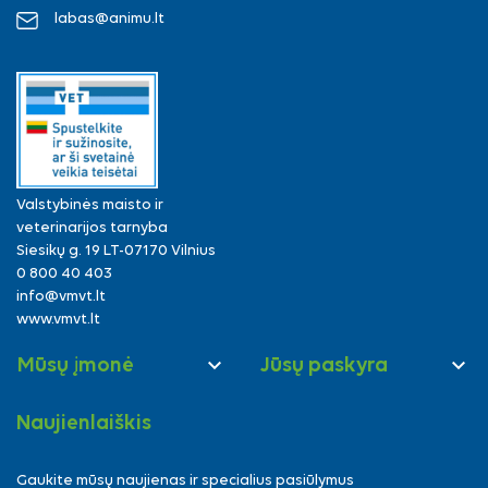
labas@animu.lt
Valstybinės maisto ir
veterinarijos tarnyba
Siesikų g. 19 LT-07170 Vilnius
0 800 40 403
info@vmvt.lt
www.vmvt.lt


Mūsų įmonė
Jūsų paskyra
Naujienlaiškis
Gaukite mūsų naujienas ir specialius pasiūlymus