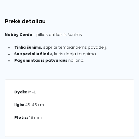
Prekė detaliau
Nobby Corda
– pilkas antkaklis šunims.
Tinka šunims,
stipriai tempiantiems pavadėlį.
Su specialiu žiedu,
kuris riboja tempimą.
Pagamintas iš patvaraus
nailono.
Dydis:
M–L
Ilgis:
43–45 cm
Plotis:
18 mm