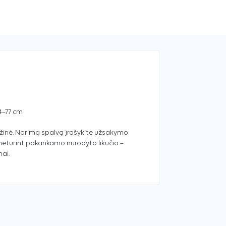
–77 cm
ožinė. Norimą spalvą įrašykite užsakymo
neturint pakankamo nurodyto likučio –
ai.