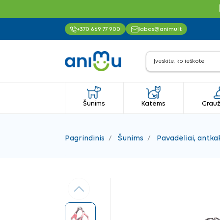
+370 669 77 900
labas@animu.lt
Šunims
Katėms
Grauž
Pagrindinis
Šunims
Pavadėliai, antkak
Ankstesnis