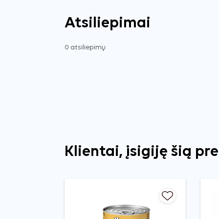
Atsiliepimai
0 atsiliepimų
Klientai, įsigiję šią pr