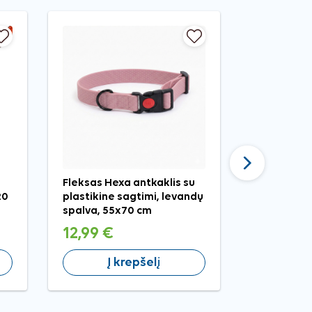
Tęsti
Fleksas Hexa antkaklis su
Vetocanis 
20
plastikine sagtimi, levandų
šampūnas 
spalva, 55x70 cm
12,99 €
13,99 €
Į krepšelį
Į 