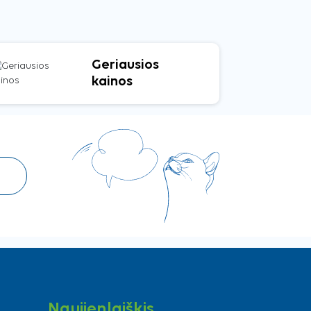
Geriausios
kainos
Naujienlaiškis