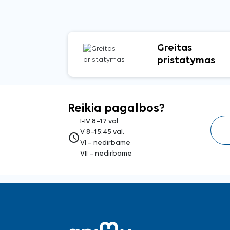
Greitas
pristatymas
Reikia pagalbos?
I-IV 8–17 val.
V 8–15:45 val.
access_time
VI – nedirbame
VII – nedirbame