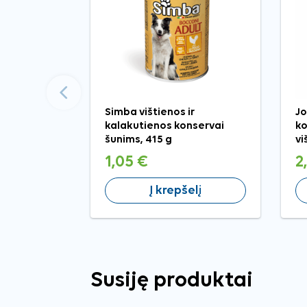
Ankstesnis
Simba vištienos ir
Jo
kalakutienos konservai
ko
šunims, 415 g
vi
1,05 €
2
Į krepšelį
Susiję produktai