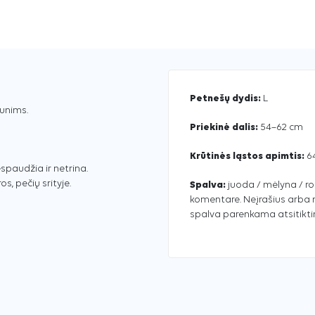
Petnešų dydis:
L
unims.
Priekinė dalis:
54–62 cm
Krūtinės ląstos apimtis:
64
spaudžia ir netrina.
s, pečių srityje.
Spalva:
juoda / mėlyna / r
komentare. Neįrašius arba 
spalva parenkama atsitiktin