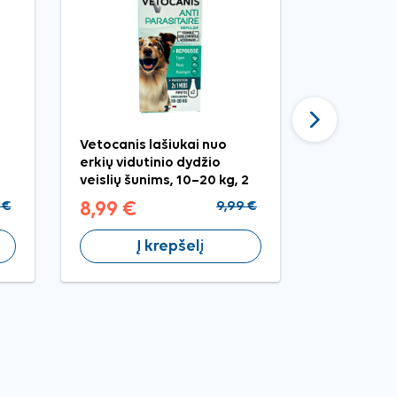
Tęsti
Vetocanis lašiukai nuo
Ciao Bisqu
erkių vidutinio dydžio
ir lašiša k
veislių šunims, 10–20 kg, 2
pip.
 €
8,99 €
9,99 €
1,29 €
Į krepšelį
Į 