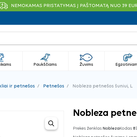
NEMOKAMAS PRISTATYMAS Į PAŠTOMATĄ NUO 39 EU
ikams
Paukščiams
Žuvims
Egzotinia
liai ir petnešos
Petnešos
Nobleza petnešos šuniui, L
Nobleza petneš
Prekės ženklas
Nobleza
Kodas
8