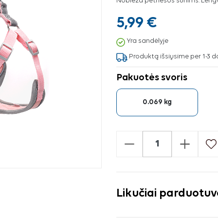
Nobleza petnešos šunims. Lengvos
5,99 €
Yra sandėlyje
Produktą išsiųsime per 1-3 d
Pakuotės svoris
0.069 kg
-
+
Likučiai parduotu