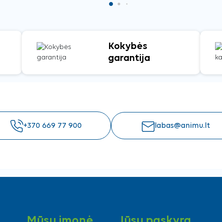
Kokybės
garantija
+370 669 77 900
labas@animu.lt
Mūsų įmonė
Jūsų paskyra