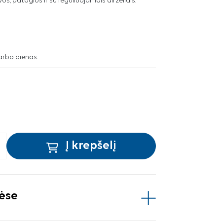
, patogios ir su reguliuojamais dirželiais.
arbo dienas.
Į krepšelį
vėse