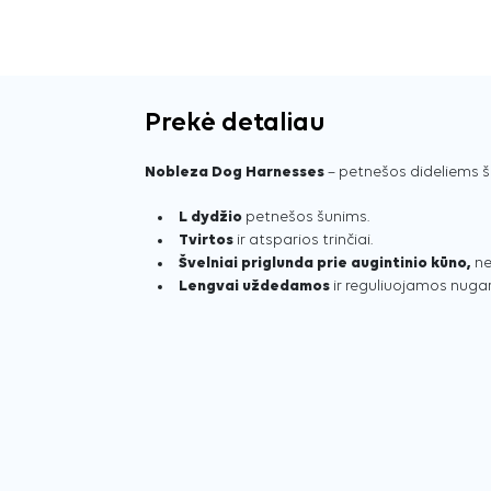
Prekė detaliau
Nobleza Dog Harnesses
– petnešos dideliems š
L dydžio
petnešos šunims.
Tvirtos
ir atsparios trinčiai.
Švelniai priglunda prie augintinio kūno,
ne
Lengvai uždedamos
ir reguliuojamos nugaro