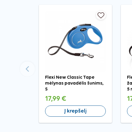
Ankstesnis
Flexi New Classic Tape
Fl
mėlynas pavadėlis šunims,
ža
S
5 
17,99 €
1
Į krepšelį