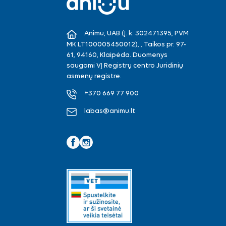
Animu, UAB (Į. k. 302471395, PVM
MK LT100005450012), , Taikos pr. 97-
61, 94160, Klaipėda. Duomenys
saugomi VĮ Registrų centro Juridinių
asmenų registre.
+370 669 77 900
labas@animu.lt
Facebook
Instagram