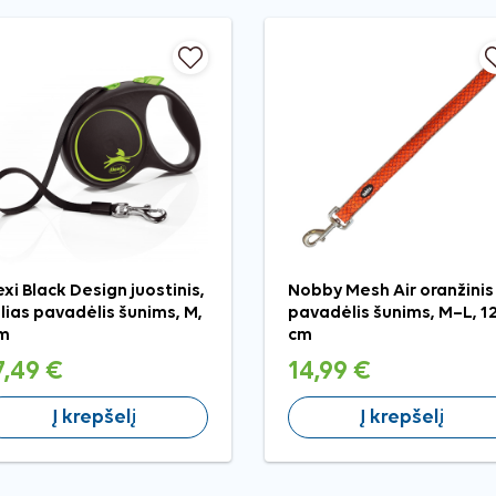
exi Black Design juostinis,
Nobby Mesh Air oranžinis
lias pavadėlis šunims, M,
pavadėlis šunims, M–L, 1
m
cm
7,49 €
14,99 €
Į krepšelį
Į krepšelį