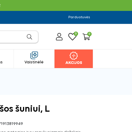
R
Parduotuvės
0
0
ms
Vaistinėlė
AKCIJOS
os šuniui, L
71913819949