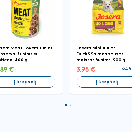
sera Meat Lovers Junior
Josera Mini Junior
nservai šunims su
Duck&Salmon sausas
štiena, 400 g
maistas šunims, 900 g
,89 €
3,95 €
6,59
Į krepšelį
Į krepšelį