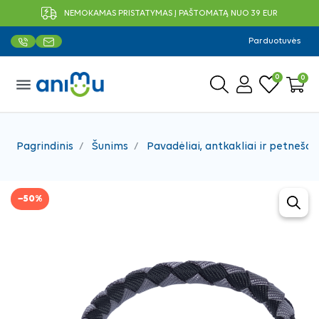
NEMOKAMAS PRISTATYMAS Į PAŠTOMATĄ NUO 39 EUR
Parduotuvės
0
0
menu
Pagrindinis
Šunims
Pavadėliai, antkakliai ir petnešos
−50%