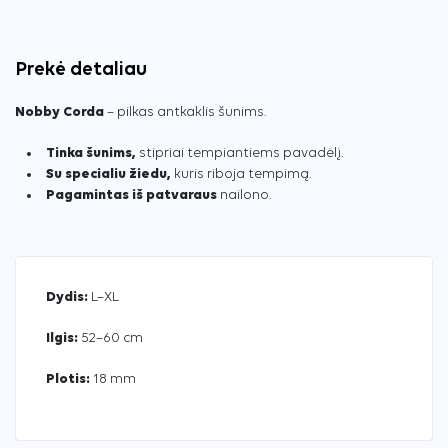
Prekė detaliau
Nobby Corda
– pilkas antkaklis šunims.
Tinka šunims,
stipriai tempiantiems pavadėlį.
Su specialiu žiedu,
kuris riboja tempimą.
Pagamintas iš patvaraus
nailono.
Dydis:
L–XL
Ilgis:
52–60 cm
Plotis:
18 mm