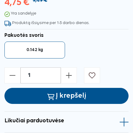
4,75 €
9,49 €
Yra sandėlyje
Produktą išsiųsime per 1-3 darbo dienas.
Pakuotės svoris
0.142 kg
-
+
Į krepšelį
Likučiai parduotuvėse