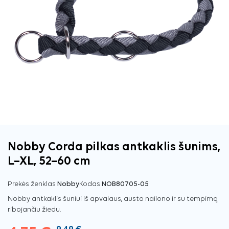
Nobby Corda pilkas antkaklis šunims,
L–XL, 52–60 cm
Prekės ženklas
Nobby
Kodas
NOB80705-05
Nobby antkaklis šuniui iš apvalaus, austo nailono ir su tempimą
ribojančiu žiedu.