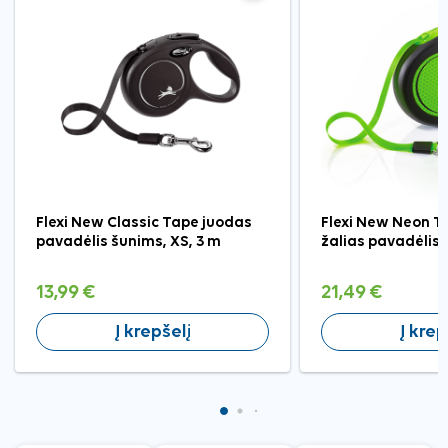
Flexi New Classic Tape juodas
Flexi New Neon Ta
pavadėlis šunims, XS, 3 m
žalias pavadėlis 
13,99 €
21,49 €
Į krepšelį
Į krep