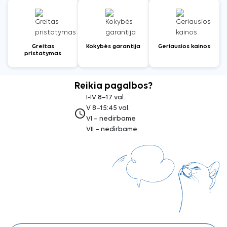
Greitas
Kokybės garantija
Geriausios kainos
pristatymas
Reikia pagalbos?
I-IV 8–17 val.
V 8–15:45 val.
access_time
VI – nedirbame
VII – nedirbame