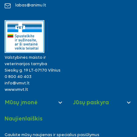
labas@animu.lt
Valstybinės maisto ir
veterinarijos tarnyba
Siesikų g. 19 LT-07170 Vilnius
0 800 40 403
info@vmvt.lt
www.vmvt.lt


Mūsų įmonė
Jūsų paskyra
Naujienlaiškis
Gaukite mūsų naujienas ir specialius pasiūlymus