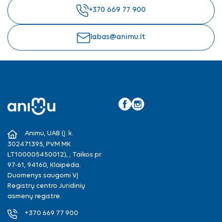
+370 669 77 900
labas@animu.lt
Facebook
Instagram
Animu, UAB (Į. k.
302471395, PVM MK
LT100005450012), , Taikos pr.
97-61, 94160, Klaipėda.
Duomenys saugomi VĮ
Registrų centro Juridinių
asmenų registre.
+370 669 77 900