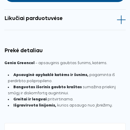
Likučiai parduotuvėse
Prekė detaliau
Genia Greencol
– apsauginis gaubtas šunims, katėms.
Apsauginė apykaklė katėms ir šunims,
pagaminta iš
perdirbto polipropileno.
Banguotas išorinis gaubto kraštas
sumažina priekinį
smūgį ir diskomfortą augintiniui.
Greitai ir lengvai
pritvirtinama.
Išgraviruota linijomis,
kurios apsaugo nuo įbrėžimų.