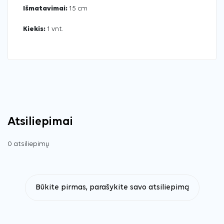
Išmatavimai:
15 cm
Kiekis:
1 vnt.
Atsiliepimai
0 atsiliepimų
Būkite pirmas, parašykite savo atsiliepimą