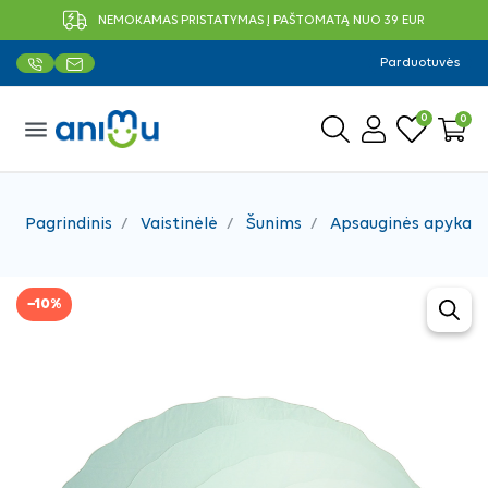
NEMOKAMAS PRISTATYMAS Į PAŠTOMATĄ NUO 39 EUR
Parduotuvės
0
0
menu
Pagrindinis
Vaistinėlė
Šunims
Apsauginės apykakl
−10%