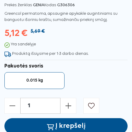
Prekės ženklas
GENIA
Kodas
G306306
Greencol permatoma, apsauginė apykaklė augintiniams su
banguotu išoriniu kraštu, sumažinančiu priekinį smūgį.
5,12 €
5,69 €
Yra sandėlyje
Produktą išsiųsime per 1-3 darbo dienas.
Pakuotės svoris
0.015 kg
-
+
Į krepšelį