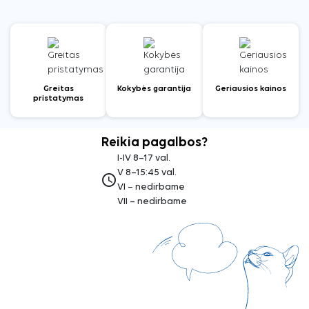
Greitas
Kokybės garantija
Geriausios kainos
pristatymas
Reikia pagalbos?
I-IV 8–17 val.
V 8–15:45 val.
access_time
VI – nedirbame
VII – nedirbame