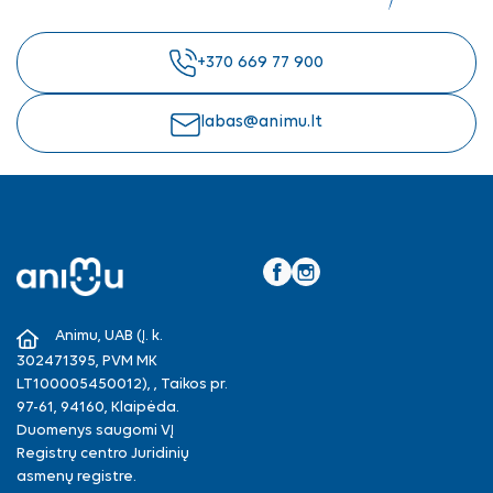
+370 669 77 900
labas@animu.lt
Facebook
Instagram
Animu, UAB (Į. k.
302471395, PVM MK
LT100005450012), , Taikos pr.
97-61, 94160, Klaipėda.
Duomenys saugomi VĮ
Registrų centro Juridinių
asmenų registre.